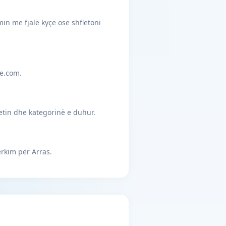
min me fjalë kyçe ose shfletoni
je.com.
etin dhe kategorinë e duhur.
rkim për Arras.