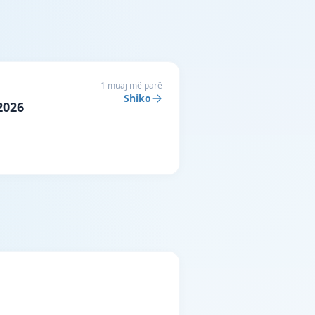
1 muaj më parë
Shiko
2026