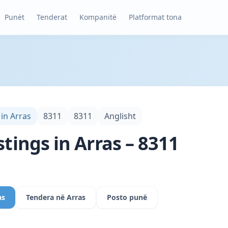
Punët
Tenderat
Kompanitë
Platformat tona
 in Arras
8311
8311
Anglisht
stings in Arras – 8311
as
Tendera në Arras
Posto punë