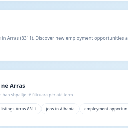
gs in Arras (8311). Discover new employment opportunities a
 në Arras
 hap shpallje të filtruara për atë term.
listings Arras 8311
jobs in Albania
employment opportuni