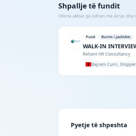
Shpallje të fundit
Oferta aktive që lidhen me Arras dhe L
Punë
Burim i jashtëm
Reliant HR Consulta
WALK-IN INTERVIEW 
Reliant HR Consultancy
Bajram Curri, Shqipër
Pyetje të shpeshta