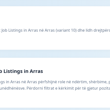
Job Listings in Arras në Arras (variant 10) dhe lidh drejtpërd
 Listings in Arras
tings in Arras në Arras përfshijnë role në ndërtim, shërbime,
nëdhënësve. Përdorni filtrat e kërkimit për të gjetur pozit