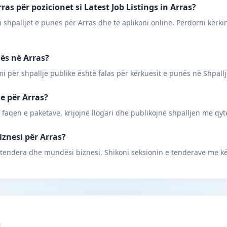
as për pozicionet si Latest Job Listings in Arras?
 shpalljet e punës për Arras dhe të aplikoni online. Përdorni kërki
nës në Arras?
mi për shpallje publike është falas për kërkuesit e punës në Shpall
ne për Arras?
 faqen e paketave, krijojnë llogari dhe publikojnë shpalljen me qyt
iznesi për Arras?
 tendera dhe mundësi biznesi. Shikoni seksionin e tenderave me kë
m