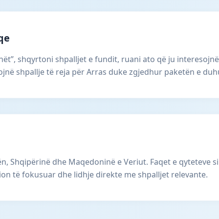
aqe
ët”, shqyrtoni shpalljet e fundit, ruani ato që ju interesojnë
në shpallje të reja për Arras duke zgjedhur paketën e duhu
, Shqipërinë dhe Maqedoninë e Veriut. Faqet e qyteteve si
ion të fokusuar dhe lidhje direkte me shpalljet relevante.