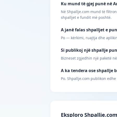
Ku mund të gjej punë në Arr
Në Shpallje.com mund të filtroni
shpalljet e fundit më poshtë.
A janë falas shpalljet e pu
Po — kërkimi, ruajtja dhe apliki
Si publikoj një shpallje pu
Bizneset zgjedhin një paketë në
A ka tendera ose shpallje b
Po. Shpallje.com publikon edhe
Eksploro Shpallje.co