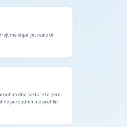
rejt me shpalljet reale të
 prodhim dhe sektorë të tjerë
at që përputhen me profilin