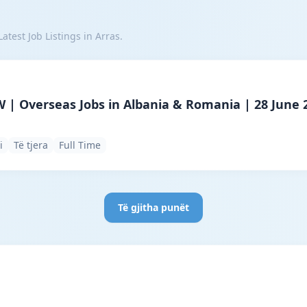
atest Job Listings in Arras.
ncy · Bajram Curri · #6793 —
| Overseas Jobs in Albania & Romania | 28 June 
i
Të tjera
Full Time
Të gjitha punët