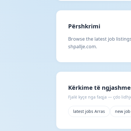
Përshkrimi
Browse the latest job listin
shpallje.com.
Kërkime të ngjashme
Fjalë kyçe nga faqja — çdo lidhje
latest jobs Arras
new job 