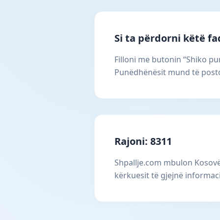
Si ta përdorni këtë f
Filloni me butonin “Shiko pun
Punëdhënësit mund të postoj
Rajoni: 8311
Shpallje.com mbulon Kosovën
kërkuesit të gjejnë informac