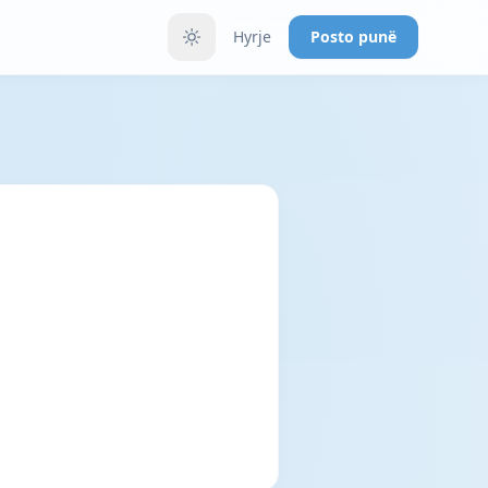
Hyrje
Posto punë