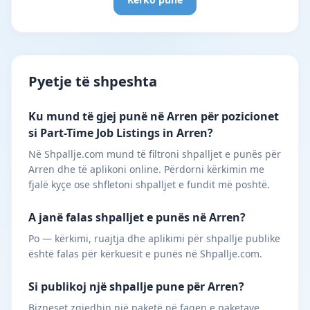
Pyetje të shpeshta
Ku mund të gjej punë në Arren për pozicionet
si Part-Time Job Listings in Arren?
Në Shpallje.com mund të filtroni shpalljet e punës për
Arren dhe të aplikoni online. Përdorni kërkimin me
fjalë kyçe ose shfletoni shpalljet e fundit më poshtë.
A janë falas shpalljet e punës në Arren?
Po — kërkimi, ruajtja dhe aplikimi për shpallje publike
është falas për kërkuesit e punës në Shpallje.com.
Si publikoj një shpallje pune për Arren?
Bizneset zgjedhin një paketë në faqen e paketave,