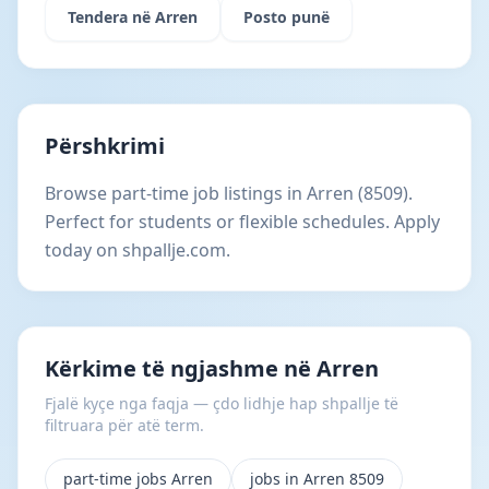
Tendera në Arren
Posto punë
Përshkrimi
Browse part-time job listings in Arren (8509).
Perfect for students or flexible schedules. Apply
today on shpallje.com.
Kërkime të ngjashme në Arren
Fjalë kyçe nga faqja — çdo lidhje hap shpallje të
filtruara për atë term.
part-time jobs Arren
jobs in Arren 8509