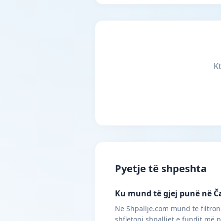
K
Pyetje të shpeshta
Ku mund të gjej punë në Ča
Në Shpallje.com mund të filtroni
shfletoni shpalljet e fundit më 