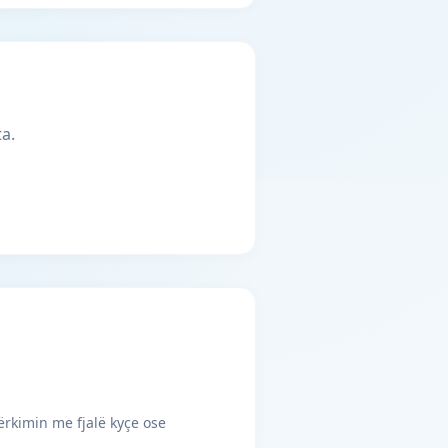
a.
ërkimin me fjalë kyçe ose