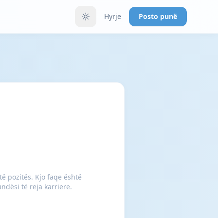
Hyrje
Posto punë
ë pozitës. Kjo faqe është
ndësi të reja karriere.