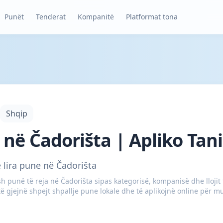
Punët
Tenderat
Kompanitë
Platformat tona
Shqip
 në Čadorišta | Apliko Tani
 lira pune në Čadorišta
 punë të reja në Čadorišta sipas kategorisë, kompanisë dhe llojit t
ë gjejnë shpejt shpallje pune lokale dhe të aplikojnë online për mu