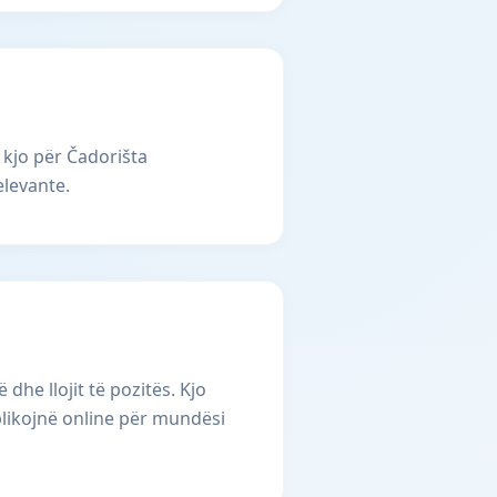
 kjo për Čadorišta
elevante.
he llojit të pozitës. Kjo
plikojnë online për mundësi