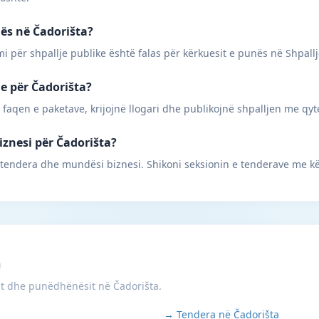
nës në Čadorišta?
mi për shpallje publike është falas për kërkuesit e punës në Shpall
ne për Čadorišta?
 faqen e paketave, krijojnë llogari dhe publikojnë shpalljen me qyt
iznesi për Čadorišta?
 tendera dhe mundësi biznesi. Shikoni seksionin e tenderave me kë
m
it dhe punëdhënësit në Čadorišta.
→ Tendera në Čadorišta