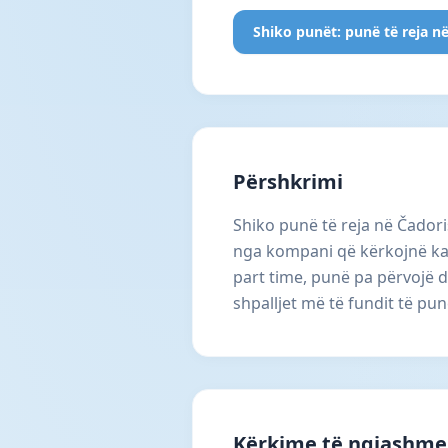
Shiko punët: punë të reja në
Përshkrimi
Shiko punë të reja në Čadori
nga kompani që kërkojnë kan
part time, punë pa përvojë d
shpalljet më të fundit të pun
Kërkime të ngjashme