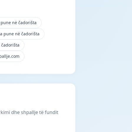
a pune në čadorišta
ta pune në čadorišta
 čadorišta
pallje.com
rkimi dhe shpallje të fundit