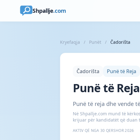
Shpallje
.com
Kryefaqja
/
Punët
/
Čadorišta
Čadorišta
Punë të Reja
Punë të Reja
Punë të reja dhe vende të
Në Shpallje.com mund të kërkosh
krijuar për kandidatët që duan t
AKTIV QË NGA 30 QERSHOR 2026