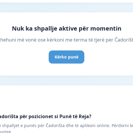
Nuk ka shpallje aktive për momentin
thehuni më vonë ose kërkoni me terma të tjerë për Čadorišt
Kërko punë
dorišta për pozicionet si Punë të Reja?
 shpalljet e punës për Čadorišta dhe të aplikoni online. Përdorni k
poshtë.