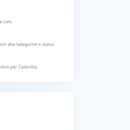
je.com.
etin dhe kategorinë e duhur.
rkim për Čadorišta.