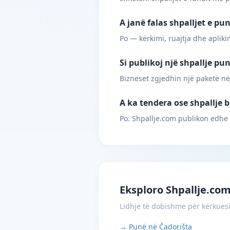
A janë falas shpalljet e pu
Po — kërkimi, ruajtja dhe apliki
Si publikoj një shpallje pu
Bizneset zgjedhin një paketë në
A ka tendera ose shpallje b
Po. Shpallje.com publikon edhe
Eksploro Shpallje.co
Lidhje të dobishme për kërkues
→ Punë në Čadorišta