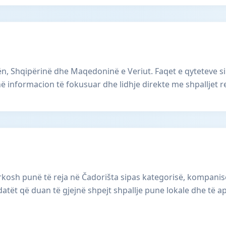
, Shqipërinë dhe Maqedoninë e Veriut. Faqet e qyteteve si
ë informacion të fokusuar dhe lidhje direkte me shpalljet r
osh punë të reja në Čadorišta sipas kategorisë, kompanisë d
datët që duan të gjejnë shpejt shpallje pune lokale dhe të a