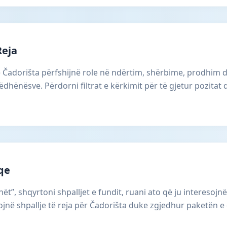
Reja
ë Čadorišta përfshijnë role në ndërtim, shërbime, prodhim d
dhënësve. Përdorni filtrat e kërkimit për të gjetur pozitat
aqe
ët”, shqyrtoni shpalljet e fundit, ruani ato që ju interesojnë
në shpallje të reja për Čadorišta duke zgjedhur paketën e