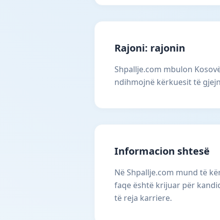
Rajoni: rajonin
Shpallje.com mbulon Kosovën
ndihmojnë kërkuesit të gjejn
Informacion shtesë
Në Shpallje.com mund të kërk
faqe është krijuar për kandi
të reja karriere.