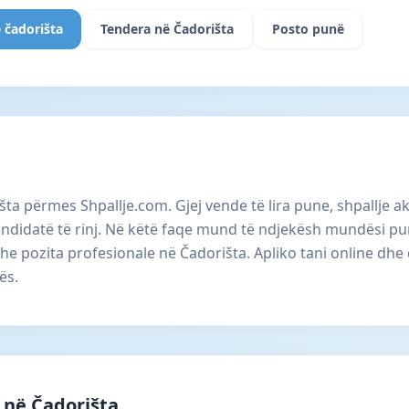
 čadorišta
Tendera në Čadorišta
Posto punë
šta përmes Shpallje.com. Gjej vende të lira pune, shpallje
didatë të rinj. Në këtë faqe mund të ndjekësh mundësi pun
he pozita profesionale në Čadorišta. Apliko tani online dh
ës.
 në Čadorišta