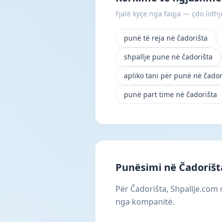
Fjalë kyçe nga faqja — çdo lidhje
punë të reja në čadorišta
shpallje pune në čadorišta
apliko tani për punë në čador
punë part time në čadorišta
Punësimi në Čadorišt
Për Čadorišta, Shpallje.com o
nga kompanitë.