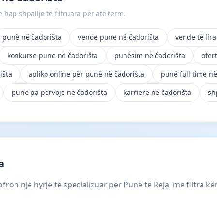
 hap shpallje të filtruara për atë term.
punë në čadorišta
vende pune në čadorišta
vende të lir
konkurse pune në čadorišta
punësim në čadorišta
ofer
išta
apliko online për punë në čadorišta
punë full time në
punë pa përvojë në čadorišta
karrierë në čadorišta
sh
a
fron një hyrje të specializuar për Punë të Reja, me filtra kë