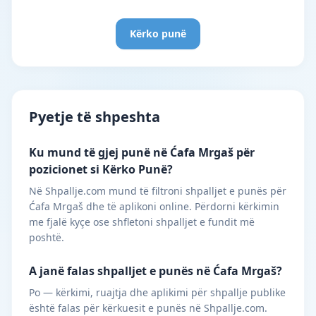
Kërko punë
Pyetje të shpeshta
Ku mund të gjej punë në Ćafa Mrgaš për
pozicionet si Kërko Punë?
Në Shpallje.com mund të filtroni shpalljet e punës për
Ćafa Mrgaš dhe të aplikoni online. Përdorni kërkimin
me fjalë kyçe ose shfletoni shpalljet e fundit më
poshtë.
A janë falas shpalljet e punës në Ćafa Mrgaš?
Po — kërkimi, ruajtja dhe aplikimi për shpallje publike
është falas për kërkuesit e punës në Shpallje.com.