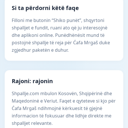
Si ta përdorni këtë faqe
Filloni me butonin “Shiko punët”, shqyrtoni
shpalljet e fundit, ruani ato që ju interesojnë
dhe aplikoni online. Punëdhënësit mund të
postojnë shpallje të reja për Ćafa Mrgaš duke
zgjedhur paketën e duhur.
Rajoni: rajonin
Shpallje.com mbulon Kosovën, Shqipërinë dhe
Maqedoninë e Veriut. Faqet e qyteteve si kjo për
Ćafa Mrgaš ndihmojnë kërkuesit të gjejnë
informacion të fokusuar dhe lidhje direkte me
shpalljet relevante.