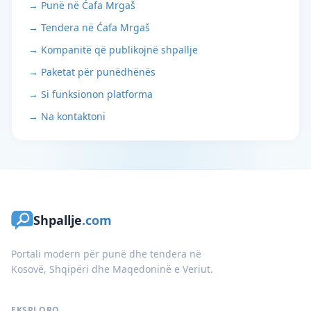
→ Punë në Ćafa Mrgaš
→ Tendera në Ćafa Mrgaš
→ Kompanitë që publikojnë shpallje
→ Paketat për punëdhënës
→ Si funksionon platforma
→ Na kontaktoni
Shpallje
.com
Portali modern për punë dhe tendera në
Kosovë, Shqipëri dhe Maqedoninë e Veriut.
EKSPLORO