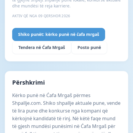
dhe mundësi të reja karriere.
AKTIV QË NGA 09 QERSHOR 2026
Shiko punët: kërko punë në ćafa mrgaš
Tendera në Ćafa Mrgaš
Posto punë
Përshkrimi
Kërko punë në Ćafa Mrgaš përmes
Shpallje.com. Shiko shpallje aktuale pune, vende
të lira pune dhe konkurse nga kompani që
kërkojnë kandidatë të rinj. Në këtë faqe mund
të gjesh mundësi punësimi në Ćafa Mrgaš për