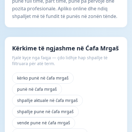
punë full time, part time, punë pa përvojë dhe
pozita profesionale. Apliko online dhe ndiq
shpalljet më të fundit të punës në zonën tënde.
Kërkime të ngjashme në Ćafa Mrgaš
Fjalë kyçe nga faqja — çdo lidhje hap shpallje të
filtruara për atë term.
kërko punë në ćafa mrgaš
punë në ćafa mrgaš
shpallje aktuale në ćafa mrgaš
shpallje pune në ćafa mrgaš
vende pune në ćafa mrgaš