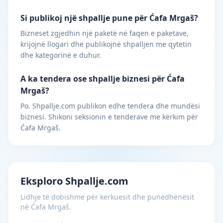
Si publikoj një shpallje pune për Ćafa Mrgaš?
Bizneset zgjedhin një paketë në faqen e paketave,
krijojnë llogari dhe publikojnë shpalljen me qytetin
dhe kategorinë e duhur.
A ka tendera ose shpallje biznesi për Ćafa
Mrgaš?
Po. Shpallje.com publikon edhe tendera dhe mundësi
biznesi. Shikoni seksionin e tenderave me kërkim për
Ćafa Mrgaš.
Eksploro Shpallje.com
Lidhje të dobishme për kërkuesit dhe punëdhënësit
në Ćafa Mrgaš.