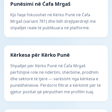
Punësimi në Ćafa Mrgaš
Kjo faqe fokusohet në Kërko Punë në Ćafa
Mrgaš (variant 781) dhe lidh drejtpërdrejt me
shpalljet reale të publikuara në platformë.
Kërkesa për Kërko Punë
Shpalljet për Kërko Punë në Ćafa Mrgaš
përfshijnë role në ndërtim, shërbime, prodhim
dhe sektorë të tjerë — varësisht nga kërkesa e
punëdhënësve. Përdorni filtrat e kërkimit për të
gjetur pozitat që përputhen me profilin tuaj.