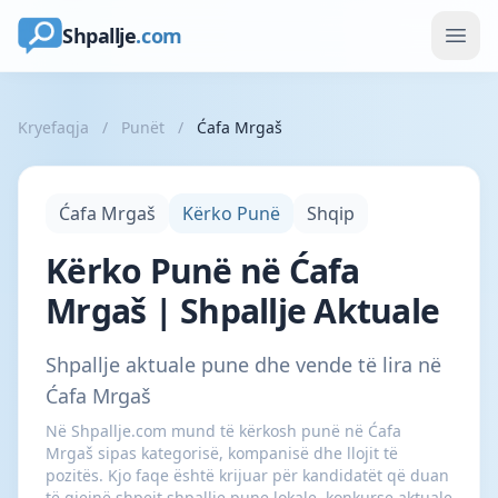
Shpallje
.com
Kryefaqja
/
Punët
/
Ćafa Mrgaš
Ćafa Mrgaš
Kërko Punë
Shqip
Kërko Punë në Ćafa
Mrgaš | Shpallje Aktuale
Shpallje aktuale pune dhe vende të lira në
Ćafa Mrgaš
Në Shpallje.com mund të kërkosh punë në Ćafa
Mrgaš sipas kategorisë, kompanisë dhe llojit të
pozitës. Kjo faqe është krijuar për kandidatët që duan
të gjejnë shpejt shpallje pune lokale, konkurse aktuale