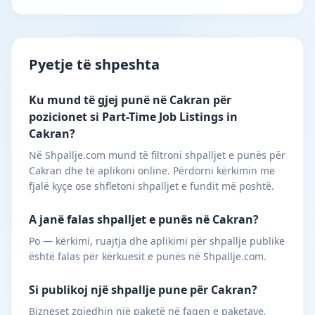
Pyetje të shpeshta
Ku mund të gjej punë në Cakran për
pozicionet si Part-Time Job Listings in
Cakran?
Në Shpallje.com mund të filtroni shpalljet e punës për
Cakran dhe të aplikoni online. Përdorni kërkimin me
fjalë kyçe ose shfletoni shpalljet e fundit më poshtë.
A janë falas shpalljet e punës në Cakran?
Po — kërkimi, ruajtja dhe aplikimi për shpallje publike
është falas për kërkuesit e punës në Shpallje.com.
Si publikoj një shpallje pune për Cakran?
Bizneset zgjedhin një paketë në faqen e paketave,