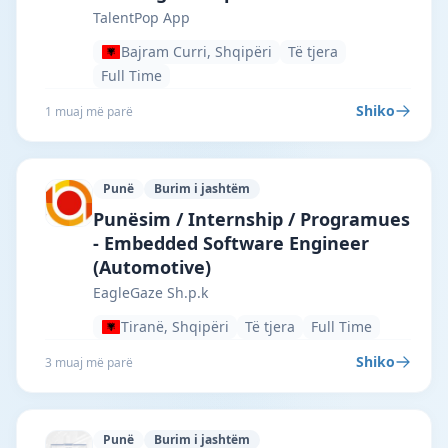
TalentPop App
Bajram Curri, Shqipëri
Të tjera
Full Time
Shiko
1 muaj më parë
Punë
Burim i jashtëm
EagleGaze Sh.p.k · Tiranë · #5866 —
Punësim / Internship / Programues
- Embedded Software Engineer
(Automotive)
EagleGaze Sh.p.k
Tiranë, Shqipëri
Të tjera
Full Time
Shiko
3 muaj më parë
Punë
Burim i jashtëm