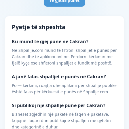
Të gjitha punët
Pyetje të shpeshta
Ku mund të gjej punë në Cakran?
Në Shpallje.com mund të filtroni shpalljet e punës për
Cakran dhe të aplikoni online. Përdorni kërkimin me
fjalë kyçe ose shfletoni shpalljet e fundit më poshtë.
A janë falas shpalljet e punës në Cakran?
Po — kërkimi, ruajtja dhe aplikimi për shpallje publike
është falas për kërkuesit e punës në Shpallje.com.
Si publikoj një shpallje pune për Cakran?
Bizneset zgjedhin një paketë në faqen e paketave,
krijojnë llogari dhe publikojnë shpalljen me qytetin
dhe kategorinë e duhur.