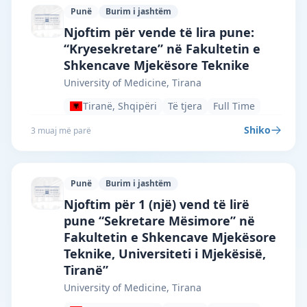
Punë
Burim i jashtëm
University of Medicine, Tirana · Tiranë 
Njoftim për vende të lira pune:
“Kryesekretare” në Fakultetin e
Shkencave Mjekësore Teknike
University of Medicine, Tirana
Tiranë, Shqipëri
Të tjera
Full Time
Shiko
3 muaj më parë
Punë
Burim i jashtëm
University of Medicine, Tirana · Tiranë 
Njoftim për 1 (një) vend të lirë
pune “Sekretare Mësimore” në
Fakultetin e Shkencave Mjekësore
Teknike, Universiteti i Mjekësisë,
Tiranë”
University of Medicine, Tirana