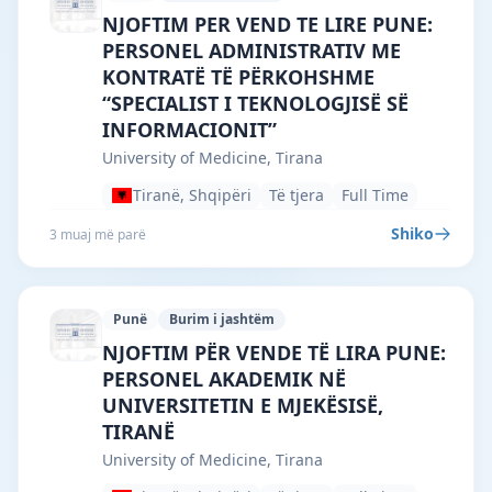
University of Medicine, Tirana · Tiranë 
NJOFTIM PER VEND TE LIRE PUNE:
PERSONEL ADMINISTRATIV ME
KONTRATË TË PËRKOHSHME
“SPECIALIST I TEKNOLOGJISË SË
INFORMACIONIT”
University of Medicine, Tirana
Tiranë, Shqipëri
Të tjera
Full Time
Shiko
3 muaj më parë
Punë
Burim i jashtëm
University of Medicine, Tirana · Tiranë 
NJOFTIM PËR VENDE TË LIRA PUNE:
PERSONEL AKADEMIK NË
UNIVERSITETIN E MJEKËSISË,
TIRANË
University of Medicine, Tirana