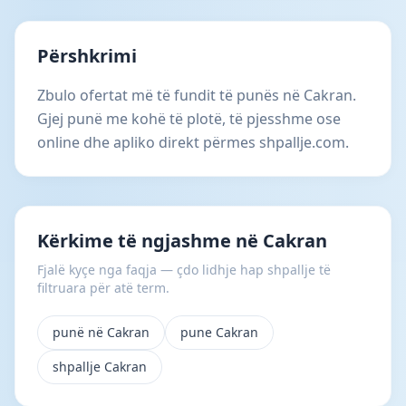
Përshkrimi
Zbulo ofertat më të fundit të punës në Cakran.
Gjej punë me kohë të plotë, të pjesshme ose
online dhe apliko direkt përmes shpallje.com.
Kërkime të ngjashme në Cakran
Fjalë kyçe nga faqja — çdo lidhje hap shpallje të
filtruara për atë term.
punë në Cakran
pune Cakran
shpallje Cakran