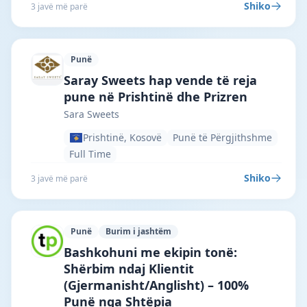
Shiko
3 javë më parë
Punë
Sara Sweets · Prishtinë · #7255 —
Saray Sweets hap vende të reja
pune në Prishtinë dhe Prizren
Sara Sweets
Prishtinë, Kosovë
Punë të Përgjithshme
Full Time
Shiko
3 javë më parë
Punë
Burim i jashtëm
TalentPop App · Bajram Curri · #6998 —
Bashkohuni me ekipin tonë:
Shërbim ndaj Klientit
(Gjermanisht/Anglisht) – 100%
Punë nga Shtëpia