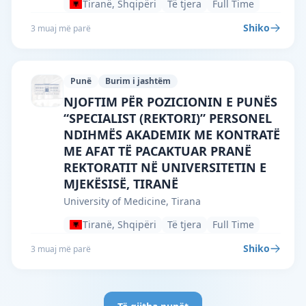
Tiranë, Shqipëri
Të tjera
Full Time
Shiko
3 muaj më parë
Punë
Burim i jashtëm
University of Medicine, Tirana · Tiranë 
NJOFTIM PËR POZICIONIN E PUNËS
“SPECIALIST (REKTORI)” PERSONEL
NDIHMËS AKADEMIK ME KONTRATË
ME AFAT TË PACAKTUAR PRANË
REKTORATIT NË UNIVERSITETIN E
MJEKËSISË, TIRANË
University of Medicine, Tirana
Tiranë, Shqipëri
Të tjera
Full Time
Shiko
3 muaj më parë