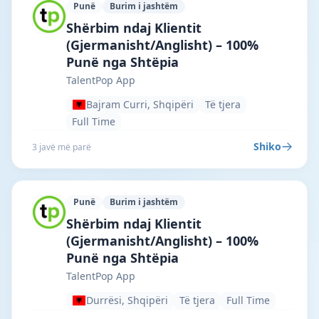
Punë
Burim i jashtëm
TalentPop App · Bajram Curri · #7290 —
Shërbim ndaj Klientit
(Gjermanisht/Anglisht) – 100%
Punë nga Shtëpia
TalentPop App
Bajram Curri, Shqipëri
Të tjera
Full Time
Shiko
3 javë më parë
Punë
Burim i jashtëm
TalentPop App · Durrësi · #7289 —
Shërbim ndaj Klientit
(Gjermanisht/Anglisht) – 100%
Punë nga Shtëpia
TalentPop App
Durrësi, Shqipëri
Të tjera
Full Time