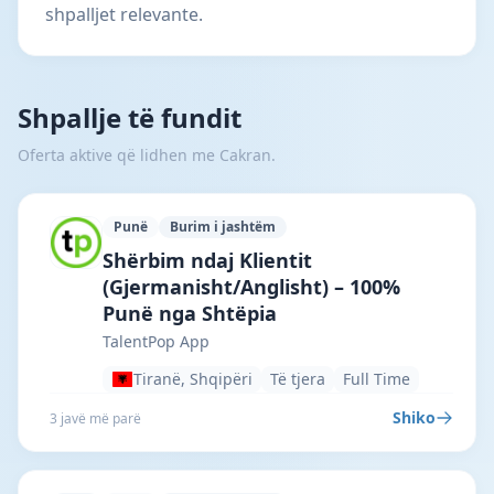
shpalljet relevante.
Shpallje të fundit
Oferta aktive që lidhen me Cakran.
Punë
Burim i jashtëm
TalentPop App · Tiranë · #7292 —
Shërbim ndaj Klientit
(Gjermanisht/Anglisht) – 100%
Punë nga Shtëpia
TalentPop App
Tiranë, Shqipëri
Të tjera
Full Time
Shiko
3 javë më parë