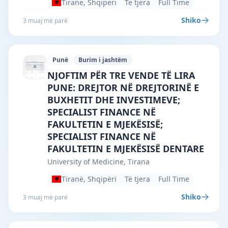
Tiranë, Shqipëri
Të tjera
Full Time
Shiko
3 muaj më parë
Punë
Burim i jashtëm
University of Medicine, Tirana · Tiranë 
NJOFTIM PËR TRE VENDE TË LIRA
PUNE: DREJTOR NË DREJTORINË E
BUXHETIT DHE INVESTIMEVE;
SPECIALIST FINANCE NË
FAKULTETIN E MJEKËSISË;
SPECIALIST FINANCE NË
FAKULTETIN E MJEKËSISË DENTARE
University of Medicine, Tirana
Tiranë, Shqipëri
Të tjera
Full Time
Shiko
3 muaj më parë