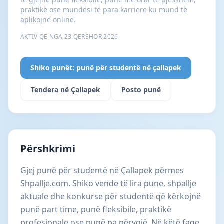
praktikë ose mundësi të para karriere ku mund të
aplikojnë online.
AKTIV QË NGA 23 QERSHOR 2026
Shiko punët: punë për studentë në çallapek
Tendera në Çallapek
Posto punë
Përshkrimi
Gjej punë për studentë në Çallapek përmes
Shpallje.com. Shiko vende të lira pune, shpallje
aktuale dhe konkurse për studentë që kërkojnë
punë part time, punë fleksibile, praktikë
profesionale ose punë pa përvojë. Në këtë faqe