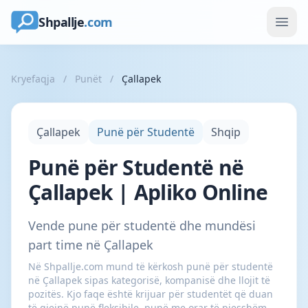
Shpallje
.com
Kryefaqja
/
Punët
/
Çallapek
Çallapek
Punë për Studentë
Shqip
Punë për Studentë në
Çallapek | Apliko Online
Vende pune për studentë dhe mundësi
part time në Çallapek
Në Shpallje.com mund të kërkosh punë për studentë
në Çallapek sipas kategorisë, kompanisë dhe llojit të
pozitës. Kjo faqe është krijuar për studentët që duan
të gjejnë punë fleksibile, punë me orar të pjesshëm,