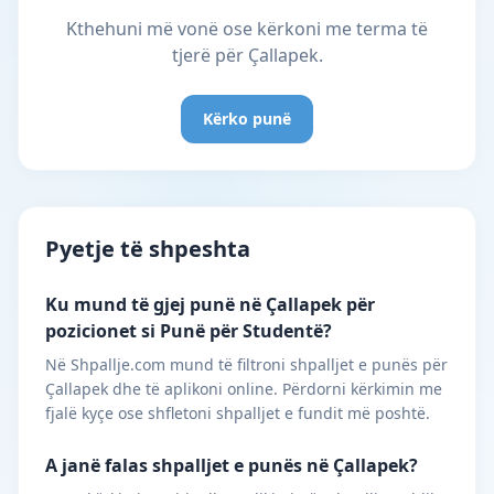
Kthehuni më vonë ose kërkoni me terma të
tjerë për Çallapek.
Kërko punë
Pyetje të shpeshta
Ku mund të gjej punë në Çallapek për
pozicionet si Punë për Studentë?
Në Shpallje.com mund të filtroni shpalljet e punës për
Çallapek dhe të aplikoni online. Përdorni kërkimin me
fjalë kyçe ose shfletoni shpalljet e fundit më poshtë.
A janë falas shpalljet e punës në Çallapek?