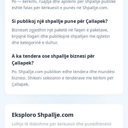
Po — kërkimi, ruajtja dhe aplikimi për shpallje publike
është falas për kërkuesit e punës në Shpallje.com.
Si publikoj një shpallje pune për Çallapek?
Bizneset zgjedhin një paketë në faqen e paketave,
krijojnë llogari dhe publikojnë shpalljen me qytetin
dhe kategorinë e duhur.
A ka tendera ose shpallje biznesi për
Çallapek?
Po. Shpallje.com publikon edhe tendera dhe mundësi
biznesi. Shikoni seksionin e tenderave me kërkim për
Çallapek.
Eksploro Shpallje.com
Lidhje të dobishme për kërkuesit dhe punëdhënësit