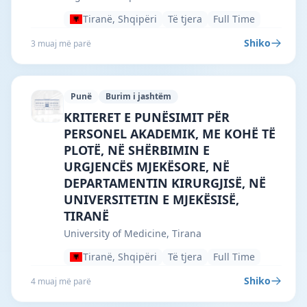
Tiranë, Shqipëri
Të tjera
Full Time
Shiko
3 muaj më parë
Punë
Burim i jashtëm
University of Medicine, Tirana · Tiranë 
KRITERET E PUNËSIMIT PËR
PERSONEL AKADEMIK, ME KOHË TË
PLOTË, NË SHËRBIMIN E
URGJENCËS MJEKËSORE, NË
DEPARTAMENTIN KIRURGJISË, NË
UNIVERSITETIN E MJEKËSISË,
TIRANË
University of Medicine, Tirana
Tiranë, Shqipëri
Të tjera
Full Time
Shiko
4 muaj më parë