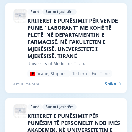
Punë
Burim i jashtëm
University of Medicine, Tirana · Tiranë 
KRITERET E PUNËSIMIT PËR VENDE
PUNE, “LABORANT” ME KOHË TË
PLOTË, NË DEPARTAMENTIN E
FARMACISË, NË FAKULTETIN E
MJEKËSISË, UNIVERSITETI I
MJEKËSISË, TIRANË
University of Medicine, Tirana
Tiranë, Shqipëri
Të tjera
Full Time
Shiko
4 muaj më parë
Punë
Burim i jashtëm
University of Medicine, Tirana · Tiranë 
KRITERET E PUNËSIMIT PËR
PUNËSIM TË PERSONELIT NDIHMËS
AKADEMIK, NË UNIVERSITETIN E