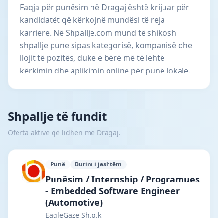
Faqja për punësim në Dragaj është krijuar për
kandidatët që kërkojnë mundësi të reja
karriere. Në Shpallje.com mund të shikosh
shpallje pune sipas kategorisë, kompanisë dhe
llojit të pozitës, duke e bërë më të lehtë
kërkimin dhe aplikimin online për punë lokale.
Shpallje të fundit
Oferta aktive që lidhen me Dragaj.
Punë
Burim i jashtëm
EagleGaze Sh.p.k · Tiranë · #5866 —
Punësim / Internship / Programues
- Embedded Software Engineer
(Automotive)
EagleGaze Sh.p.k