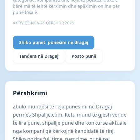
bërë më të lehtë kërkimin dhe aplikimin online për
punë lokale.
AKTIV QË NGA 26 QERSHOR 2026
Shiko punët: punësim në dragaj
Tendera në Dragaj
Posto punë
Përshkrimi
Zbulo mundësi të reja punësimi në Dragaj
përmes Shpallje.com. Këtu mund të gjesh vende
të lira pune, shpallje pune dhe konkurse aktuale
nga kompani që kërkojnë kandidatë të rinj.
Shiko pozita full time, part time, punë pa