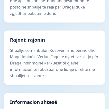
dhe aplikoni online. Punëdhënësit mund të
postojnë shpallje të reja për Dragaj duke
zgjedhur paketën e duhur.
Rajoni: rajonin
Shpallje.com mbulon Kosovën, Shqipërinë dhe
Maqedoninë e Veriut. Faqet e qyteteve si kjo për
Dragaj ndihmojnë kërkuesit të gjejnë
informacion të fokusuar dhe lidhje direkte me
shpalljet relevante.
Informacion shtesë