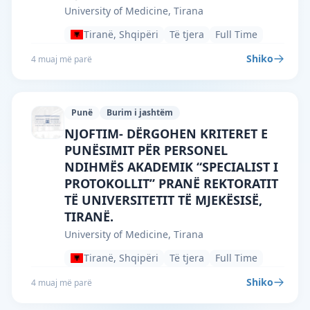
University of Medicine, Tirana
Tiranë, Shqipëri
Të tjera
Full Time
Shiko
4 muaj më parë
Punë
Burim i jashtëm
University of Medicine, Tirana · Tiranë 
NJOFTIM- DËRGOHEN KRITERET E
PUNËSIMIT PËR PERSONEL
NDIHMËS AKADEMIK “SPECIALIST I
PROTOKOLLIT” PRANË REKTORATIT
TË UNIVERSITETIT TË MJEKËSISË,
TIRANË.
University of Medicine, Tirana
Tiranë, Shqipëri
Të tjera
Full Time
Shiko
4 muaj më parë