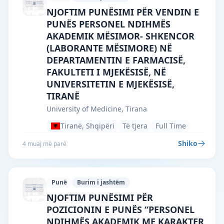
University of Medicine, Tirana · Tiranë 
NJOFTIM PUNËSIMI PËR VENDIN E
PUNËS PERSONEL NDIHMËS
AKADEMIK MËSIMOR- SHKENCOR
(LABORANTE MËSIMORE) NË
DEPARTAMENTIN E FARMACISË,
FAKULTETI I MJEKËSISË, NË
UNIVERSITETIN E MJEKËSISË,
TIRANË
University of Medicine, Tirana
Tiranë, Shqipëri
Të tjera
Full Time
Shiko
4 muaj më parë
Punë
Burim i jashtëm
University of Medicine, Tirana · Tiranë 
NJOFTIM PUNËSIMI PËR
POZICIONIN E PUNËS “PERSONEL
NDIHMËS AKADEMIK ME KARAKTER