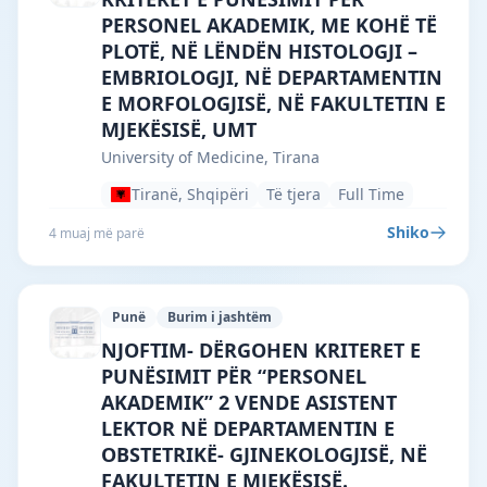
PERSONEL AKADEMIK, ME KOHË TË
PLOTË, NË LËNDËN HISTOLOGJI –
EMBRIOLOGJI, NË DEPARTAMENTIN
E MORFOLOGJISË, NË FAKULTETIN E
MJEKËSISË, UMT
University of Medicine, Tirana
Tiranë, Shqipëri
Të tjera
Full Time
Shiko
4 muaj më parë
Punë
Burim i jashtëm
University of Medicine, Tirana · Tiranë 
NJOFTIM- DËRGOHEN KRITERET E
PUNËSIMIT PËR “PERSONEL
AKADEMIK” 2 VENDE ASISTENT
LEKTOR NË DEPARTAMENTIN E
OBSTETRIKË- GJINEKOLOGJISË, NË
FAKULTETIN E MJEKËSISË.