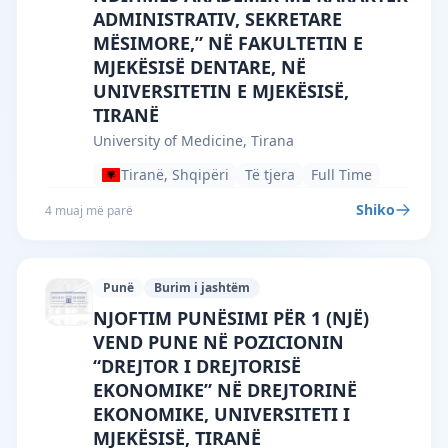
ADMINISTRATIV, SEKRETARE
MËSIMORE,” NË FAKULTETIN E
MJEKËSISË DENTARE, NË
UNIVERSITETIN E MJEKËSISË,
TIRANË
University of Medicine, Tirana
Tiranë, Shqipëri
Të tjera
Full Time
Shiko
4 muaj më parë
Punë
Burim i jashtëm
University of Medicine, Tirana · Tiranë 
NJOFTIM PUNËSIMI PËR 1 (NJË)
VEND PUNE NË POZICIONIN
“DREJTOR I DREJTORISË
EKONOMIKE” NË DREJTORINË
EKONOMIKE, UNIVERSITETI I
MJEKËSISË, TIRANË