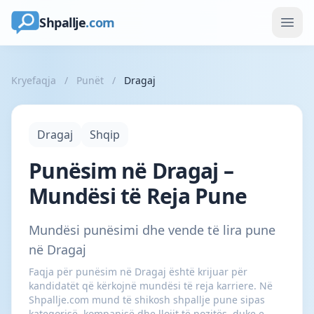
Shpallje
.com
Kryefaqja
/
Punët
/
Dragaj
Dragaj
Shqip
Punësim në Dragaj –
Mundësi të Reja Pune
Mundësi punësimi dhe vende të lira pune
në Dragaj
Faqja për punësim në Dragaj është krijuar për
kandidatët që kërkojnë mundësi të reja karriere. Në
Shpallje.com mund të shikosh shpallje pune sipas
kategorisë, kompanisë dhe llojit të pozitës, duke e