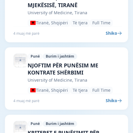
MJEKËSISË, TIRANË
University of Medicine, Tirana
Tiranë, Shqipëri
Të tjera
Full Time
Shiko
4 muaj më parë
Punë
Burim i jashtëm
University of Medicine, Tirana · Tiranë 
NJOFTIM PËR PUNËSIM ME
KONTRATE SHËRBIMI
University of Medicine, Tirana
Tiranë, Shqipëri
Të tjera
Full Time
Shiko
4 muaj më parë
Punë
Burim i jashtëm
University of Medicine, Tirana · Tiranë 
KRITERET E PUNËSIMIT PËR