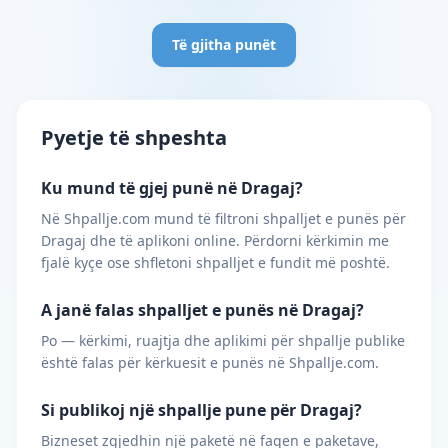
Të gjitha punët
Pyetje të shpeshta
Ku mund të gjej punë në Dragaj?
Në Shpallje.com mund të filtroni shpalljet e punës për
Dragaj dhe të aplikoni online. Përdorni kërkimin me
fjalë kyçe ose shfletoni shpalljet e fundit më poshtë.
A janë falas shpalljet e punës në Dragaj?
Po — kërkimi, ruajtja dhe aplikimi për shpallje publike
është falas për kërkuesit e punës në Shpallje.com.
Si publikoj një shpallje pune për Dragaj?
Bizneset zgjedhin një paketë në faqen e paketave,