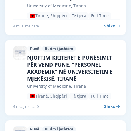
University of Medicine, Tirana
Tiranë, Shqipëri
Të tjera
Full Time
Shiko
4 muaj më parë
Punë
Burim i jashtëm
University of Medicine, Tirana · Tiranë 
NJOFTIM-KRITERET E PUNËSIMIT
PËR VEND PUNE, “PERSONEL
AKADEMIK” NË UNIVERSITETIN E
MJEKËSISË, TIRANË
University of Medicine, Tirana
Tiranë, Shqipëri
Të tjera
Full Time
Shiko
4 muaj më parë
Punë
Burim i jashtëm