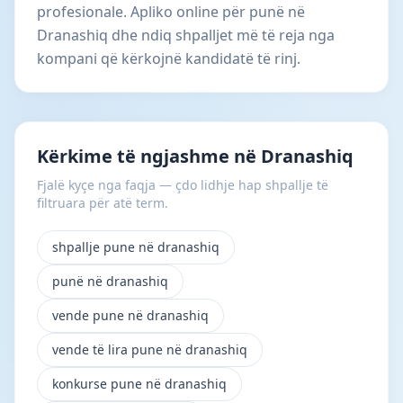
profesionale. Apliko online për punë në
Dranashiq dhe ndiq shpalljet më të reja nga
kompani që kërkojnë kandidatë të rinj.
Kërkime të ngjashme në Dranashiq
Fjalë kyçe nga faqja — çdo lidhje hap shpallje të
filtruara për atë term.
shpallje pune në dranashiq
punë në dranashiq
vende pune në dranashiq
vende të lira pune në dranashiq
konkurse pune në dranashiq