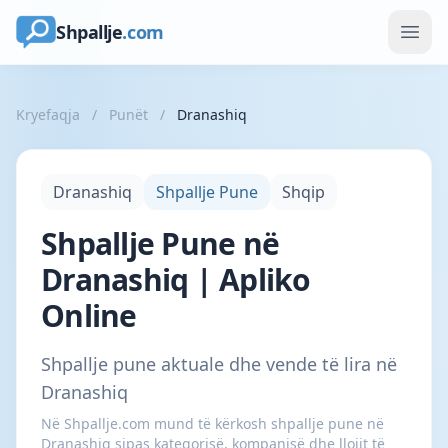
Shpallje
.com
Kryefaqja
/
Punët
/
Dranashiq
Dranashiq
Shpallje Pune
Shqip
Shpallje Pune në
Dranashiq | Apliko
Online
Shpallje pune aktuale dhe vende të lira në
Dranashiq
Në Shpallje.com mund të kërkosh shpallje pune në
Dranashiq sipas kategorisë, kompanisë dhe llojit të