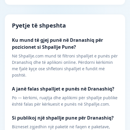
Pyetje të shpeshta
Ku mund të gjej punë në Dranashiq për
pozicionet si Shpallje Pune?
Në Shpallje.com mund të filtroni shpalljet e punës për
Dranashiq dhe të aplikoni online. Përdorni kërkimin
me fjalë kyçe ose shfletoni shpalljet e fundit më
poshtë.
A janë falas shpalljet e punës në Dranashiq?
Po — kërkimi, ruajtja dhe aplikimi për shpallje publike
është falas për kërkuesit e punës në Shpallje.com.
Si publikoj një shpallje pune për Dranashiq?
Bizneset zgjedhin një paketë në faqen e paketave,