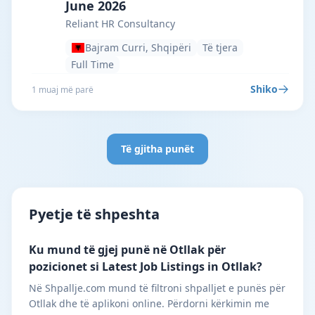
June 2026
Reliant HR Consultancy
Bajram Curri, Shqipëri
Të tjera
Full Time
Shiko
1 muaj më parë
Të gjitha punët
Pyetje të shpeshta
Ku mund të gjej punë në Otllak për
pozicionet si Latest Job Listings in Otllak?
Në Shpallje.com mund të filtroni shpalljet e punës për
Otllak dhe të aplikoni online. Përdorni kërkimin me