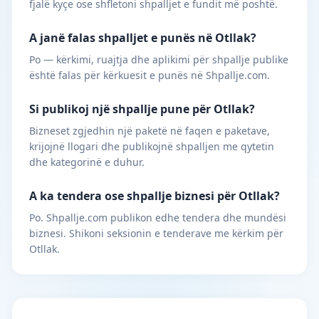
fjalë kyçe ose shfletoni shpalljet e fundit më poshtë.
A janë falas shpalljet e punës në Otllak?
Po — kërkimi, ruajtja dhe aplikimi për shpallje publike
është falas për kërkuesit e punës në Shpallje.com.
Si publikoj një shpallje pune për Otllak?
Bizneset zgjedhin një paketë në faqen e paketave,
krijojnë llogari dhe publikojnë shpalljen me qytetin
dhe kategorinë e duhur.
A ka tendera ose shpallje biznesi për Otllak?
Po. Shpallje.com publikon edhe tendera dhe mundësi
biznesi. Shikoni seksionin e tenderave me kërkim për
Otllak.