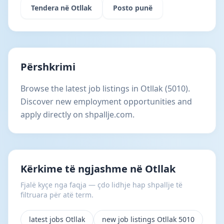
Tendera në Otllak
Posto punë
Përshkrimi
Browse the latest job listings in Otllak (5010).
Discover new employment opportunities and
apply directly on shpallje.com.
Kërkime të ngjashme në Otllak
Fjalë kyçe nga faqja — çdo lidhje hap shpallje të
filtruara për atë term.
latest jobs Otllak
new job listings Otllak 5010