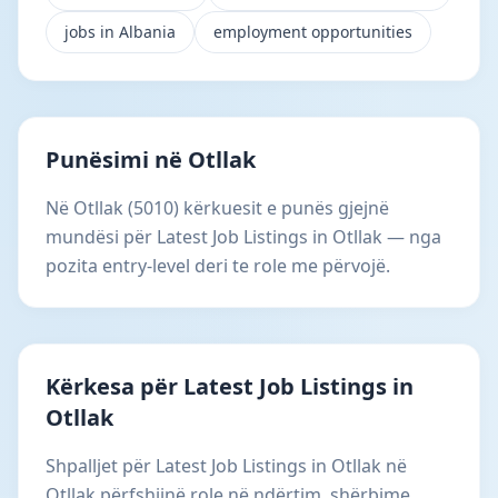
jobs in Albania
employment opportunities
Punësimi në Otllak
Në Otllak (5010) kërkuesit e punës gjejnë
mundësi për Latest Job Listings in Otllak — nga
pozita entry-level deri te role me përvojë.
Kërkesa për Latest Job Listings in
Otllak
Shpalljet për Latest Job Listings in Otllak në
Otllak përfshijnë role në ndërtim, shërbime,