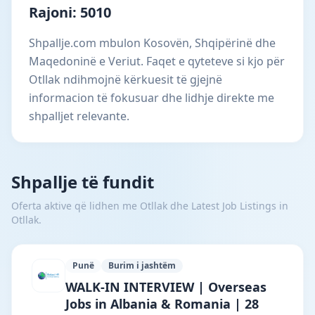
Rajoni: 5010
Shpallje.com mbulon Kosovën, Shqipërinë dhe
Maqedoninë e Veriut. Faqet e qyteteve si kjo për
Otllak ndihmojnë kërkuesit të gjejnë
informacion të fokusuar dhe lidhje direkte me
shpalljet relevante.
Shpallje të fundit
Oferta aktive që lidhen me Otllak dhe Latest Job Listings in
Otllak.
Punë
Burim i jashtëm
Reliant HR Consultancy · Bajram Curri ·
WALK-IN INTERVIEW | Overseas
Jobs in Albania & Romania | 28