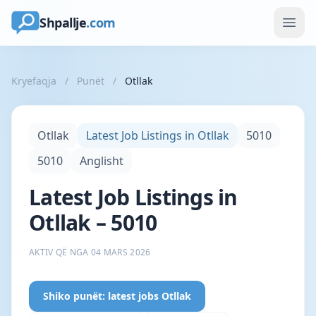
Shpallje
.com
Kryefaqja
/
Punët
/
Otllak
Otllak
Latest Job Listings in Otllak
5010
5010
Anglisht
Latest Job Listings in
Otllak – 5010
AKTIV QË NGA 04 MARS 2026
Shiko punët: latest jobs Otllak