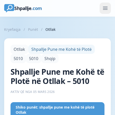
Shpallje
.com
Kryefaqja
/
Punët
/
Otllak
Otllak
Shpallje Pune me Kohë të Plotë
5010
5010
Shqip
Shpallje Pune me Kohë të
Plotë në Otllak – 5010
AKTIV QË NGA 05 MARS 2026
Shiko punët: shpallje pune me kohë të plotë
Otllak