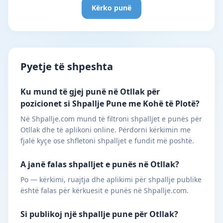
Kërko punë
Pyetje të shpeshta
Ku mund të gjej punë në Otllak për
pozicionet si Shpallje Pune me Kohë të Plotë?
Në Shpallje.com mund të filtroni shpalljet e punës për
Otllak dhe të aplikoni online. Përdorni kërkimin me
fjalë kyçe ose shfletoni shpalljet e fundit më poshtë.
A janë falas shpalljet e punës në Otllak?
Po — kërkimi, ruajtja dhe aplikimi për shpallje publike
është falas për kërkuesit e punës në Shpallje.com.
Si publikoj një shpallje pune për Otllak?