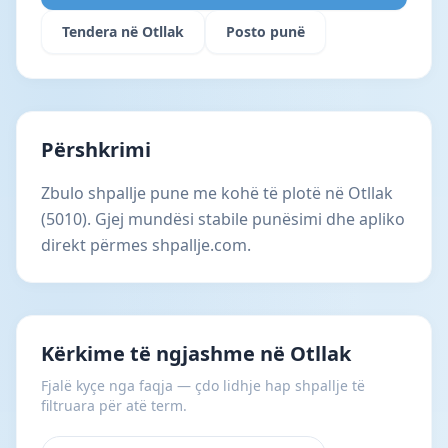
Tendera në Otllak
Posto punë
Përshkrimi
Zbulo shpallje pune me kohë të plotë në Otllak
(5010). Gjej mundësi stabile punësimi dhe apliko
direkt përmes shpallje.com.
Kërkime të ngjashme në Otllak
Fjalë kyçe nga faqja — çdo lidhje hap shpallje të
filtruara për atë term.