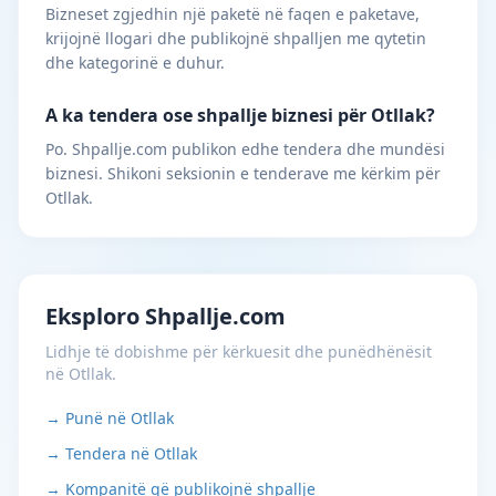
Bizneset zgjedhin një paketë në faqen e paketave,
krijojnë llogari dhe publikojnë shpalljen me qytetin
dhe kategorinë e duhur.
A ka tendera ose shpallje biznesi për Otllak?
Po. Shpallje.com publikon edhe tendera dhe mundësi
biznesi. Shikoni seksionin e tenderave me kërkim për
Otllak.
Eksploro Shpallje.com
Lidhje të dobishme për kërkuesit dhe punëdhënësit
në Otllak.
→ Punë në Otllak
→ Tendera në Otllak
→ Kompanitë që publikojnë shpallje