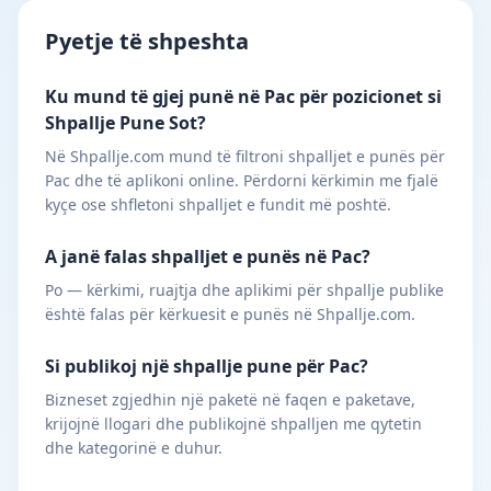
Pyetje të shpeshta
Ku mund të gjej punë në Pac për pozicionet si
Shpallje Pune Sot?
Në Shpallje.com mund të filtroni shpalljet e punës për
Pac dhe të aplikoni online. Përdorni kërkimin me fjalë
kyçe ose shfletoni shpalljet e fundit më poshtë.
A janë falas shpalljet e punës në Pac?
Po — kërkimi, ruajtja dhe aplikimi për shpallje publike
është falas për kërkuesit e punës në Shpallje.com.
Si publikoj një shpallje pune për Pac?
Bizneset zgjedhin një paketë në faqen e paketave,
krijojnë llogari dhe publikojnë shpalljen me qytetin
dhe kategorinë e duhur.