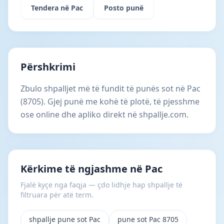
Tendera në Pac
Posto punë
Përshkrimi
Zbulo shpalljet më të fundit të punës sot në Pac
(8705). Gjej punë me kohë të plotë, të pjesshme
ose online dhe apliko direkt në shpallje.com.
Kërkime të ngjashme në Pac
Fjalë kyçe nga faqja — çdo lidhje hap shpallje të
filtruara për atë term.
shpallje pune sot Pac
pune sot Pac 8705