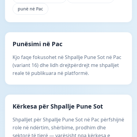
punë në Pac
Punësimi në Pac
Kjo faqe fokusohet në Shpallje Pune Sot në Pac
(variant 16) dhe lidh drejtpërdrejt me shpalljet
reale të publikuara në platformë.
Kërkesa për Shpallje Pune Sot
Shpalljet për Shpallje Pune Sot në Pac përfshijnë
role në ndërtim, shërbime, prodhim dhe
sektorë të tjerë — varësisht nga kërkesa e