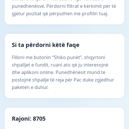
punëdhënësve. Përdorni filtrat e kërkimit për të
gjetur pozitat që përputhen me profilin tuaj.
Si ta përdorni këtë faqe
Filloni me butonin “Shiko punët”, shqyrtoni
shpalljet e fundit, ruani ato që ju interesojnë
dhe aplikoni online. Punëdhënësit mund të
postojnë shpallje të reja për Pac duke zgjedhur
paketën e duhur.
Rajoni: 8705