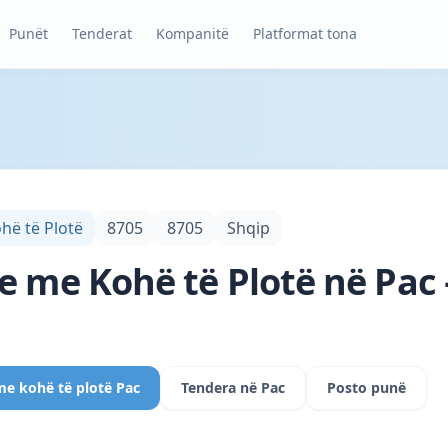
Punët
Tenderat
Kompanitë
Platformat tona
hë të Plotë
8705
8705
Shqip
e me Kohë të Plotë në Pac 
me kohë të plotë Pac
Tendera në Pac
Posto punë