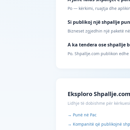
Po — kërkimi, ruajtja dhe apliki
Si publikoj një shpallje pu
Bizneset zgjedhin një paketë në
A ka tendera ose shpallje b
Po. Shpallje.com publikon edhe
Eksploro Shpallje.co
Lidhje të dobishme për kërkues
→ Punë në Pac
→ Kompanitë që publikojnë shp