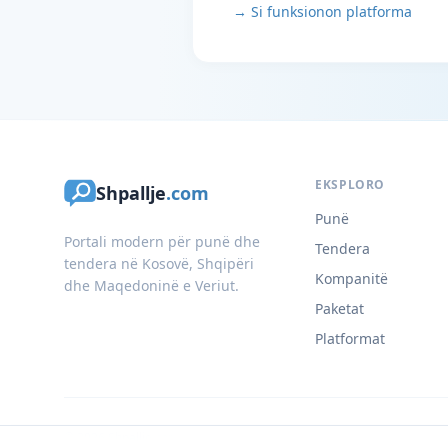
→ Si funksionon platforma
EKSPLORO
Shpallje
.com
Punë
Portali modern për punë dhe
Tendera
tendera në Kosovë, Shqipëri
Kompanitë
dhe Maqedoninë e Veriut.
Paketat
Platformat
© 2026 Shpallje.com