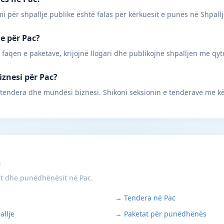
mi për shpallje publike është falas për kërkuesit e punës në Shpall
ne për Pac?
 faqen e paketave, krijojnë llogari dhe publikojnë shpalljen me qyt
iznesi për Pac?
 tendera dhe mundësi biznesi. Shikoni seksionin e tenderave me kë
m
it dhe punëdhënësit në Pac.
→ Tendera në Pac
allje
→ Paketat për punëdhënës