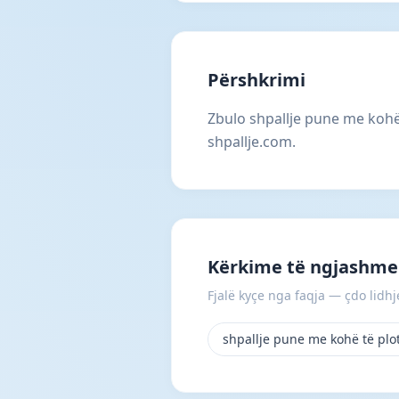
Përshkrimi
Zbulo shpallje pune me kohë 
shpallje.com.
Kërkime të ngjashme
Fjalë kyçe nga faqja — çdo lidhje
shpallje pune me kohë të plo