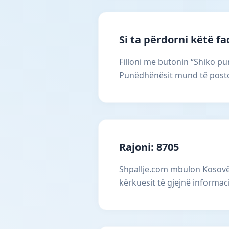
Si ta përdorni këtë f
Filloni me butonin “Shiko pun
Punëdhënësit mund të postoj
Rajoni: 8705
Shpallje.com mbulon Kosovën
kërkuesit të gjejnë informac