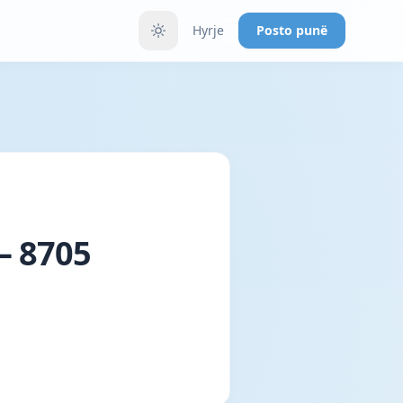
Hyrje
Posto punë
– 8705