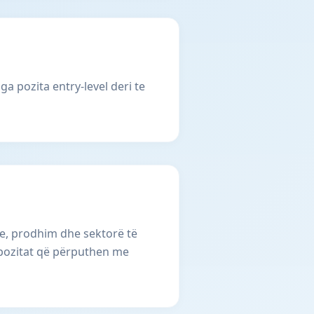
a pozita entry-level deri te
me, prodhim dhe sektorë të
r pozitat që përputhen me