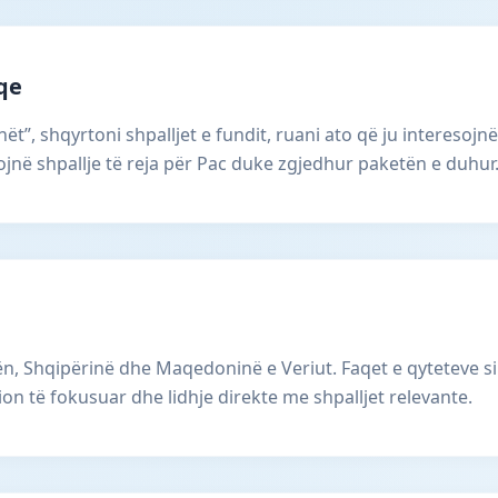
aqe
ët”, shqyrtoni shpalljet e fundit, ruani ato që ju interesojnë
në shpallje të reja për Pac duke zgjedhur paketën e duhur
, Shqipërinë dhe Maqedoninë e Veriut. Faqet e qyteteve si
ion të fokusuar dhe lidhje direkte me shpalljet relevante.