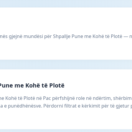
nës gjejnë mundësi për Shpallje Pune me Kohë të Plotë — ng
 Pune me Kohë të Plotë
me Kohë të Plotë në Pac përfshijnë role në ndërtim, shërbi
a e punëdhënësve. Përdorni filtrat e kërkimit për të gjetu