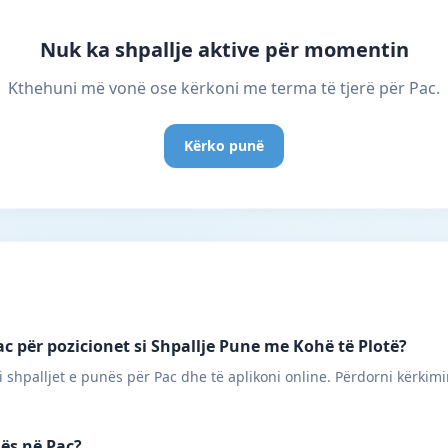
Nuk ka shpallje aktive për momentin
Kthehuni më vonë ose kërkoni me terma të tjerë për Pac.
Kërko punë
c për pozicionet si Shpallje Pune me Kohë të Plotë?
 shpalljet e punës për Pac dhe të aplikoni online. Përdorni kërkimi
nës në Pac?