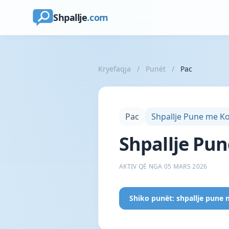
Shpallje
.com
Kryefaqja
/
Punët
/
Pac
Pac
Shpallje Pune me Ko
Shpallje Pun
AKTIV QË NGA 05 MARS 2026
Shiko punët: shpallje pune 