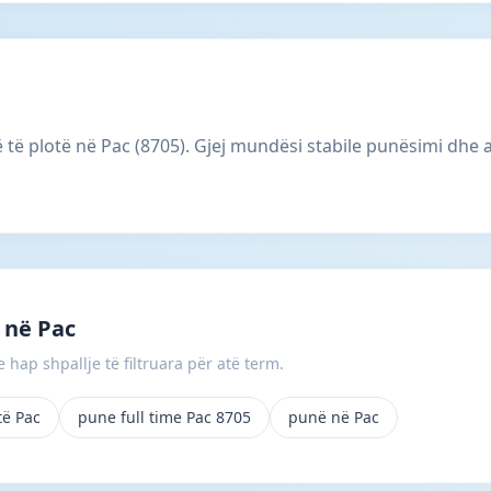
të plotë në Pac (8705). Gjej mundësi stabile punësimi dhe 
 në Pac
 hap shpallje të filtruara për atë term.
të Pac
pune full time Pac 8705
punë në Pac