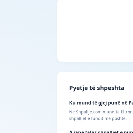
Pyetje të shpeshta
Ku mund të gjej punë në Pa
Në Shpallje.com mund të filtroni
shpalljet e fundit më poshtë.
A janë falas shpalljet e pu