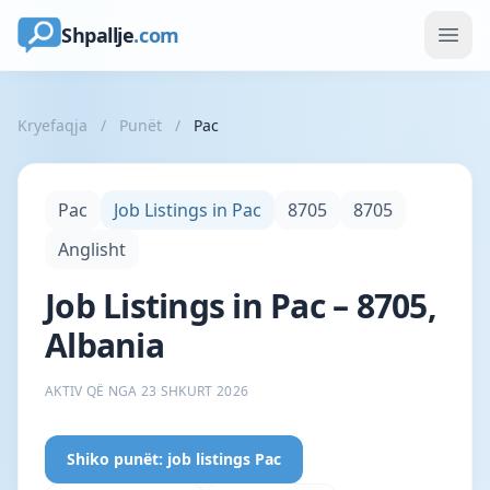
Shpallje
.com
Kryefaqja
/
Punët
/
Pac
Pac
Job Listings in Pac
8705
8705
Anglisht
Job Listings in Pac – 8705,
Albania
AKTIV QË NGA 23 SHKURT 2026
Shiko punët: job listings Pac