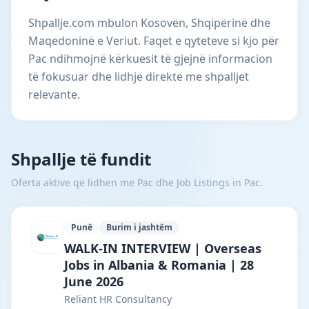
Shpallje.com mbulon Kosovën, Shqipërinë dhe
Maqedoninë e Veriut. Faqet e qyteteve si kjo për
Pac ndihmojnë kërkuesit të gjejnë informacion
të fokusuar dhe lidhje direkte me shpalljet
relevante.
Shpallje të fundit
Oferta aktive që lidhen me Pac dhe Job Listings in Pac.
Punë
Burim i jashtëm
Reliant HR Consultancy · Bajram Curri ·
WALK-IN INTERVIEW | Overseas
Jobs in Albania & Romania | 28
June 2026
Reliant HR Consultancy