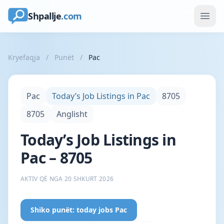
Shpallje
.com
Kryefaqja
/
Punët
/
Pac
Pac
Today’s Job Listings in Pac
8705
8705
Anglisht
Today’s Job Listings in
Pac – 8705
AKTIV QË NGA 20 SHKURT 2026
Shiko punët: today jobs Pac