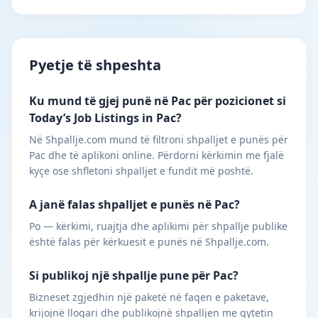
Pyetje të shpeshta
Ku mund të gjej punë në Pac për pozicionet si
Today’s Job Listings in Pac?
Në Shpallje.com mund të filtroni shpalljet e punës për
Pac dhe të aplikoni online. Përdorni kërkimin me fjalë
kyçe ose shfletoni shpalljet e fundit më poshtë.
A janë falas shpalljet e punës në Pac?
Po — kërkimi, ruajtja dhe aplikimi për shpallje publike
është falas për kërkuesit e punës në Shpallje.com.
Si publikoj një shpallje pune për Pac?
Bizneset zgjedhin një paketë në faqen e paketave,
krijojnë llogari dhe publikojnë shpalljen me qytetin