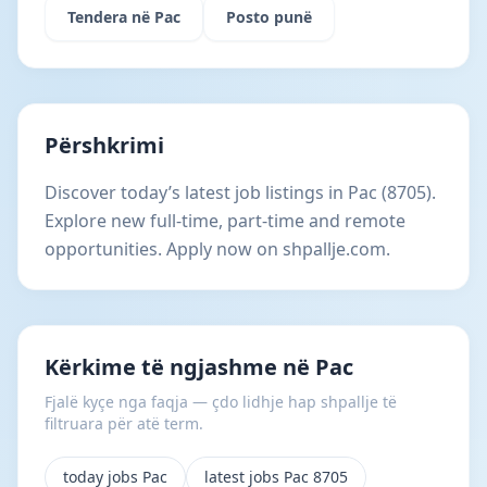
Tendera në Pac
Posto punë
Përshkrimi
Discover today’s latest job listings in Pac (8705).
Explore new full-time, part-time and remote
opportunities. Apply now on shpallje.com.
Kërkime të ngjashme në Pac
Fjalë kyçe nga faqja — çdo lidhje hap shpallje të
filtruara për atë term.
today jobs Pac
latest jobs Pac 8705