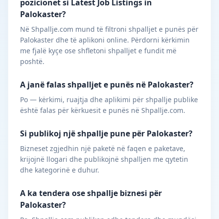
pozicionet si Latest Job Listings in
Palokaster?
Në Shpallje.com mund të filtroni shpalljet e punës për
Palokaster dhe të aplikoni online. Përdorni kërkimin
me fjalë kyçe ose shfletoni shpalljet e fundit më
poshtë.
A janë falas shpalljet e punës në Palokaster?
Po — kërkimi, ruajtja dhe aplikimi për shpallje publike
është falas për kërkuesit e punës në Shpallje.com.
Si publikoj një shpallje pune për Palokaster?
Bizneset zgjedhin një paketë në faqen e paketave,
krijojnë llogari dhe publikojnë shpalljen me qytetin
dhe kategorinë e duhur.
A ka tendera ose shpallje biznesi për
Palokaster?