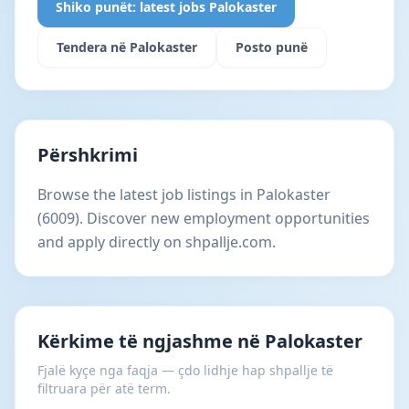
Shiko punët: latest jobs Palokaster
Tendera në Palokaster
Posto punë
Përshkrimi
Browse the latest job listings in Palokaster
(6009). Discover new employment opportunities
and apply directly on shpallje.com.
Kërkime të ngjashme në Palokaster
Fjalë kyçe nga faqja — çdo lidhje hap shpallje të
filtruara për atë term.