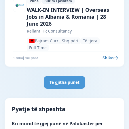
Punë
Burim i jashtëm
Reliant HR Consultancy · Bajram Curri ·
WALK-IN INTERVIEW | Overseas
Jobs in Albania & Romania | 28
June 2026
Reliant HR Consultancy
Bajram Curri, Shqipëri
Të tjera
Full Time
Shiko
1 muaj më parë
Të gjitha punët
Pyetje të shpeshta
Ku mund të gjej punë në Palokaster për