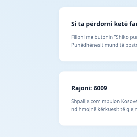
Si ta përdorni këtë f
Filloni me butonin “Shiko pun
Punëdhënësit mund të postoj
Rajoni: 6009
Shpallje.com mbulon Kosovën
ndihmojnë kërkuesit të gjejn