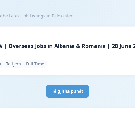
dhe Latest Job Listings in Palokaster.
ncy · Bajram Curri · #6793 —
| Overseas Jobs in Albania & Romania | 28 June 
i
Të tjera
Full Time
Të gjitha punët