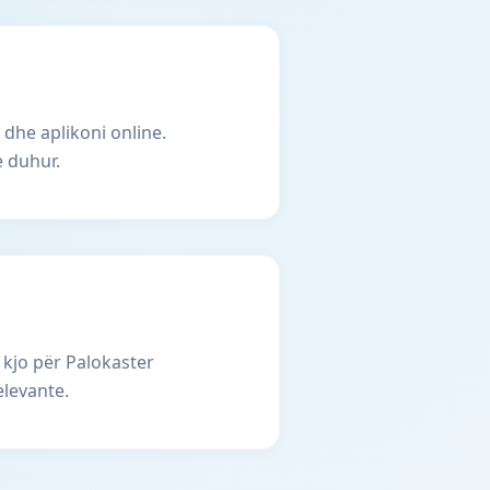
 dhe aplikoni online.
e duhur.
 kjo për Palokaster
elevante.