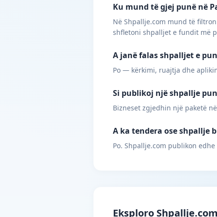
Ku mund të gjej punë në Pal
Në Shpallje.com mund të filtroni
shfletoni shpalljet e fundit më 
A janë falas shpalljet e pu
Po — kërkimi, ruajtja dhe apliki
Si publikoj një shpallje pu
Bizneset zgjedhin një paketë në
A ka tendera ose shpallje b
Po. Shpallje.com publikon edhe 
Eksploro Shpallje.co