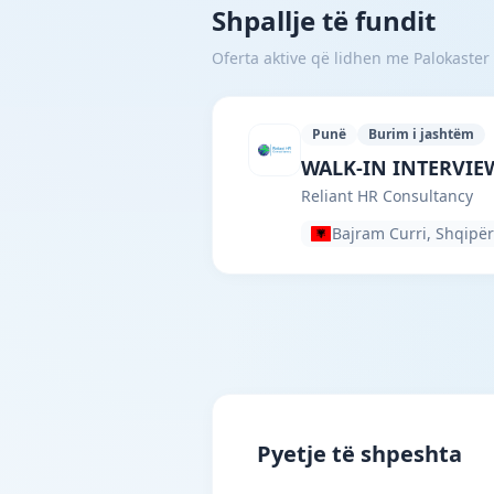
Shpallje të fundit
Oferta aktive që lidhen me Palokaster 
Punë
Burim i jashtëm
Reliant HR Consulta
WALK-IN INTERVIEW 
Reliant HR Consultancy
Bajram Curri, Shqipër
Pyetje të shpeshta