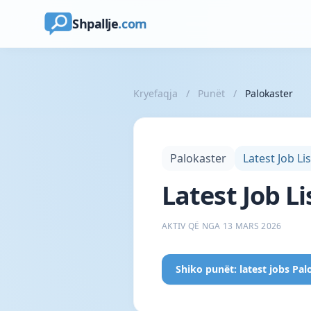
Shpallje
.com
Kryefaqja
/
Punët
/
Palokaster
Palokaster
Latest Job Li
Latest Job Li
AKTIV QË NGA 13 MARS 2026
Shiko punët: latest jobs Pal