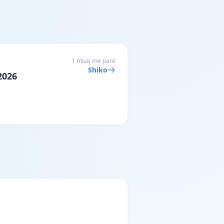
1 muaj më parë
Shiko
2026