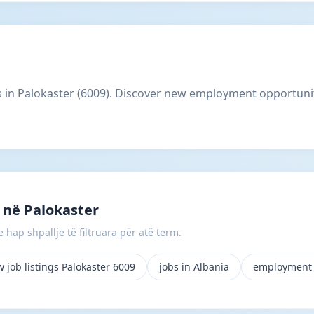
gs in Palokaster (6009). Discover new employment opportunit
 në Palokaster
 hap shpallje të filtruara për atë term.
 job listings Palokaster 6009
jobs in Albania
employment 