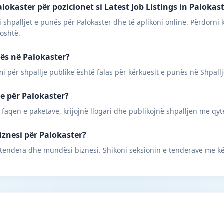
okaster për pozicionet si Latest Job Listings in Palokas
 shpalljet e punës për Palokaster dhe të aplikoni online. Përdorni 
poshtë.
nës në Palokaster?
mi për shpallje publike është falas për kërkuesit e punës në Shpall
ne për Palokaster?
 faqen e paketave, krijojnë llogari dhe publikojnë shpalljen me qyt
iznesi për Palokaster?
tendera dhe mundësi biznesi. Shikoni seksionin e tenderave me kë
m