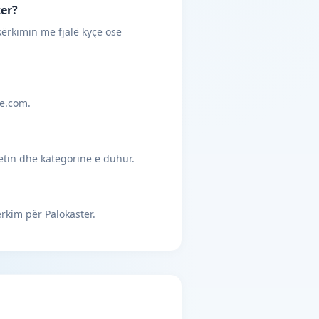
ter?
kërkimin me fjalë kyçe ose
je.com.
etin dhe kategorinë e duhur.
rkim për Palokaster.