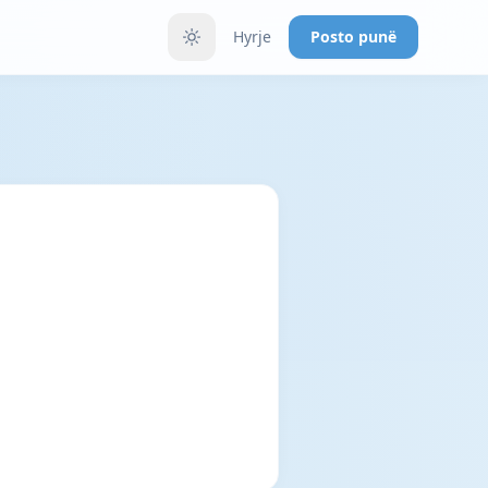
Hyrje
Posto punë