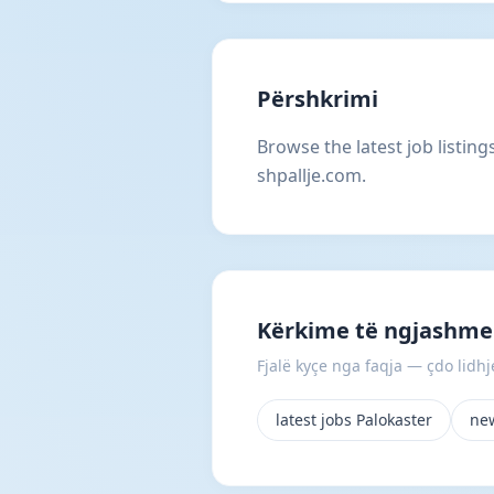
Përshkrimi
Browse the latest job listin
shpallje.com.
Kërkime të ngjashme
Fjalë kyçe nga faqja — çdo lidhje
latest jobs Palokaster
new