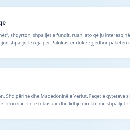
aqe
ët”, shqyrtoni shpalljet e fundit, ruani ato që ju interesojnë
në shpallje të reja për Palokaster duke zgjedhur paketën 
, Shqipërinë dhe Maqedoninë e Veriut. Faqet e qyteteve si
ë informacion të fokusuar dhe lidhje direkte me shpalljet r