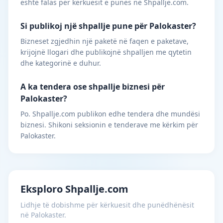
është falas për kërkuesit e punës në Shpallje.com.
Si publikoj një shpallje pune për Palokaster?
Bizneset zgjedhin një paketë në faqen e paketave,
krijojnë llogari dhe publikojnë shpalljen me qytetin
dhe kategorinë e duhur.
A ka tendera ose shpallje biznesi për
Palokaster?
Po. Shpallje.com publikon edhe tendera dhe mundësi
biznesi. Shikoni seksionin e tenderave me kërkim për
Palokaster.
Eksploro Shpallje.com
Lidhje të dobishme për kërkuesit dhe punëdhënësit
në Palokaster.