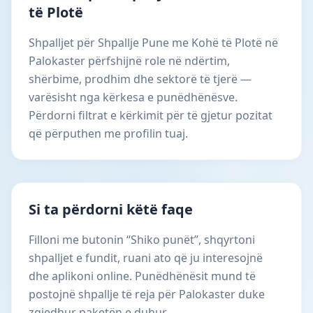
të Plotë
Shpalljet për Shpallje Pune me Kohë të Plotë në
Palokaster përfshijnë role në ndërtim,
shërbime, prodhim dhe sektorë të tjerë —
varësisht nga kërkesa e punëdhënësve.
Përdorni filtrat e kërkimit për të gjetur pozitat
që përputhen me profilin tuaj.
Si ta përdorni këtë faqe
Filloni me butonin “Shiko punët”, shqyrtoni
shpalljet e fundit, ruani ato që ju interesojnë
dhe aplikoni online. Punëdhënësit mund të
postojnë shpallje të reja për Palokaster duke
zgjedhur paketën e duhur.