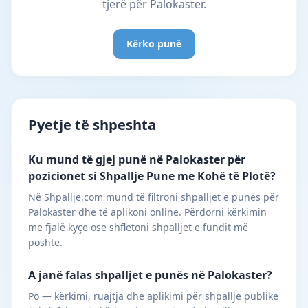
tjerë për Palokaster.
Kërko punë
Pyetje të shpeshta
Ku mund të gjej punë në Palokaster për
pozicionet si Shpallje Pune me Kohë të Plotë?
Në Shpallje.com mund të filtroni shpalljet e punës për
Palokaster dhe të aplikoni online. Përdorni kërkimin
me fjalë kyçe ose shfletoni shpalljet e fundit më
poshtë.
A janë falas shpalljet e punës në Palokaster?
Po — kërkimi, ruajtja dhe aplikimi për shpallje publike