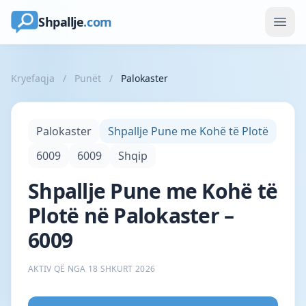
Shpallje
.com
Kryefaqja
/
Punët
/
Palokaster
Palokaster
Shpallje Pune me Kohë të Plotë
6009
6009
Shqip
Shpallje Pune me Kohë të
Plotë në Palokaster –
6009
AKTIV QË NGA 18 SHKURT 2026