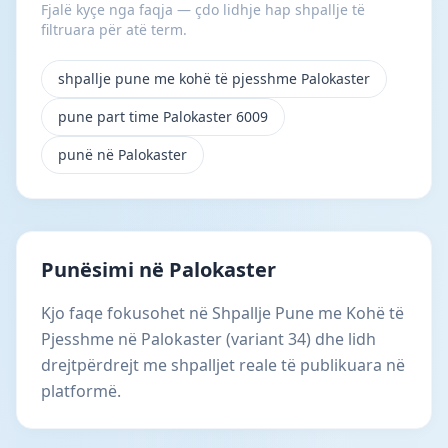
Fjalë kyçe nga faqja — çdo lidhje hap shpallje të
filtruara për atë term.
shpallje pune me kohë të pjesshme Palokaster
pune part time Palokaster 6009
punë në Palokaster
Punësimi në Palokaster
Kjo faqe fokusohet në Shpallje Pune me Kohë të
Pjesshme në Palokaster (variant 34) dhe lidh
drejtpërdrejt me shpalljet reale të publikuara në
platformë.