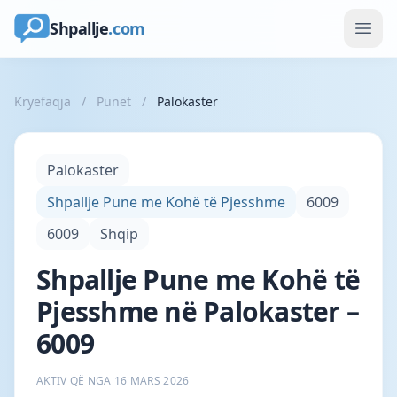
Shpallje
.com
Kryefaqja
/
Punët
/
Palokaster
Palokaster
Shpallje Pune me Kohë të Pjesshme
6009
6009
Shqip
Shpallje Pune me Kohë të
Pjesshme në Palokaster –
6009
AKTIV QË NGA 16 MARS 2026