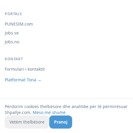
PORTALE
PUNESIM.com
Jobs.se
Jobs.no
KONTAKT
Formulari i kontaktit
Platformat Tona →
Përdorim cookies thelbësore dhe analitike për të përmirësuar
© 2026 Shpallje.com
Shpallje.com.
Mëso më shumë
Privatësia
Kushtet
Cookies
Vetëm thelbësore
Pranoj