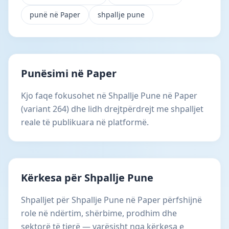
punë në Paper
shpallje pune
Punësimi në Paper
Kjo faqe fokusohet në Shpallje Pune në Paper
(variant 264) dhe lidh drejtpërdrejt me shpalljet
reale të publikuara në platformë.
Kërkesa për Shpallje Pune
Shpalljet për Shpallje Pune në Paper përfshijnë
role në ndërtim, shërbime, prodhim dhe
sektorë të tjerë — varësisht nga kërkesa e