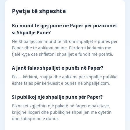
Pyetje të shpeshta
Ku mund të gjej punë në Paper për pozicionet
si Shpallje Pune?
Në Shpallje.com mund të filtroni shpalljet e punës për
Paper dhe të aplikoni online. Përdorni kërkimin me
fjalë kyçe ose shfletoni shpalljet e fundit më poshtë.
A janë falas shpalljet e punës në Paper?
Po — kërkimi, ruajtja dhe aplikimi për shpallje publike
është falas për kërkuesit e punës në Shpallje.com.
Si publikoj një shpallje pune për Paper?
Bizneset zgjedhin një paketë në faqen e paketave,
krijojnë llogari dhe publikojnë shpalljen me qytetin
dhe kategorinë e duhur.