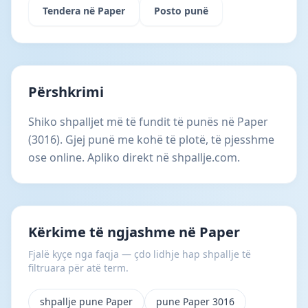
Tendera në Paper
Posto punë
Përshkrimi
Shiko shpalljet më të fundit të punës në Paper
(3016). Gjej punë me kohë të plotë, të pjesshme
ose online. Apliko direkt në shpallje.com.
Kërkime të ngjashme në Paper
Fjalë kyçe nga faqja — çdo lidhje hap shpallje të
filtruara për atë term.
shpallje pune Paper
pune Paper 3016