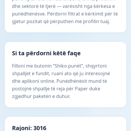
dhe sektorë të tjerë — varësisht nga kërkesa e
punëdhënësve. Përdorni filtrat e kërkimit për të
gjetur pozitat që përputhen me profilin tuaj.
Si ta përdorni këtë faqe
Filloni me butonin “Shiko punët”, shqyrtoni
shpalljet e fundit, ruani ato që ju interesojnë
dhe aplikoni online. Punëdhënësit mund të
postojnë shpallje të reja për Paper duke
zgjedhur paketën e duhur.
Rajoni: 3016