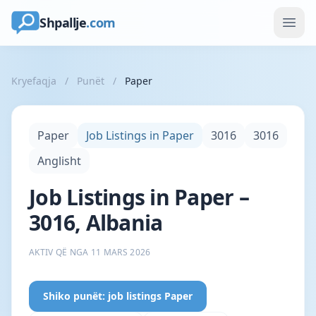
Shpallje
.com
Kryefaqja
/
Punët
/
Paper
Paper
Job Listings in Paper
3016
3016
Anglisht
Job Listings in Paper –
3016, Albania
AKTIV QË NGA 11 MARS 2026
Shiko punët: job listings Paper