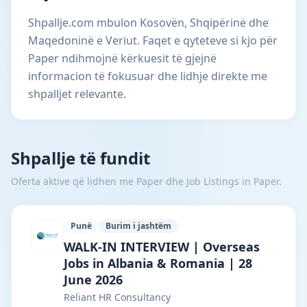
Shpallje.com mbulon Kosovën, Shqipërinë dhe
Maqedoninë e Veriut. Faqet e qyteteve si kjo për
Paper ndihmojnë kërkuesit të gjejnë
informacion të fokusuar dhe lidhje direkte me
shpalljet relevante.
Shpallje të fundit
Oferta aktive që lidhen me Paper dhe Job Listings in Paper.
Punë
Burim i jashtëm
Reliant HR Consultancy · Bajram Curri ·
WALK-IN INTERVIEW | Overseas
Jobs in Albania & Romania | 28
June 2026
Reliant HR Consultancy