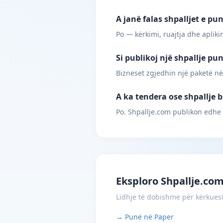
A janë falas shpalljet e pu
Po — kërkimi, ruajtja dhe apliki
Si publikoj një shpallje pu
Bizneset zgjedhin një paketë në
A ka tendera ose shpallje b
Po. Shpallje.com publikon edhe
Eksploro Shpallje.co
Lidhje të dobishme për kërkues
→ Punë në Paper