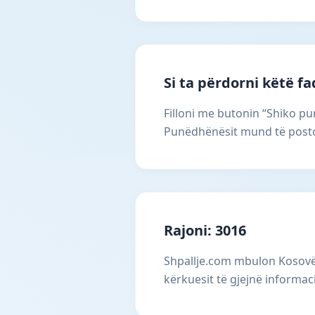
Si ta përdorni këtë f
Filloni me butonin “Shiko pun
Punëdhënësit mund të postoj
Rajoni: 3016
Shpallje.com mbulon Kosovën
kërkuesit të gjejnë informac