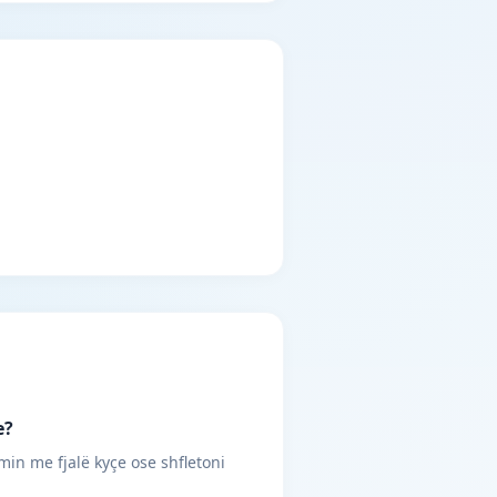
e?
min me fjalë kyçe ose shfletoni