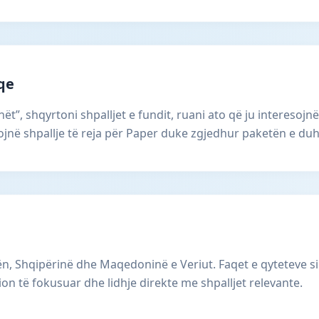
aqe
ët”, shqyrtoni shpalljet e fundit, ruani ato që ju interesojnë
në shpallje të reja për Paper duke zgjedhur paketën e duh
, Shqipërinë dhe Maqedoninë e Veriut. Faqet e qyteteve s
ion të fokusuar dhe lidhje direkte me shpalljet relevante.