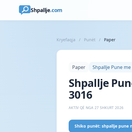
Shpallje
.com
Kryefaqja
/
Punët
/
Paper
Paper
Shpallje Pune me
Shpallje Pu
3016
AKTIV QË NGA 27 SHKURT 2026
Shiko punët: shpallje pune