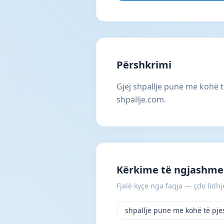
Përshkrimi
Gjej shpallje pune me kohë 
shpallje.com.
Kërkime të ngjashme
Fjalë kyçe nga faqja — çdo lidhje
shpallje pune me kohë të pj