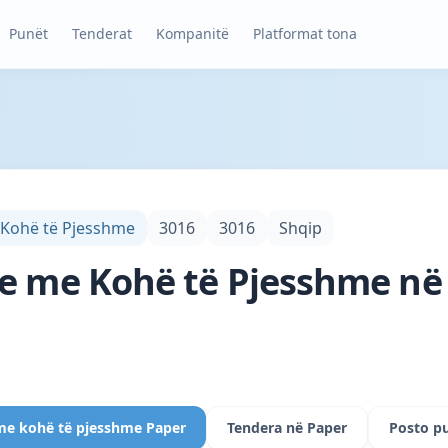
Punët
Tenderat
Kompanitë
Platformat tona
 Kohë të Pjesshme
3016
3016
Shqip
ne me Kohë të Pjesshme në
 me kohë të pjesshme Paper
Tendera në Paper
Posto p