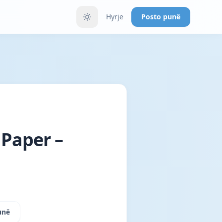
Hyrje
Posto punë
 Paper –
unë