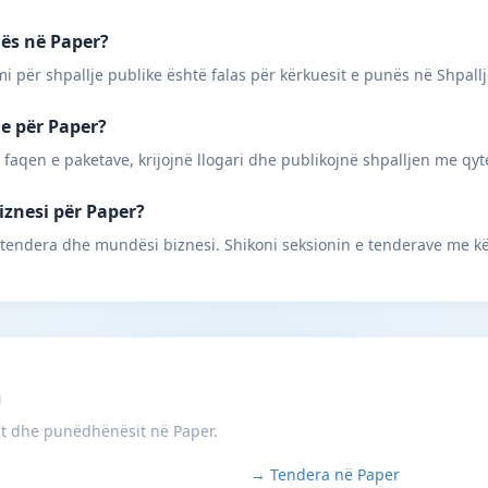
nës në Paper?
mi për shpallje publike është falas për kërkuesit e punës në Shpall
ne për Paper?
 faqen e paketave, krijojnë llogari dhe publikojnë shpalljen me qyt
iznesi për Paper?
 tendera dhe mundësi biznesi. Shikoni seksionin e tenderave me kë
m
it dhe punëdhënësit në Paper.
→ Tendera në Paper