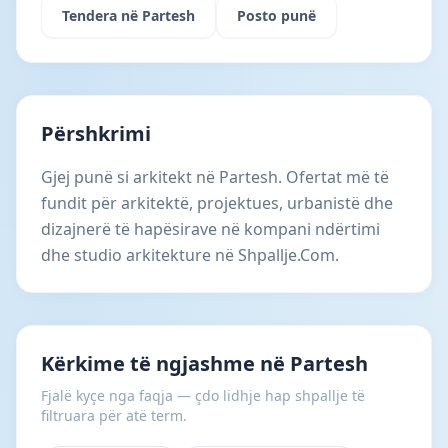
Tendera në Partesh
Posto punë
Përshkrimi
Gjej punë si arkitekt në Partesh. Ofertat më të
fundit për arkitektë, projektues, urbanistë dhe
dizajnerë të hapësirave në kompani ndërtimi
dhe studio arkitekture në Shpallje.Com.
Kërkime të ngjashme në Partesh
Fjalë kyçe nga faqja — çdo lidhje hap shpallje të
filtruara për atë term.