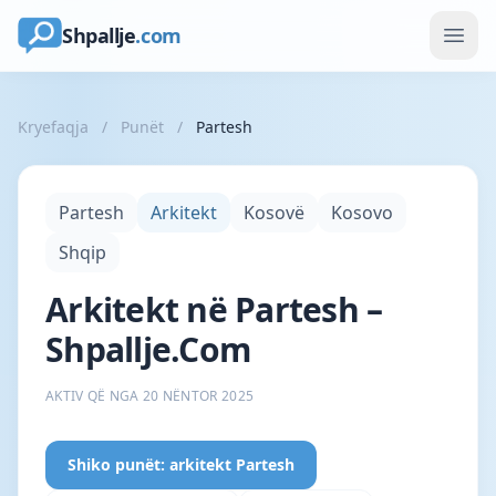
Shpallje
.com
Kryefaqja
/
Punët
/
Partesh
Partesh
Arkitekt
Kosovë
Kosovo
Shqip
Arkitekt në Partesh –
Shpallje.Com
AKTIV QË NGA 20 NËNTOR 2025
Shiko punët: arkitekt Partesh