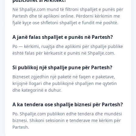
pozicionet si Arkitekt?
Në Shpallje.com mund të filtroni shpalljet e punës për
Partesh dhe të aplikoni online. Përdorni kërkimin me
fjalë kyçe ose shfletoni shpalljet e fundit më poshtë.
A janë falas shpalljet e punës në Partesh?
Po — kërkimi, ruajtja dhe aplikimi për shpallje publike
është falas për kërkuesit e punës në Shpallje.com.
Si publikoj një shpallje pune për Partesh?
Bizneset zgjedhin një paketë në faqen e paketave,
krijojnë llogari dhe publikojnë shpalljen me qytetin
dhe kategorinë e duhur.
A ka tendera ose shpallje biznesi për Partesh?
Po. Shpallje.com publikon edhe tendera dhe mundësi
biznesi. Shikoni seksionin e tenderave me kërkim për
Partesh.