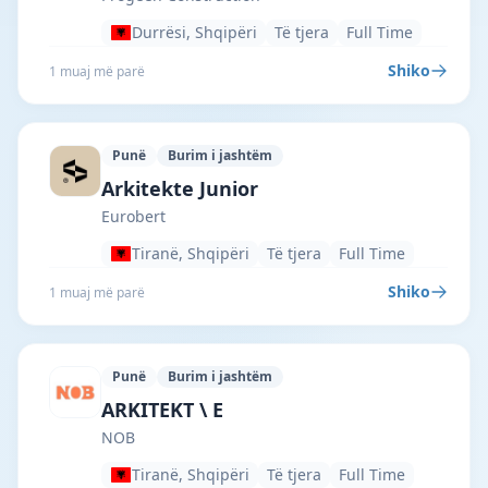
Durrësi, Shqipëri
Të tjera
Full Time
Shiko
1 muaj më parë
Punë
Burim i jashtëm
Eurobert · Tiranë · #6608 —
Arkitekte Junior
Eurobert
Tiranë, Shqipëri
Të tjera
Full Time
Shiko
1 muaj më parë
Punë
Burim i jashtëm
NOB · Tiranë · #6605 —
ARKITEKT \ E
NOB
Tiranë, Shqipëri
Të tjera
Full Time