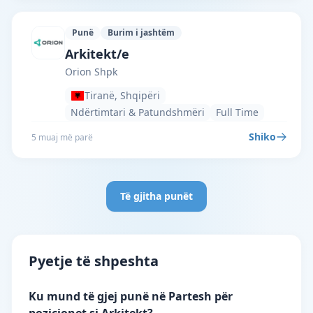
Punë
Burim i jashtëm
Orion Shpk · Tiranë · #3484 —
Arkitekt/e
Orion Shpk
Tiranë, Shqipëri
Ndërtimtari & Patundshmëri
Full Time
Shiko
5 muaj më parë
Të gjitha punët
Pyetje të shpeshta
Ku mund të gjej punë në Partesh për