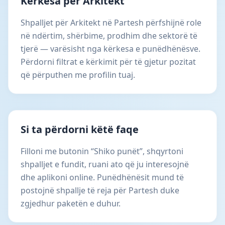
Kërkesa për Arkitekt
Shpalljet për Arkitekt në Partesh përfshijnë role
në ndërtim, shërbime, prodhim dhe sektorë të
tjerë — varësisht nga kërkesa e punëdhënësve.
Përdorni filtrat e kërkimit për të gjetur pozitat
që përputhen me profilin tuaj.
Si ta përdorni këtë faqe
Filloni me butonin “Shiko punët”, shqyrtoni
shpalljet e fundit, ruani ato që ju interesojnë
dhe aplikoni online. Punëdhënësit mund të
postojnë shpallje të reja për Partesh duke
zgjedhur paketën e duhur.