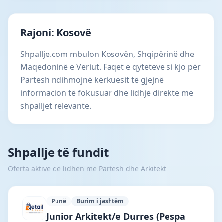
Rajoni: Kosovë
Shpallje.com mbulon Kosovën, Shqipërinë dhe
Maqedoninë e Veriut. Faqet e qyteteve si kjo për
Partesh ndihmojnë kërkuesit të gjejnë
informacion të fokusuar dhe lidhje direkte me
shpalljet relevante.
Shpallje të fundit
Oferta aktive që lidhen me Partesh dhe Arkitekt.
Punë
Burim i jashtëm
Retail Albania · Tiranë · #8088 —
Junior Arkitekt/e Durres (Pespa