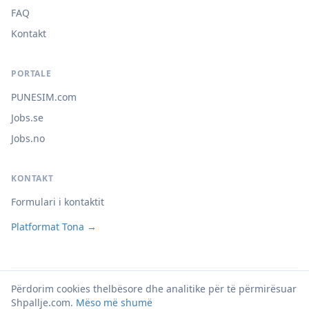
FAQ
Kontakt
PORTALE
PUNESIM.com
Jobs.se
Jobs.no
KONTAKT
Formulari i kontaktit
Platformat Tona →
Përdorim cookies thelbësore dhe analitike për të përmirësuar
© 2026 Shpallje.com
Shpallje.com.
Mëso më shumë
Privatësia
Kushtet
Cookies