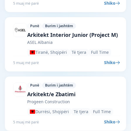
Shiko
5 muaj më parë
Punë
Burim i jashtëm
ASEL Albania · Tiranë · #4653 —
Arkitekt Interior Junior (Project M)
ASEL Albania
Tiranë, Shqipëri
Të tjera
Full Time
Shiko
5 muaj më parë
Punë
Burim i jashtëm
Progeen Construction · Durrësi · #4503
Arkitekt/e Zbatimi
Progeen Construction
Durrësi, Shqipëri
Të tjera
Full Time
Shiko
5 muaj më parë