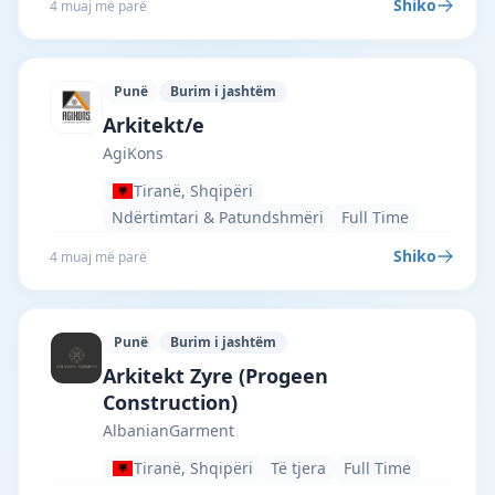
Shiko
4 muaj më parë
Punë
Burim i jashtëm
AgiKons · Tiranë · #4734 —
Arkitekt/e
AgiKons
Tiranë, Shqipëri
Ndërtimtari & Patundshmëri
Full Time
Shiko
4 muaj më parë
Punë
Burim i jashtëm
AlbanianGarment · Tiranë · #4712 —
Arkitekt Zyre (Progeen
Construction)
AlbanianGarment
Tiranë, Shqipëri
Të tjera
Full Time