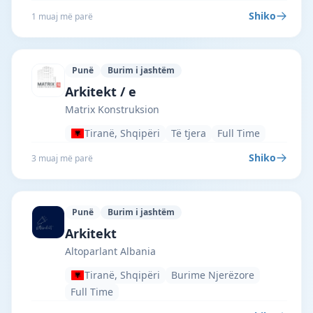
Shiko
1 muaj më parë
Punë
Burim i jashtëm
Matrix Konstruksion · Tiranë · #5739 —
Arkitekt / e
Matrix Konstruksion
Tiranë, Shqipëri
Të tjera
Full Time
Shiko
3 muaj më parë
Punë
Burim i jashtëm
Altoparlant Albania · Tiranë · #5107 —
Arkitekt
Altoparlant Albania
Tiranë, Shqipëri
Burime Njerëzore
Full Time