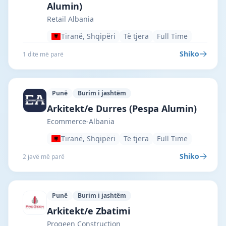
Alumin)
Retail Albania
Tiranë, Shqipëri
Të tjera
Full Time
Shiko
1 ditë më parë
Punë
Burim i jashtëm
Ecommerce-Albania · Tiranë · #7624 —
Arkitekt/e Durres (Pespa Alumin)
Ecommerce-Albania
Tiranë, Shqipëri
Të tjera
Full Time
Shiko
2 javë më parë
Punë
Burim i jashtëm
Progeen Construction · Durrësi · #6736
Arkitekt/e Zbatimi
Progeen Construction