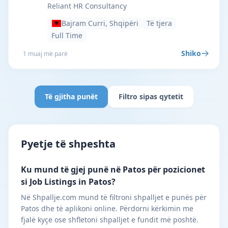
Reliant HR Consultancy
Bajram Curri, Shqipëri
Të tjera
Full Time
Shiko
1 muaj më parë
Të gjitha punët
Filtro sipas qytetit
Pyetje të shpeshta
Ku mund të gjej punë në Patos për pozicionet
si Job Listings in Patos?
Në Shpallje.com mund të filtroni shpalljet e punës për
Patos dhe të aplikoni online. Përdorni kërkimin me
fjalë kyçe ose shfletoni shpalljet e fundit më poshtë.