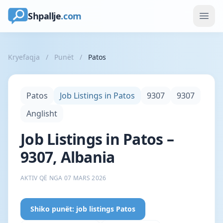
Shpallje
.com
Kryefaqja
/
Punët
/
Patos
Patos
Job Listings in Patos
9307
9307
Anglisht
Job Listings in Patos –
9307, Albania
AKTIV QË NGA 07 MARS 2026
Shiko punët: job listings Patos