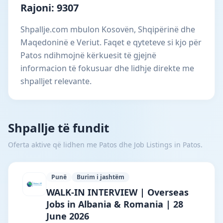
Rajoni: 9307
Shpallje.com mbulon Kosovën, Shqipërinë dhe
Maqedoninë e Veriut. Faqet e qyteteve si kjo për
Patos ndihmojnë kërkuesit të gjejnë
informacion të fokusuar dhe lidhje direkte me
shpalljet relevante.
Shpallje të fundit
Oferta aktive që lidhen me Patos dhe Job Listings in Patos.
Punë
Burim i jashtëm
Reliant HR Consultancy · Bajram Curri ·
WALK-IN INTERVIEW | Overseas
Jobs in Albania & Romania | 28
June 2026