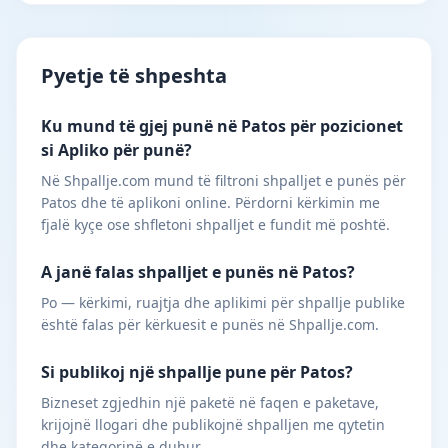
Pyetje të shpeshta
Ku mund të gjej punë në Patos për pozicionet
si Apliko për punë?
Në Shpallje.com mund të filtroni shpalljet e punës për
Patos dhe të aplikoni online. Përdorni kërkimin me
fjalë kyçe ose shfletoni shpalljet e fundit më poshtë.
A janë falas shpalljet e punës në Patos?
Po — kërkimi, ruajtja dhe aplikimi për shpallje publike
është falas për kërkuesit e punës në Shpallje.com.
Si publikoj një shpallje pune për Patos?
Bizneset zgjedhin një paketë në faqen e paketave,
krijojnë llogari dhe publikojnë shpalljen me qytetin
dhe kategorinë e duhur.