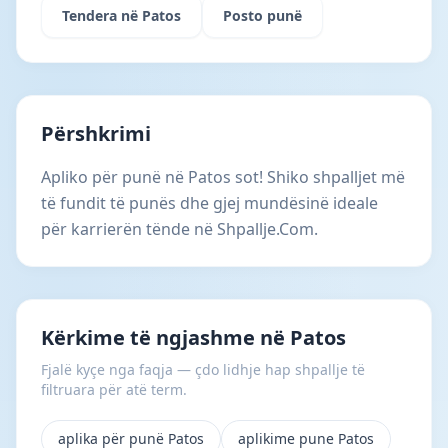
Tendera në Patos
Posto punë
Përshkrimi
Apliko për punë në Patos sot! Shiko shpalljet më
të fundit të punës dhe gjej mundësinë ideale
për karrierën tënde në Shpallje.Com.
Kërkime të ngjashme në Patos
Fjalë kyçe nga faqja — çdo lidhje hap shpallje të
filtruara për atë term.
aplika për punë Patos
aplikime pune Patos