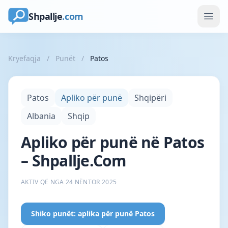
Shpallje
.com
Kryefaqja
/
Punët
/
Patos
Patos
Apliko për punë
Shqipëri
Albania
Shqip
Apliko për punë në Patos
– Shpallje.Com
AKTIV QË NGA 24 NËNTOR 2025
Shiko punët: aplika për punë Patos