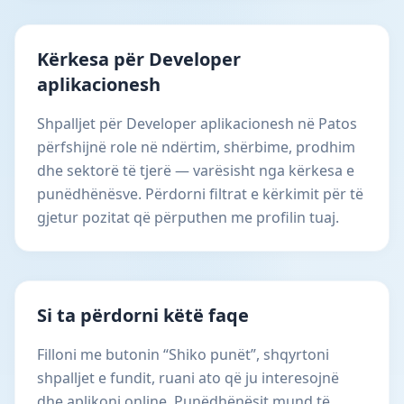
Kërkesa për Developer
aplikacionesh
Shpalljet për Developer aplikacionesh në Patos
përfshijnë role në ndërtim, shërbime, prodhim
dhe sektorë të tjerë — varësisht nga kërkesa e
punëdhënësve. Përdorni filtrat e kërkimit për të
gjetur pozitat që përputhen me profilin tuaj.
Si ta përdorni këtë faqe
Filloni me butonin “Shiko punët”, shqyrtoni
shpalljet e fundit, ruani ato që ju interesojnë
dhe aplikoni online. Punëdhënësit mund të