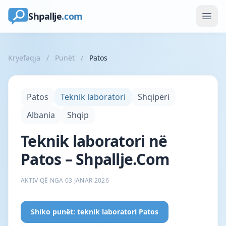
Shpallje
.com
Kryefaqja
/
Punët
/
Patos
Patos
Teknik laboratori
Shqipëri
Albania
Shqip
Teknik laboratori në
Patos – Shpallje.Com
AKTIV QË NGA 03 JANAR 2026
Shiko punët: teknik laboratori Patos