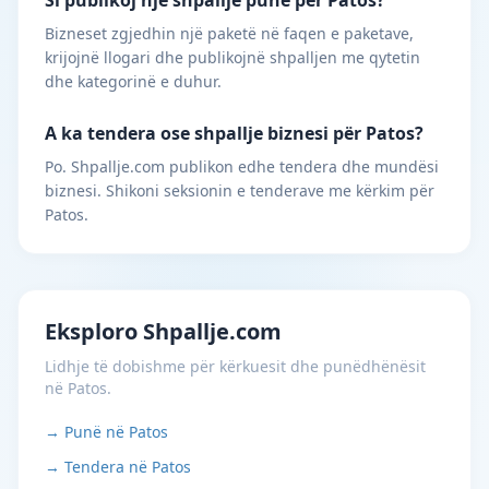
Si publikoj një shpallje pune për Patos?
Bizneset zgjedhin një paketë në faqen e paketave,
krijojnë llogari dhe publikojnë shpalljen me qytetin
dhe kategorinë e duhur.
A ka tendera ose shpallje biznesi për Patos?
Po. Shpallje.com publikon edhe tendera dhe mundësi
biznesi. Shikoni seksionin e tenderave me kërkim për
Patos.
Eksploro Shpallje.com
Lidhje të dobishme për kërkuesit dhe punëdhënësit
në Patos.
→ Punë në Patos
→ Tendera në Patos