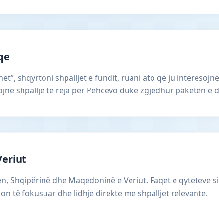
aqe
ët”, shqyrtoni shpalljet e fundit, ruani ato që ju interesojnë
në shpallje të reja për Pehcevo duke zgjedhur paketën e d
Veriut
, Shqipërinë dhe Maqedoninë e Veriut. Faqet e qyteteve s
ion të fokusuar dhe lidhje direkte me shpalljet relevante.