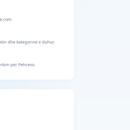
je.com.
etin dhe kategorinë e duhur.
ërkim për Pehcevo.