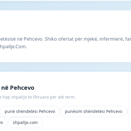
etësisë në Pehcevo. Shiko ofertat për mjekë, infermierë, fa
hpallje.Com.
 në Pehcevo
 hap shpallje të filtruara për atë term.
punë shëndetësi Pehcevo
punësim shëndetësi Pehcevo
vo
shpallje.com