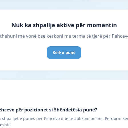
Nuk ka shpallje aktive për momentin
thehuni më vonë ose kërkoni me terma të tjerë për Pehcev
Kërko punë
ehcevo për pozicionet si Shëndetësia punë?
i shpalljet e punës për Pehcevo dhe të aplikoni online. Përdorni kë
poshtë.