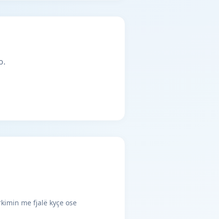
o.
rkimin me fjalë kyçe ose