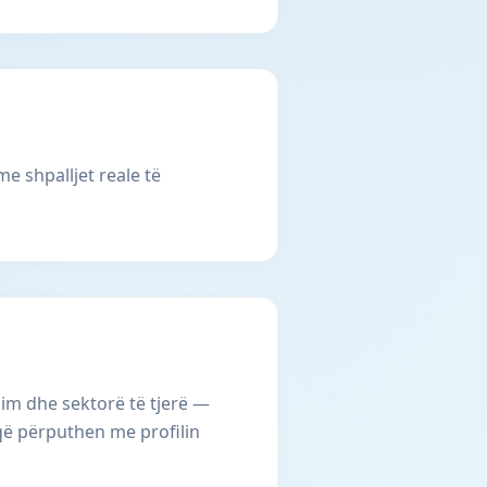
e shpalljet reale të
im dhe sektorë të tjerë —
 që përputhen me profilin