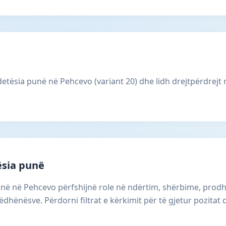
tësia punë në Pehcevo (variant 20) dhe lidh drejtpërdrejt m
ësia punë
unë në Pehcevo përfshijnë role në ndërtim, shërbime, prodh
dhënësve. Përdorni filtrat e kërkimit për të gjetur pozitat