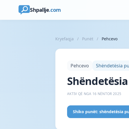
Shpallje
.com
Kryefaqja
/
Punët
/
Pehcevo
Pehcevo
Shëndetësia p
Shëndetësia
AKTIV QË NGA 16 NËNTOR 2025
Shiko punët: shëndetësia p