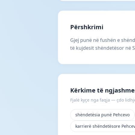
Përshkrimi
Gjej punë në fushën e shënd
të kujdesit shëndetësor në S
Kërkime të ngjashme
Fjalë kyçe nga faqja — çdo lidhje
shëndetësia punë Pehcevo
karrierë shëndetësore Pehce