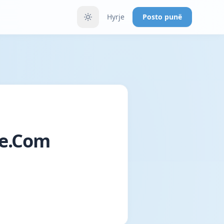
Hyrje
Posto punë
je.Com