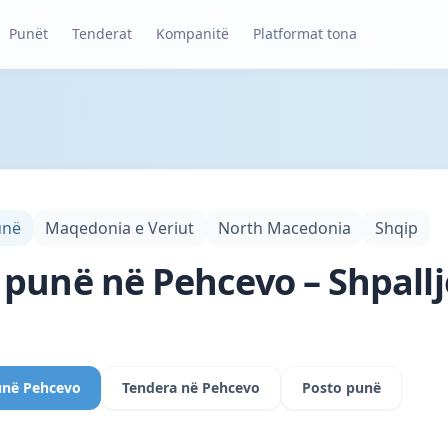
Punët
Tenderat
Kompanitë
Platformat tona
unë
Maqedonia e Veriut
North Macedonia
Shqip
 punë në Pehcevo – Shpall
unë Pehcevo
Tendera në Pehcevo
Posto punë