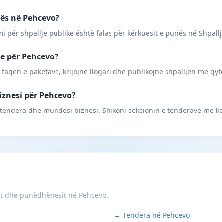
unës në Pehcevo?
mi për shpallje publike është falas për kërkuesit e punës në Shpall
ne për Pehcevo?
 faqen e paketave, krijojnë llogari dhe publikojnë shpalljen me qyt
biznesi për Pehcevo?
 tendera dhe mundësi biznesi. Shikoni seksionin e tenderave me k
m
it dhe punëdhënësit në Pehcevo.
→ Tendera në Pehcevo