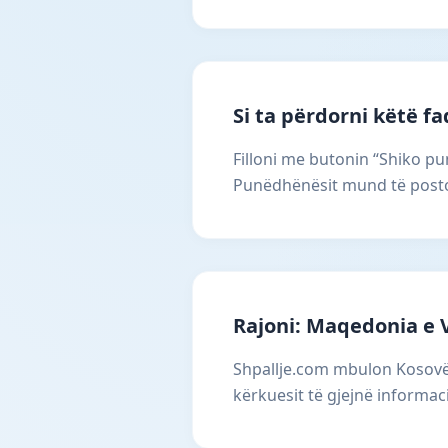
Si ta përdorni këtë f
Filloni me butonin “Shiko pun
Punëdhënësit mund të postoj
Rajoni: Maqedonia e 
Shpallje.com mbulon Kosovën
kërkuesit të gjejnë informac