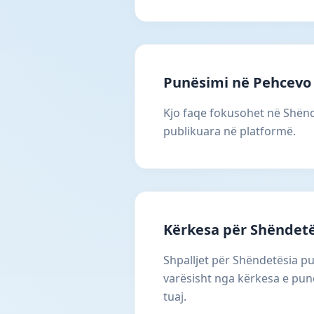
Punësimi në Pehcevo
Kjo faqe fokusohet në Shënde
publikuara në platformë.
Kërkesa për Shëndet
Shpalljet për Shëndetësia p
varësisht nga kërkesa e punë
tuaj.