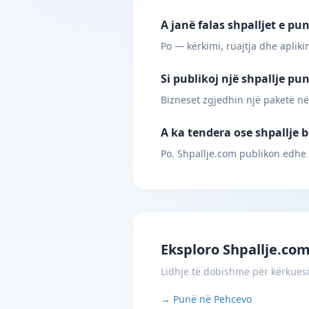
A janë falas shpalljet e p
Po — kërkimi, ruajtja dhe apliki
Si publikoj një shpallje pu
Bizneset zgjedhin një paketë në
A ka tendera ose shpallje 
Po. Shpallje.com publikon edhe
Eksploro Shpallje.co
Lidhje të dobishme për kërkues
→ Punë në Pehcevo