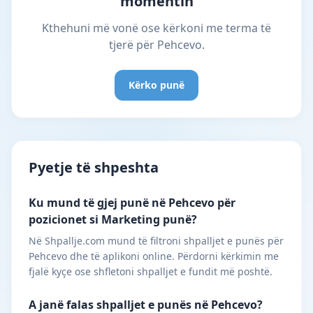
momentin
Kthehuni më vonë ose kërkoni me terma të
tjerë për Pehcevo.
Kërko punë
Pyetje të shpeshta
Ku mund të gjej punë në Pehcevo për
pozicionet si Marketing punë?
Në Shpallje.com mund të filtroni shpalljet e punës për
Pehcevo dhe të aplikoni online. Përdorni kërkimin me
fjalë kyçe ose shfletoni shpalljet e fundit më poshtë.
A janë falas shpalljet e punës në Pehcevo?