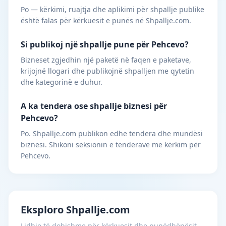
Po — kërkimi, ruajtja dhe aplikimi për shpallje publike
është falas për kërkuesit e punës në Shpallje.com.
Si publikoj një shpallje pune për Pehcevo?
Bizneset zgjedhin një paketë në faqen e paketave,
krijojnë llogari dhe publikojnë shpalljen me qytetin
dhe kategorinë e duhur.
A ka tendera ose shpallje biznesi për
Pehcevo?
Po. Shpallje.com publikon edhe tendera dhe mundësi
biznesi. Shikoni seksionin e tenderave me kërkim për
Pehcevo.
Eksploro Shpallje.com
Lidhje të dobishme për kërkuesit dhe punëdhënësit