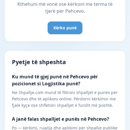
Kthehuni më vonë ose kërkoni me terma të
tjerë për Pehcevo.
Kërko punë
Pyetje të shpeshta
Ku mund të gjej punë në Pehcevo për
pozicionet si Logjistika punë?
Në Shpallje.com mund të filtroni shpalljet e punës për
Pehcevo dhe të aplikoni online. Përdorni kërkimin me
fjalë kyçe ose shfletoni shpalljet e fundit më poshtë.
A janë falas shpalljet e punës në Pehcevo?
Po — kërkimi, ruajtja dhe aplikimi për shpallje publike