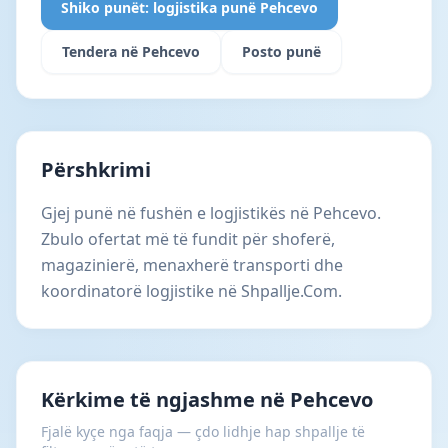
Shiko punët: logjistika punë Pehcevo
Tendera në Pehcevo
Posto punë
Përshkrimi
Gjej punë në fushën e logjistikës në Pehcevo.
Zbulo ofertat më të fundit për shoferë,
magazinierë, menaxherë transporti dhe
koordinatorë logjistike në Shpallje.Com.
Kërkime të ngjashme në Pehcevo
Fjalë kyçe nga faqja — çdo lidhje hap shpallje të