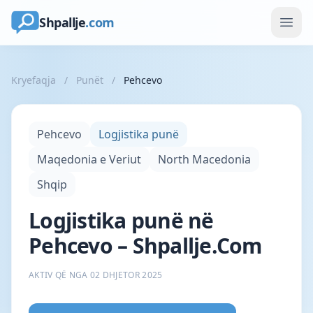
Shpallje
.com
Kryefaqja
/
Punët
/
Pehcevo
Pehcevo
Logjistika punë
Maqedonia e Veriut
North Macedonia
Shqip
Logjistika punë në
Pehcevo – Shpallje.Com
AKTIV QË NGA 02 DHJETOR 2025