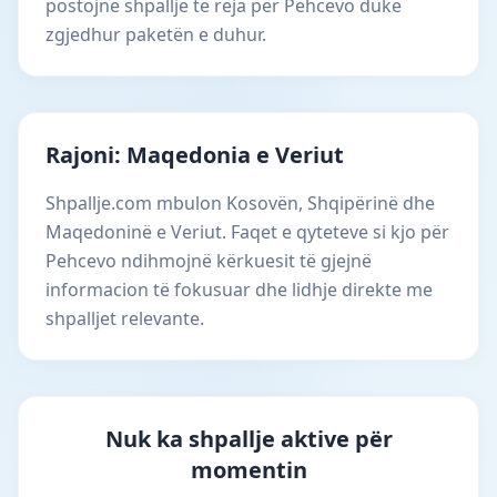
postojnë shpallje të reja për Pehcevo duke
zgjedhur paketën e duhur.
Rajoni: Maqedonia e Veriut
Shpallje.com mbulon Kosovën, Shqipërinë dhe
Maqedoninë e Veriut. Faqet e qyteteve si kjo për
Pehcevo ndihmojnë kërkuesit të gjejnë
informacion të fokusuar dhe lidhje direkte me
shpalljet relevante.
Nuk ka shpallje aktive për
momentin