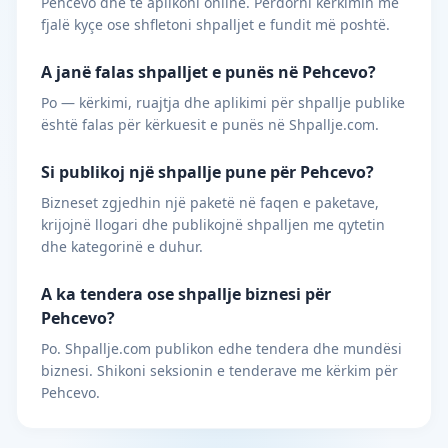
Pehcevo dhe të aplikoni online. Përdorni kërkimin me
fjalë kyçe ose shfletoni shpalljet e fundit më poshtë.
A janë falas shpalljet e punës në Pehcevo?
Po — kërkimi, ruajtja dhe aplikimi për shpallje publike
është falas për kërkuesit e punës në Shpallje.com.
Si publikoj një shpallje pune për Pehcevo?
Bizneset zgjedhin një paketë në faqen e paketave,
krijojnë llogari dhe publikojnë shpalljen me qytetin
dhe kategorinë e duhur.
A ka tendera ose shpallje biznesi për
Pehcevo?
Po. Shpallje.com publikon edhe tendera dhe mundësi
biznesi. Shikoni seksionin e tenderave me kërkim për
Pehcevo.