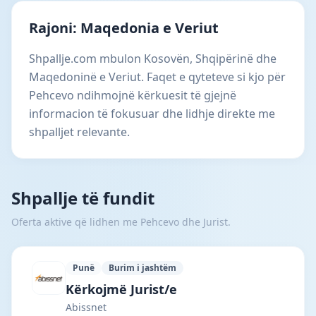
Rajoni: Maqedonia e Veriut
Shpallje.com mbulon Kosovën, Shqipërinë dhe
Maqedoninë e Veriut. Faqet e qyteteve si kjo për
Pehcevo ndihmojnë kërkuesit të gjejnë
informacion të fokusuar dhe lidhje direkte me
shpalljet relevante.
Shpallje të fundit
Oferta aktive që lidhen me Pehcevo dhe Jurist.
Punë
Burim i jashtëm
Abissnet · Tiranë · #7994 —
Kërkojmë Jurist/e
Abissnet