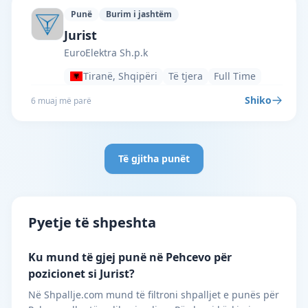
Punë
Burim i jashtëm
EuroElektra Sh.p.k · Tiranë · #2479 —
Jurist
EuroElektra Sh.p.k
Tiranë, Shqipëri
Të tjera
Full Time
Shiko
6 muaj më parë
Të gjitha punët
Pyetje të shpeshta
Ku mund të gjej punë në Pehcevo për
pozicionet si Jurist?
Në Shpallje.com mund të filtroni shpalljet e punës për