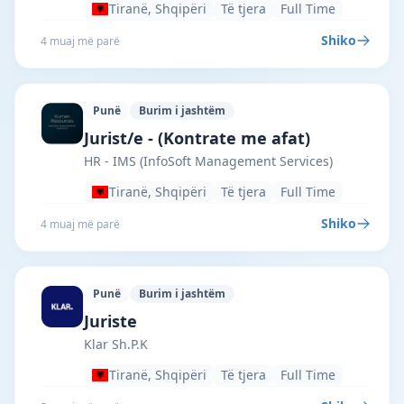
Tiranë, Shqipëri
Të tjera
Full Time
Shiko
4 muaj më parë
Punë
Burim i jashtëm
HR - IMS (InfoSoft Management Services
Jurist/e - (Kontrate me afat)
HR - IMS (InfoSoft Management Services)
Tiranë, Shqipëri
Të tjera
Full Time
Shiko
4 muaj më parë
Punë
Burim i jashtëm
Klar Sh.P.K · Tiranë · #4472 —
Juriste
Klar Sh.P.K
Tiranë, Shqipëri
Të tjera
Full Time