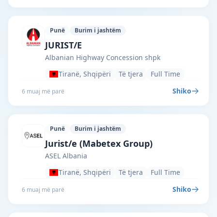
Punë
Burim i jashtëm
Albanian Highway Concession shpk · Tir
JURIST/E
Albanian Highway Concession shpk
Tiranë, Shqipëri
Të tjera
Full Time
Shiko
6 muaj më parë
Punë
Burim i jashtëm
ASEL Albania · Tiranë · #2624 —
Jurist/e (Mabetex Group)
ASEL Albania
Tiranë, Shqipëri
Të tjera
Full Time
Shiko
6 muaj më parë