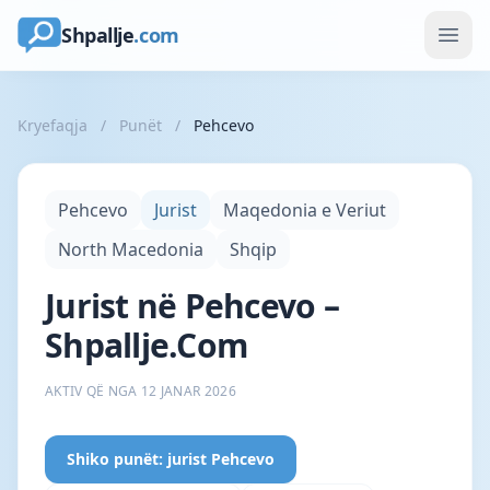
Shpallje
.com
Kryefaqja
/
Punët
/
Pehcevo
Pehcevo
Jurist
Maqedonia e Veriut
North Macedonia
Shqip
Jurist në Pehcevo –
Shpallje.Com
AKTIV QË NGA 12 JANAR 2026
Shiko punët: jurist Pehcevo