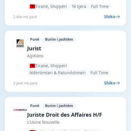
Tiranë, Shqipëri
Të tjera
Full Time
Shiko
2 ditë më parë
Punë
Burim i jashtëm
AgiKons · Tiranë · #7296 —
Jurist
AgiKons
Tiranë, Shqipëri
Ndërtimtari & Patundshmëri
Full Time
Shiko
3 javë më parë
Punë
Burim i jashtëm
L'Usine Nouvelle · Bajram Curri · #6727
Juriste Droit des Affaires H/F
L'Usine Nouvelle