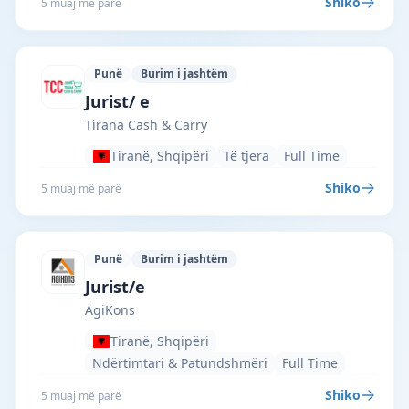
Shiko
5 muaj më parë
Punë
Burim i jashtëm
Tirana Cash & Carry · Tiranë · #4289 —
Jurist/ e
Tirana Cash & Carry
Tiranë, Shqipëri
Të tjera
Full Time
Shiko
5 muaj më parë
Punë
Burim i jashtëm
AgiKons · Tiranë · #4243 —
Jurist/e
AgiKons
Tiranë, Shqipëri
Ndërtimtari & Patundshmëri
Full Time
Shiko
5 muaj më parë