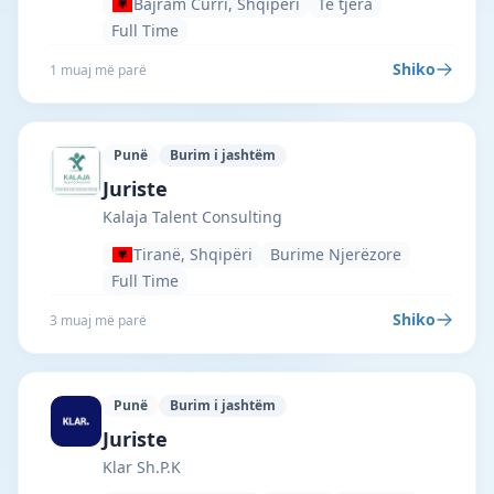
Bajram Curri, Shqipëri
Të tjera
Full Time
Shiko
1 muaj më parë
Punë
Burim i jashtëm
Kalaja Talent Consulting · Tiranë · #568
Juriste
Kalaja Talent Consulting
Tiranë, Shqipëri
Burime Njerëzore
Full Time
Shiko
3 muaj më parë
Punë
Burim i jashtëm
Klar Sh.P.K · Tiranë · #5444 —
Juriste
Klar Sh.P.K