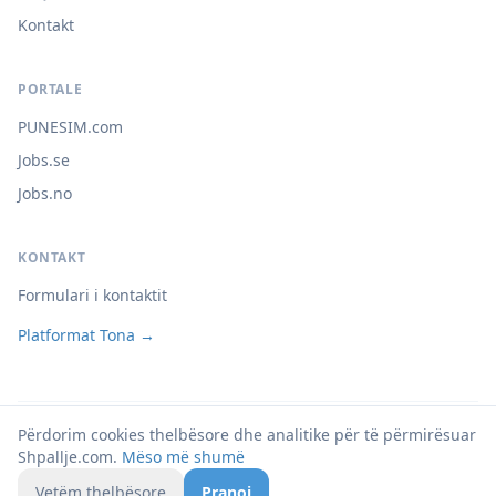
Kontakt
PORTALE
PUNESIM.com
Jobs.se
Jobs.no
KONTAKT
Formulari i kontaktit
Platformat Tona →
Përdorim cookies thelbësore dhe analitike për të përmirësuar
© 2026 Shpallje.com
Shpallje.com.
Mëso më shumë
Privatësia
Kushtet
Cookies
Vetëm thelbësore
Pranoj