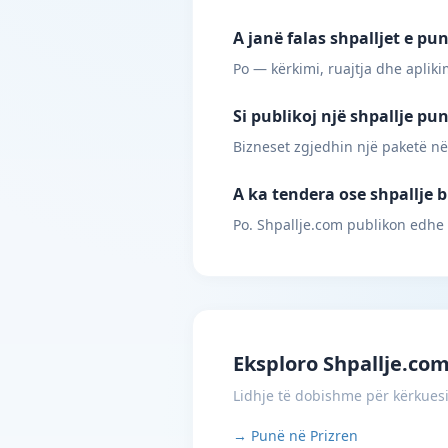
A janë falas shpalljet e pu
Po — kërkimi, ruajtja dhe apliki
Si publikoj një shpallje pu
Bizneset zgjedhin një paketë në
A ka tendera ose shpallje b
Po. Shpallje.com publikon edhe
Eksploro Shpallje.co
Lidhje të dobishme për kërkues
→ Punë në Prizren