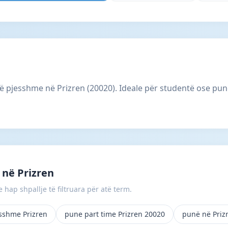
ë pjesshme në Prizren (20020). Ideale për studentë ose punë
në Prizren
 hap shpallje të filtruara për atë term.
esshme Prizren
pune part time Prizren 20020
punë në Priz