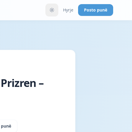
Hyrje
Posto punë
Prizren –
 punë