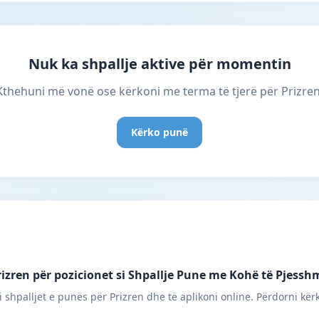
Nuk ka shpallje aktive për momentin
Kthehuni më vonë ose kërkoni me terma të tjerë për Prizren
Kërko punë
izren për pozicionet si Shpallje Pune me Kohë të Pjessh
 shpalljet e punës për Prizren dhe të aplikoni online. Përdorni kërk