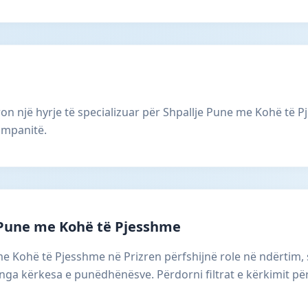
ron një hyrje të specializuar për Shpallje Pune me Kohë të P
ompanitë.
 Pune me Kohë të Pjesshme
 me Kohë të Pjesshme në Prizren përfshijnë role në ndërtim
 nga kërkesa e punëdhënësve. Përdorni filtrat e kërkimit për