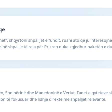
aqe
ët”, shqyrtoni shpalljet e fundit, ruani ato që ju interesojnë
në shpallje të reja për Prizren duke zgjedhur paketën e du
, Shqipërinë dhe Maqedoninë e Veriut. Faqet e qyteteve si
ion të fokusuar dhe lidhje direkte me shpalljet relevante.