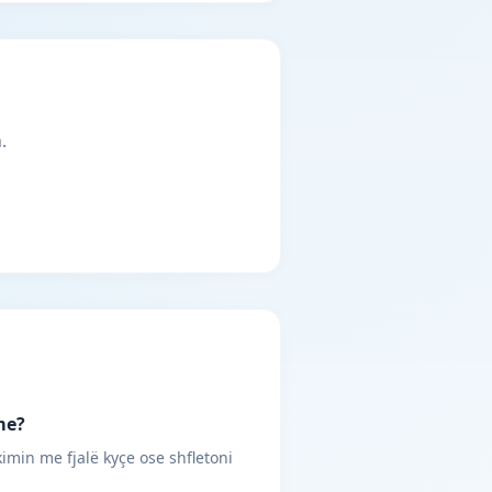
.
me?
imin me fjalë kyçe ose shfletoni