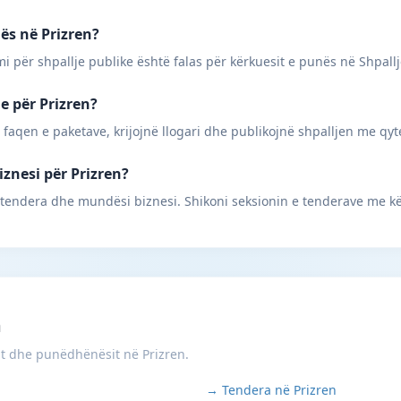
nës në Prizren?
mi për shpallje publike është falas për kërkuesit e punës në Shpall
ne për Prizren?
 faqen e paketave, krijojnë llogari dhe publikojnë shpalljen me qyt
iznesi për Prizren?
 tendera dhe mundësi biznesi. Shikoni seksionin e tenderave me kë
m
it dhe punëdhënësit në Prizren.
→ Tendera në Prizren