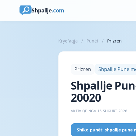
Shpallje
.com
Kryefaqja
/
Punët
/
Prizren
Prizren
Shpallje Pune m
Shpallje Pun
20020
AKTIV QË NGA 15 SHKURT 2026
Shiko punët: shpallje pune 