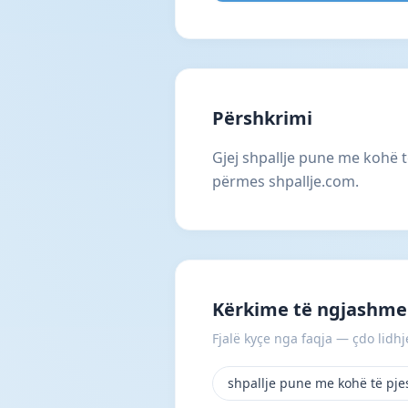
Përshkrimi
Gjej shpallje pune me kohë t
përmes shpallje.com.
Kërkime të ngjashme 
Fjalë kyçe nga faqja — çdo lidhje
shpallje pune me kohë të pj