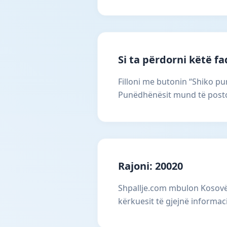
Si ta përdorni këtë f
Filloni me butonin “Shiko pun
Punëdhënësit mund të postoj
Rajoni: 20020
Shpallje.com mbulon Kosovën
kërkuesit të gjejnë informac