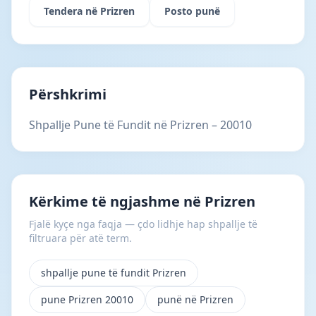
Tendera në Prizren
Posto punë
Përshkrimi
Shpallje Pune të Fundit në Prizren – 20010
Kërkime të ngjashme në Prizren
Fjalë kyçe nga faqja — çdo lidhje hap shpallje të
filtruara për atë term.
shpallje pune të fundit Prizren
pune Prizren 20010
punë në Prizren