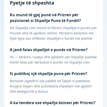
Pyetje të shpeshta
Ku mund të gjej punë në Prizren për
pozicionet si Shpallje Pune të Fundit?
Në Shpallje.com mund të filtroni shpalljet e punës për
Prizren dhe të aplikoni online. Përdorni kërkimin me
fjalë kyçe ose shfletoni shpalljet e fundit më poshtë.
A janë falas shpalljet e punës në Prizren?
Po — kërkimi, ruajtja dhe aplikimi për shpallje publike
është falas për kërkuesit e punës në Shpallje.com.
Si publikoj një shpallje pune për Prizren?
Bizneset zgjedhin një paketë në faqen e paketave,
krijojnë llogari dhe publikojnë shpalljen me qytetin
dhe kategorinë e duhur.
A ka tendera ose shpallje biznesi për Prizren?