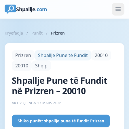
Shpallje
.com
Kryefaqja
/
Punët
/
Prizren
Prizren
Shpallje Pune të Fundit
20010
20010
Shqip
Shpallje Pune të Fundit
në Prizren – 20010
AKTIV QË NGA 13 MARS 2026
Shiko punët: shpallje pune të fundit Prizren