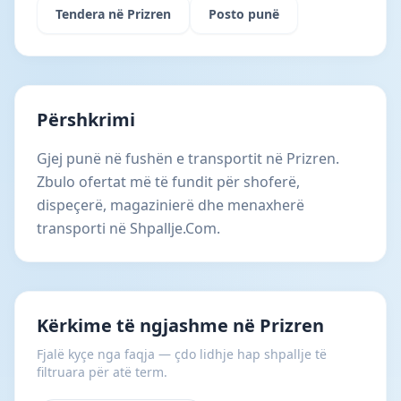
Tendera në Prizren
Posto punë
Përshkrimi
Gjej punë në fushën e transportit në Prizren.
Zbulo ofertat më të fundit për shoferë,
dispeçerë, magazinierë dhe menaxherë
transporti në Shpallje.Com.
Kërkime të ngjashme në Prizren
Fjalë kyçe nga faqja — çdo lidhje hap shpallje të
filtruara për atë term.