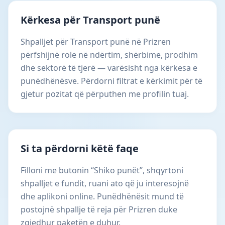
Kërkesa për Transport punë
Shpalljet për Transport punë në Prizren
përfshijnë role në ndërtim, shërbime, prodhim
dhe sektorë të tjerë — varësisht nga kërkesa e
punëdhënësve. Përdorni filtrat e kërkimit për të
gjetur pozitat që përputhen me profilin tuaj.
Si ta përdorni këtë faqe
Filloni me butonin “Shiko punët”, shqyrtoni
shpalljet e fundit, ruani ato që ju interesojnë
dhe aplikoni online. Punëdhënësit mund të
postojnë shpallje të reja për Prizren duke
zgjedhur paketën e duhur.