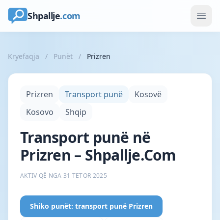
Shpallje
.com
Kryefaqja
/
Punët
/
Prizren
Prizren
Transport punë
Kosovë
Kosovo
Shqip
Transport punë në
Prizren – Shpallje.Com
AKTIV QË NGA 31 TETOR 2025
Shiko punët: transport punë Prizren