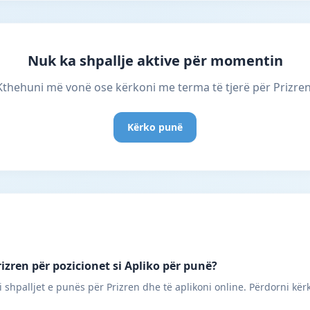
Nuk ka shpallje aktive për momentin
Kthehuni më vonë ose kërkoni me terma të tjerë për Prizren
Kërko punë
izren për pozicionet si Apliko për punë?
 shpalljet e punës për Prizren dhe të aplikoni online. Përdorni kërk