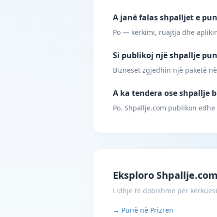
A janë falas shpalljet e pu
Po — kërkimi, ruajtja dhe apliki
Si publikoj një shpallje pu
Bizneset zgjedhin një paketë në
A ka tendera ose shpallje b
Po. Shpallje.com publikon edhe
Eksploro Shpallje.co
Lidhje të dobishme për kërkues
→ Punë në Prizren