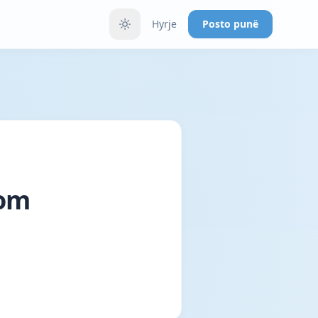
Hyrje
Posto punë
Com