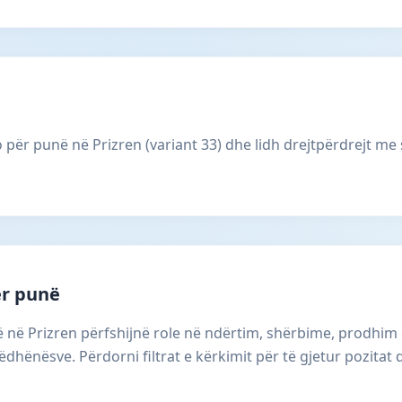
 për punë në Prizren (variant 33) dhe lidh drejtpërdrejt me 
ër punë
ë në Prizren përfshijnë role në ndërtim, shërbime, prodhim
dhënësve. Përdorni filtrat e kërkimit për të gjetur pozitat