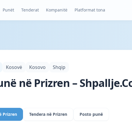
Punët
Tenderat
Kompanitë
Platformat tona
Kosovë
Kosovo
Shqip
unë në Prizren – Shpallje.
ë Prizren
Tendera në Prizren
Posto punë