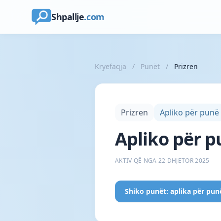
Shpallje
.com
Kryefaqja
/
Punët
/
Prizren
Prizren
Apliko për punë
Apliko për p
AKTIV QË NGA 22 DHJETOR 2025
Shiko punët: aplika për pun