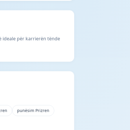
ë ideale për karrierën tënde
zren
punësim Prizren