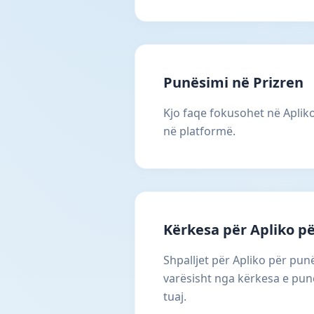
Punësimi në Prizren
Kjo faqe fokusohet në Apliko
në platformë.
Kërkesa për Apliko p
Shpalljet për Apliko për pun
varësisht nga kërkesa e punë
tuaj.