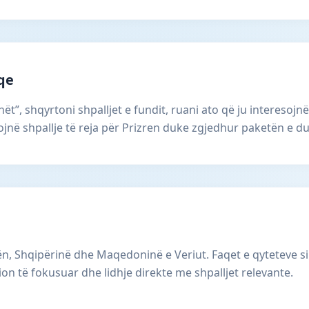
aqe
ët”, shqyrtoni shpalljet e fundit, ruani ato që ju interesojnë
në shpallje të reja për Prizren duke zgjedhur paketën e du
, Shqipërinë dhe Maqedoninë e Veriut. Faqet e qyteteve si
ion të fokusuar dhe lidhje direkte me shpalljet relevante.