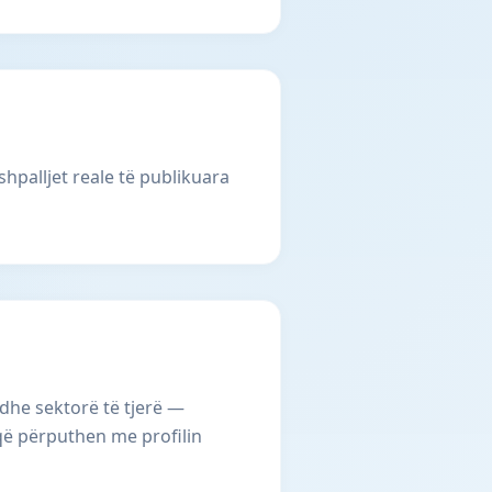
shpalljet reale të publikuara
 dhe sektorë të tjerë —
 që përputhen me profilin