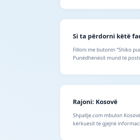
Si ta përdorni këtë f
Filloni me butonin “Shiko pun
Punëdhënësit mund të postoj
Rajoni: Kosovë
Shpallje.com mbulon Kosovën
kërkuesit të gjejnë informac