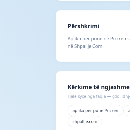
Përshkrimi
Apliko për punë në Prizren s
në Shpallje.Com.
Kërkime të ngjashme 
Fjalë kyçe nga faqja — çdo lidhje
aplika për punë Prizren
shpallje.com