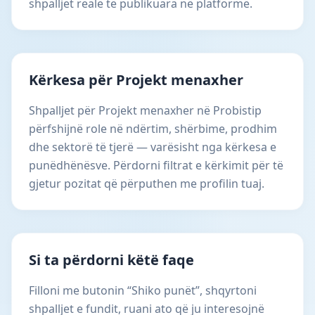
shpalljet reale të publikuara në platformë.
Kërkesa për Projekt menaxher
Shpalljet për Projekt menaxher në Probistip
përfshijnë role në ndërtim, shërbime, prodhim
dhe sektorë të tjerë — varësisht nga kërkesa e
punëdhënësve. Përdorni filtrat e kërkimit për të
gjetur pozitat që përputhen me profilin tuaj.
Si ta përdorni këtë faqe
Filloni me butonin “Shiko punët”, shqyrtoni
shpalljet e fundit, ruani ato që ju interesojnë