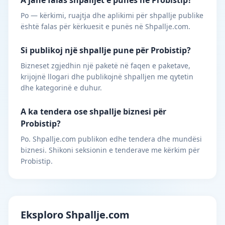
A janë falas shpalljet e punës në Probistip?
Po — kërkimi, ruajtja dhe aplikimi për shpallje publike
është falas për kërkuesit e punës në Shpallje.com.
Si publikoj një shpallje pune për Probistip?
Bizneset zgjedhin një paketë në faqen e paketave,
krijojnë llogari dhe publikojnë shpalljen me qytetin
dhe kategorinë e duhur.
A ka tendera ose shpallje biznesi për
Probistip?
Po. Shpallje.com publikon edhe tendera dhe mundësi
biznesi. Shikoni seksionin e tenderave me kërkim për
Probistip.
Eksploro Shpallje.com