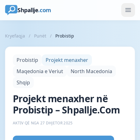
Shpallje
.com
Kryefaqja
/
Punët
/
Probistip
Probistip
Projekt menaxher
Maqedonia e Veriut
North Macedonia
Shqip
Projekt menaxher në
Probistip – Shpallje.Com
AKTIV QË NGA 27 DHJETOR 2025