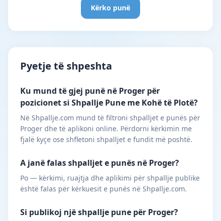
Kërko punë
Pyetje të shpeshta
Ku mund të gjej punë në Proger për
pozicionet si Shpallje Pune me Kohë të Plotë?
Në Shpallje.com mund të filtroni shpalljet e punës për
Proger dhe të aplikoni online. Përdorni kërkimin me
fjalë kyçe ose shfletoni shpalljet e fundit më poshtë.
A janë falas shpalljet e punës në Proger?
Po — kërkimi, ruajtja dhe aplikimi për shpallje publike
është falas për kërkuesit e punës në Shpallje.com.
Si publikoj një shpallje pune për Proger?