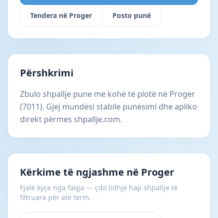
Tendera në Proger
Posto punë
Përshkrimi
Zbulo shpallje pune me kohë të plotë në Proger
(7011). Gjej mundësi stabile punësimi dhe apliko
direkt përmes shpallje.com.
Kërkime të ngjashme në Proger
Fjalë kyçe nga faqja — çdo lidhje hap shpallje të
filtruara për atë term.