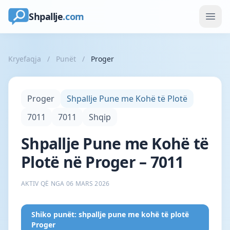
Shpallje
.com
Kryefaqja
/
Punët
/
Proger
Proger
Shpallje Pune me Kohë të Plotë
7011
7011
Shqip
Shpallje Pune me Kohë të
Plotë në Proger – 7011
AKTIV QË NGA 06 MARS 2026
Shiko punët: shpallje pune me kohë të plotë
Proger