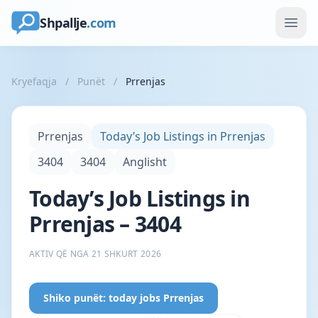
Shpallje
.com
Kryefaqja
/
Punët
/
Prrenjas
Prrenjas
Today’s Job Listings in Prrenjas
3404
3404
Anglisht
Today’s Job Listings in
Prrenjas – 3404
AKTIV QË NGA 21 SHKURT 2026
Shiko punët: today jobs Prrenjas