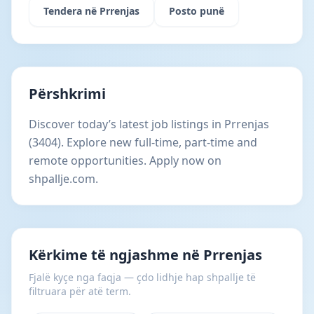
Tendera në Prrenjas
Posto punë
Përshkrimi
Discover today’s latest job listings in Prrenjas
(3404). Explore new full-time, part-time and
remote opportunities. Apply now on
shpallje.com.
Kërkime të ngjashme në Prrenjas
Fjalë kyçe nga faqja — çdo lidhje hap shpallje të
filtruara për atë term.