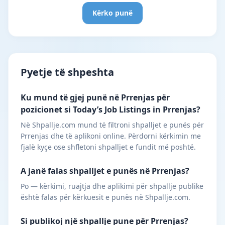
Kërko punë
Pyetje të shpeshta
Ku mund të gjej punë në Prrenjas për
pozicionet si Today’s Job Listings in Prrenjas?
Në Shpallje.com mund të filtroni shpalljet e punës për
Prrenjas dhe të aplikoni online. Përdorni kërkimin me
fjalë kyçe ose shfletoni shpalljet e fundit më poshtë.
A janë falas shpalljet e punës në Prrenjas?
Po — kërkimi, ruajtja dhe aplikimi për shpallje publike
është falas për kërkuesit e punës në Shpallje.com.
Si publikoj një shpallje pune për Prrenjas?