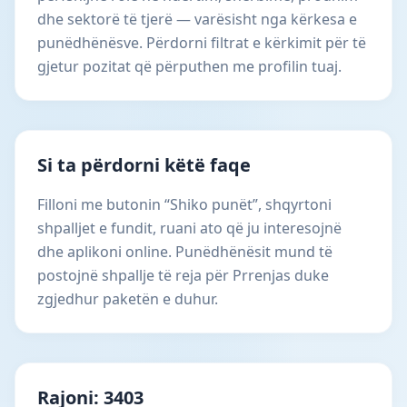
dhe sektorë të tjerë — varësisht nga kërkesa e
punëdhënësve. Përdorni filtrat e kërkimit për të
gjetur pozitat që përputhen me profilin tuaj.
Si ta përdorni këtë faqe
Filloni me butonin “Shiko punët”, shqyrtoni
shpalljet e fundit, ruani ato që ju interesojnë
dhe aplikoni online. Punëdhënësit mund të
postojnë shpallje të reja për Prrenjas duke
zgjedhur paketën e duhur.
Rajoni: 3403