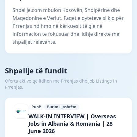
Shpallje.com mbulon Kosovën, Shqipërinë dhe
Maqedoninë e Veriut. Faqet e qyteteve si kjo për
Prrenjas ndihmojnë kërkuesit të gjejnë
informacion të fokusuar dhe lidhje direkte me
shpalljet relevante.
Shpallje të fundit
Oferta aktive që lidhen me Prrenjas dhe Job Listings in
Prrenjas.
Punë
Burim i jashtëm
Reliant HR Consultancy · Bajram Curri ·
WALK-IN INTERVIEW | Overseas
Jobs in Albania & Romania | 28
June 2026