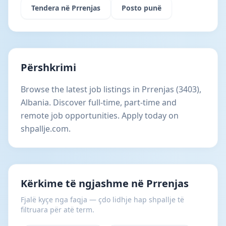
Tendera në Prrenjas
Posto punë
Përshkrimi
Browse the latest job listings in Prrenjas (3403),
Albania. Discover full-time, part-time and
remote job opportunities. Apply today on
shpallje.com.
Kërkime të ngjashme në Prrenjas
Fjalë kyçe nga faqja — çdo lidhje hap shpallje të
filtruara për atë term.