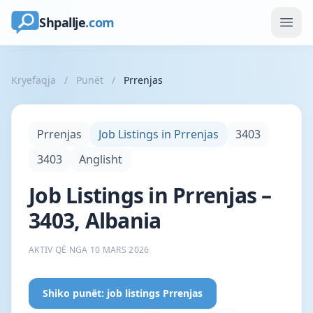
Shpallje
.com
Kryefaqja
/
Punët
/
Prrenjas
Prrenjas
Job Listings in Prrenjas
3403
3403
Anglisht
Job Listings in Prrenjas –
3403, Albania
AKTIV QË NGA 10 MARS 2026
Shiko punët: job listings Prrenjas