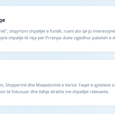
aqe
ët”, shqyrtoni shpalljet e fundit, ruani ato që ju interesojnë
në shpallje të reja për Prrenjas duke zgjedhur paketën e d
, Shqipërinë dhe Maqedoninë e Veriut. Faqet e qyteteve si
ion të fokusuar dhe lidhje direkte me shpalljet relevante.