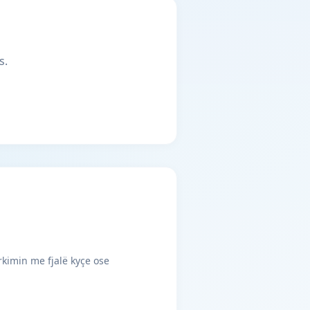
s.
rkimin me fjalë kyçe ose