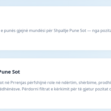
 e punës gjejnë mundësi për Shpallje Pune Sot — nga pozita 
Pune Sot
Sot në Prrenjas përfshijnë role në ndërtim, shërbime, prodh
dhënësve. Përdorni filtrat e kërkimit për të gjetur pozitat