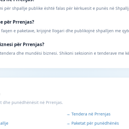
mi për shpallje publike është falas për kërkuesit e punës në Shpall
ne për Prrenjas?
 faqen e paketave, krijojnë llogari dhe publikojnë shpalljen me qyt
iznesi për Prrenjas?
 tendera dhe mundësi biznesi. Shikoni seksionin e tenderave me kë
m
it dhe punëdhënësit në Prrenjas.
→ Tendera në Prrenjas
allje
→ Paketat për punëdhënës