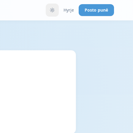
Hyrje
Posto punë