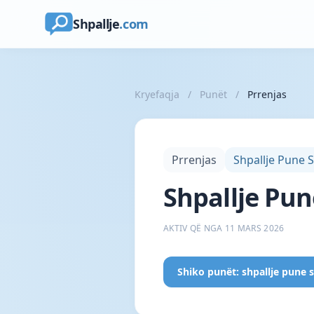
Shpallje
.com
Kryefaqja
/
Punët
/
Prrenjas
Prrenjas
Shpallje Pune 
Shpallje Pun
AKTIV QË NGA 11 MARS 2026
Shiko punët: shpallje pune s