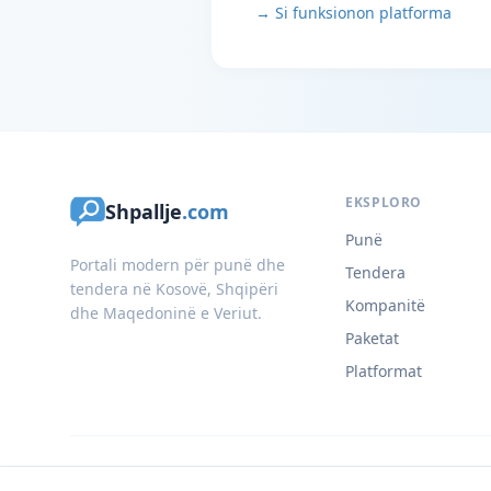
→ Si funksionon platforma
EKSPLORO
Shpallje
.com
Punë
Portali modern për punë dhe
Tendera
tendera në Kosovë, Shqipëri
Kompanitë
dhe Maqedoninë e Veriut.
Paketat
Platformat
© 2026 Shpallje.com