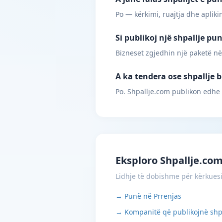
Po — kërkimi, ruajtja dhe apliki
Si publikoj një shpallje pu
Bizneset zgjedhin një paketë në
A ka tendera ose shpallje b
Po. Shpallje.com publikon edhe
Eksploro Shpallje.co
Lidhje të dobishme për kërkues
→ Punë në Prrenjas
→ Kompanitë që publikojnë shp