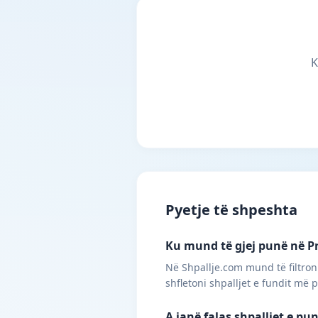
K
Pyetje të shpeshta
Ku mund të gjej punë në Pr
Në Shpallje.com mund të filtroni
shfletoni shpalljet e fundit më 
A janë falas shpalljet e pu