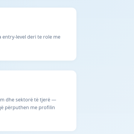
entry-level deri te role me
im dhe sektorë të tjerë —
 që përputhen me profilin