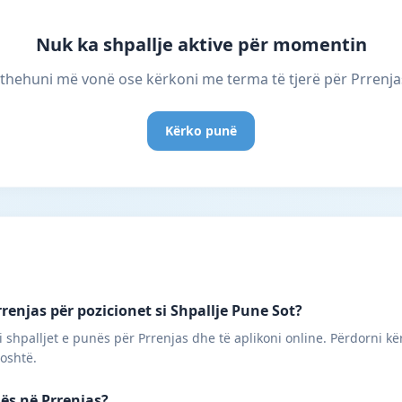
Nuk ka shpallje aktive për momentin
thehuni më vonë ose kërkoni me terma të tjerë për Prrenja
Kërko punë
renjas për pozicionet si Shpallje Pune Sot?
 shpalljet e punës për Prrenjas dhe të aplikoni online. Përdorni kë
poshtë.
nës në Prrenjas?