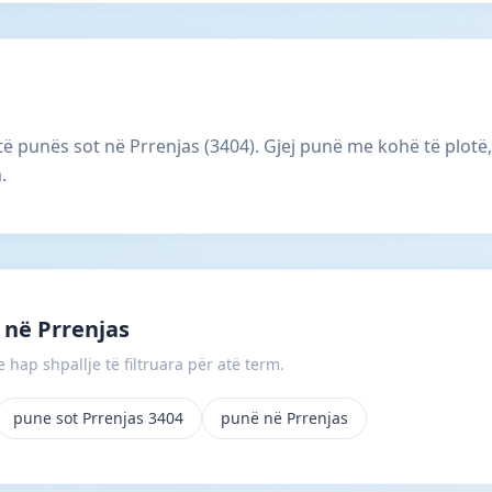
 të punës sot në Prrenjas (3404). Gjej punë me kohë të plot
.
në Prrenjas
 hap shpallje të filtruara për atë term.
pune sot Prrenjas 3404
punë në Prrenjas