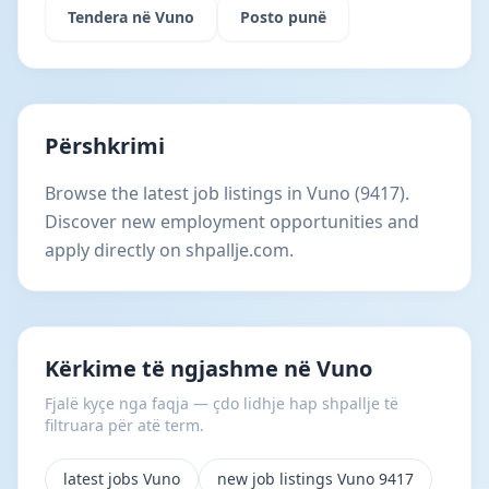
Tendera në Vuno
Posto punë
Përshkrimi
Browse the latest job listings in Vuno (9417).
Discover new employment opportunities and
apply directly on shpallje.com.
Kërkime të ngjashme në Vuno
Fjalë kyçe nga faqja — çdo lidhje hap shpallje të
filtruara për atë term.
latest jobs Vuno
new job listings Vuno 9417