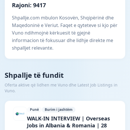
Rajoni: 9417
Shpallje.com mbulon Kosovën, Shqipërinë dhe
Maqedoninë e Veriut. Faqet e qyteteve si kjo për
Vuno ndihmojnë kërkuesit të gjejnë
informacion të fokusuar dhe lidhje direkte me
shpalljet relevante.
Shpallje të fundit
Oferta aktive që lidhen me Vuno dhe Latest Job Listings in
Vuno.
Punë
Burim i jashtëm
Reliant HR Consultancy · Bajram Curri ·
WALK-IN INTERVIEW | Overseas
Jobs in Albania & Romania | 28