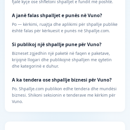
fjalë kyçe ose shfletoni shpalljet e fundit më poshtë.
A janë falas shpalljet e punës në Vuno?
Po — kërkimi, ruajtja dhe aplikimi për shpallje publike
është falas për kërkuesit e punës në Shpallje.com.
Si publikoj një shpallje pune për Vuno?
Bizneset zgjedhin një paketë në faqen e paketave,
krijojnë llogari dhe publikojnë shpalljen me qytetin
dhe kategorinë e duhur.
A ka tendera ose shpallje biznesi për Vuno?
Po. Shpallje.com publikon edhe tendera dhe mundësi
biznesi. Shikoni seksionin e tenderave me kërkim për
Vuno.