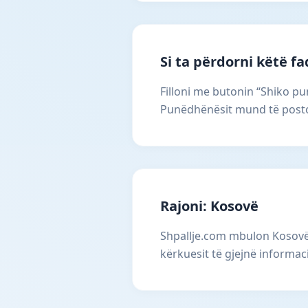
Si ta përdorni këtë f
Filloni me butonin “Shiko pun
Punëdhënësit mund të postoj
Rajoni: Kosovë
Shpallje.com mbulon Kosovën
kërkuesit të gjejnë informac