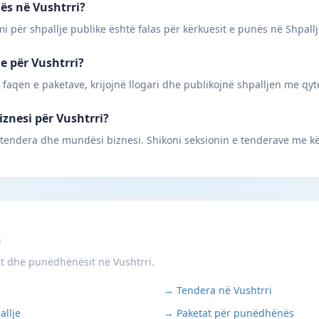
nës në Vushtrri?
mi për shpallje publike është falas për kërkuesit e punës në Shpall
ne për Vushtrri?
 faqen e paketave, krijojnë llogari dhe publikojnë shpalljen me qyt
iznesi për Vushtrri?
 tendera dhe mundësi biznesi. Shikoni seksionin e tenderave me kë
m
it dhe punëdhënësit në Vushtrri.
→ Tendera në Vushtrri
allje
→ Paketat për punëdhënës