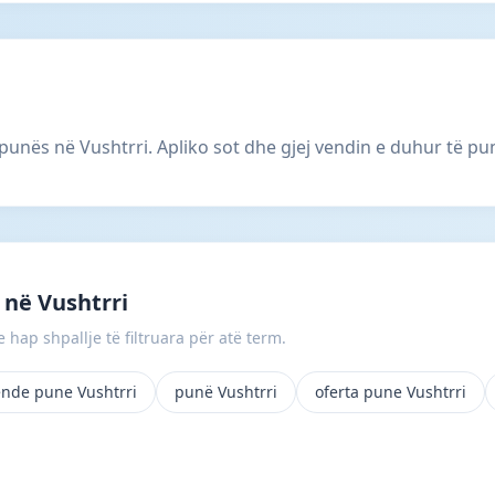
ë punës në Vushtrri. Apliko sot dhe gjej vendin e duhur të p
në Vushtrri
 hap shpallje të filtruara për atë term.
ende pune Vushtrri
punë Vushtrri
oferta pune Vushtrri