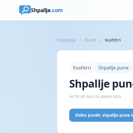
Shpallje
.com
Kryefaqja
/
Punët
/
Vushtrri
Vushtrri
Shpallje pune
Shpallje pun
AKTIV QË NGA 03 JANAR 2026
Shiko punët: shpallje pune 