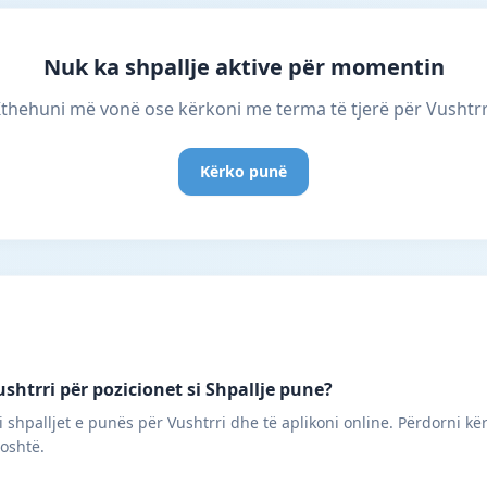
Nuk ka shpallje aktive për momentin
thehuni më vonë ose kërkoni me terma të tjerë për Vushtrr
Kërko punë
shtrri për pozicionet si Shpallje pune?
 shpalljet e punës për Vushtrri dhe të aplikoni online. Përdorni kë
poshtë.