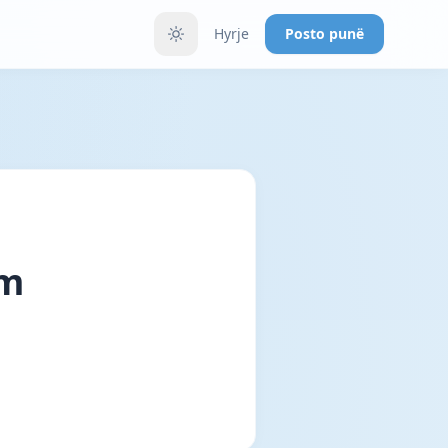
Hyrje
Posto punë
om