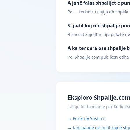
A janë falas shpalljet e pu
Po — kërkimi, ruajtja dhe apliki
Si publikoj një shpallje pu
Bizneset zgjedhin një paketë në
A ka tendera ose shpallje b
Po. Shpallje.com publikon edhe
Eksploro Shpallje.co
Lidhje të dobishme për kërkues
→ Punë në Vushtrri
→ Kompanitë që publikojnë shp