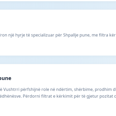
ron një hyrje të specializuar për Shpallje pune, me filtra kër
 pune
në Vushtrri përfshijnë role në ndërtim, shërbime, prodhim d
dhënësve. Përdorni filtrat e kërkimit për të gjetur pozitat