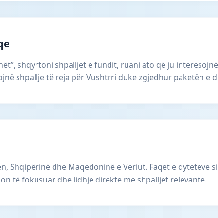
aqe
ët”, shqyrtoni shpalljet e fundit, ruani ato që ju interesojnë
në shpallje të reja për Vushtrri duke zgjedhur paketën e d
, Shqipërinë dhe Maqedoninë e Veriut. Faqet e qyteteve si
ion të fokusuar dhe lidhje direkte me shpalljet relevante.