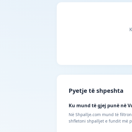
K
Pyetje të shpeshta
Ku mund të gjej punë në Vu
Në Shpallje.com mund të filtroni
shfletoni shpalljet e fundit më 