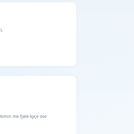
i.
rkimin me fjalë kyçe ose