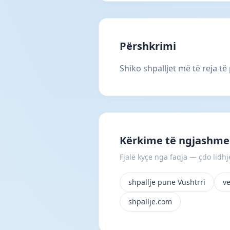
Përshkrimi
Shiko shpalljet më të reja t
Kërkime të ngjashme 
Fjalë kyçe nga faqja — çdo lidhje
shpallje pune Vushtrri
v
shpallje.com