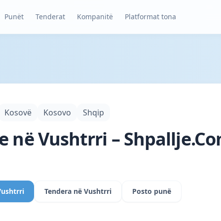
Punët
Tenderat
Kompanitë
Platformat tona
Kosovë
Kosovo
Shqip
e në Vushtrri – Shpallje.C
Vushtrri
Tendera në Vushtrri
Posto punë