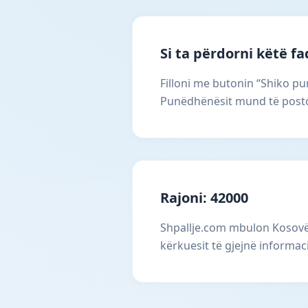
Si ta përdorni këtë f
Filloni me butonin “Shiko pun
Punëdhënësit mund të postoj
Rajoni: 42000
Shpallje.com mbulon Kosovën
kërkuesit të gjejnë informac