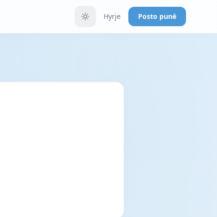
Hyrje
Posto punë