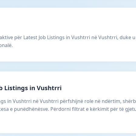
ktive për Latest Job Listings in Vushtrri në Vushtrri, duke 
onalë.
 Listings in Vushtrri
tings in Vushtrri në Vushtrri përfshijnë role në ndërtim, sh
kesa e punëdhënësve. Përdorni filtrat e kërkimit për të gje