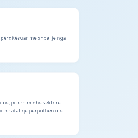
u përditësuar me shpallje nga
ërbime, prodhim dhe sektorë
tur pozitat që përputhen me