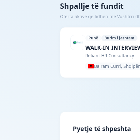
Shpallje të fundit
Oferta aktive që lidhen me Vushtrri dhe
Punë
Burim i jashtëm
Reliant HR Consulta
WALK-IN INTERVIEW 
Reliant HR Consultancy
Bajram Curri, Shqipër
Pyetje të shpeshta