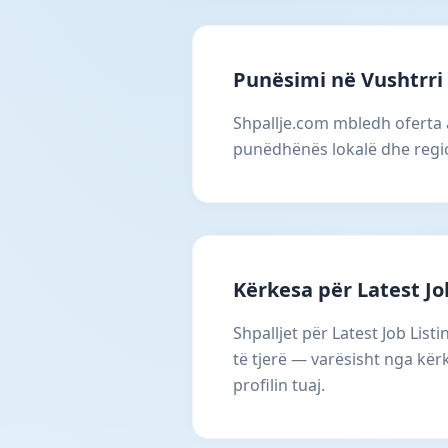
Punësimi në Vushtrri
Shpallje.com mbledh oferta a
punëdhënës lokalë dhe regi
Kërkesa për Latest Job
Shpalljet për Latest Job Lis
të tjerë — varësisht nga kër
profilin tuaj.