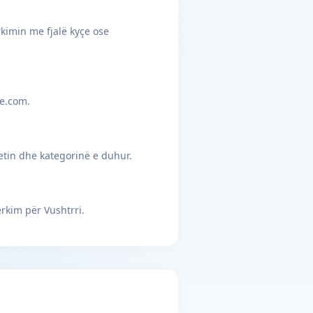
rkimin me fjalë kyçe ose
je.com.
etin dhe kategorinë e duhur.
rkim për Vushtrri.