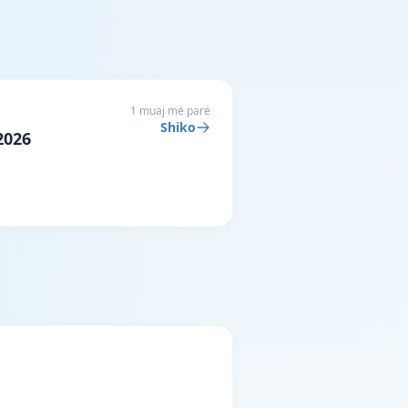
1 muaj më parë
Shiko
2026