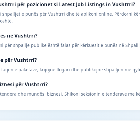
htrri për pozicionet si Latest Job Listings in Vushtrri?
 shpalljet e punës për Vushtrri dhe të aplikoni online. Përdorni kë
poshtë.
nës në Vushtrri?
mi për shpallje publike është falas për kërkuesit e punës në Shpall
ne për Vushtrri?
 faqen e paketave, krijojnë llogari dhe publikojnë shpalljen me qyt
iznesi për Vushtrri?
 tendera dhe mundësi biznesi. Shikoni seksionin e tenderave me kë
m