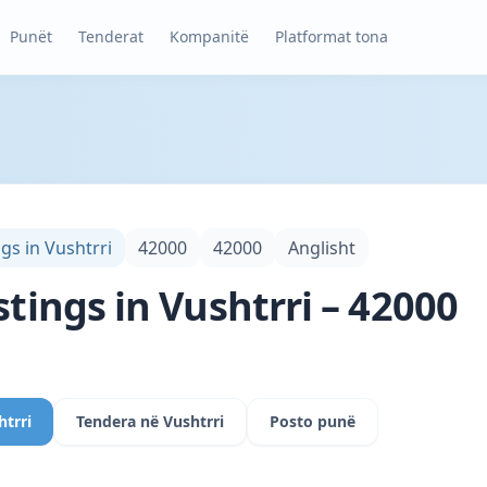
Punët
Tenderat
Kompanitë
Platformat tona
ngs in Vushtrri
42000
42000
Anglisht
stings in Vushtrri – 42000
htrri
Tendera në Vushtrri
Posto punë