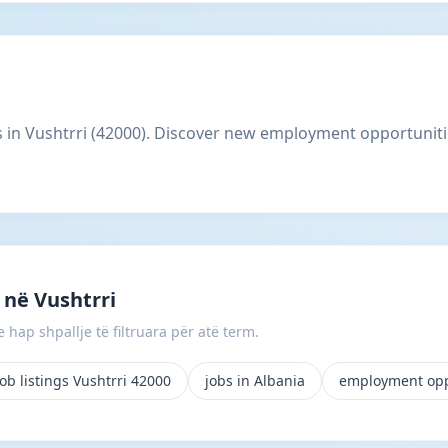
gs in Vushtrri (42000). Discover new employment opportuniti
në Vushtrri
 hap shpallje të filtruara për atë term.
ob listings Vushtrri 42000
jobs in Albania
employment opp