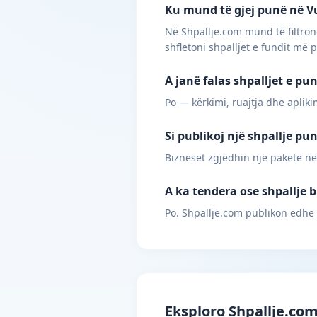
Ku mund të gjej punë në Vus
Në Shpallje.com mund të filtroni
shfletoni shpalljet e fundit më 
A janë falas shpalljet e pu
Po — kërkimi, ruajtja dhe apliki
Si publikoj një shpallje pu
Bizneset zgjedhin një paketë në
A ka tendera ose shpallje b
Po. Shpallje.com publikon edhe
Eksploro Shpallje.co