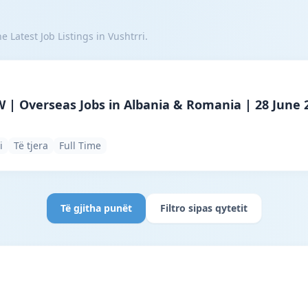
 Latest Job Listings in Vushtrri.
ncy · Bajram Curri · #6793 —
| Overseas Jobs in Albania & Romania | 28 June 
i
Të tjera
Full Time
Të gjitha punët
Filtro sipas qytetit