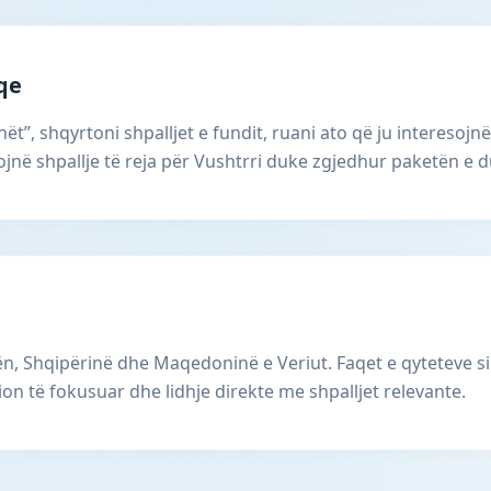
aqe
ët”, shqyrtoni shpalljet e fundit, ruani ato që ju interesojnë
në shpallje të reja për Vushtrri duke zgjedhur paketën e d
, Shqipërinë dhe Maqedoninë e Veriut. Faqet e qyteteve si
ion të fokusuar dhe lidhje direkte me shpalljet relevante.