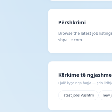
Përshkrimi
Browse the latest job listin
shpallje.com.
Kërkime të ngjashme 
Fjalë kyçe nga faqja — çdo lidhje
latest jobs Vushtrri
new j