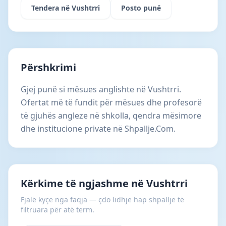
Tendera në Vushtrri
Posto punë
Përshkrimi
Gjej punë si mësues anglishte në Vushtrri.
Ofertat më të fundit për mësues dhe profesorë
të gjuhës angleze në shkolla, qendra mësimore
dhe institucione private në Shpallje.Com.
Kërkime të ngjashme në Vushtrri
Fjalë kyçe nga faqja — çdo lidhje hap shpallje të
filtruara për atë term.