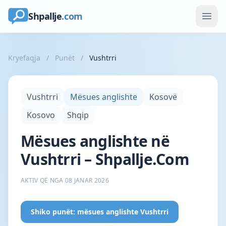
Shpallje
.com
Kryefaqja
/
Punët
/
Vushtrri
Vushtrri
Mësues anglishte
Kosovë
Kosovo
Shqip
Mësues anglishte në
Vushtrri – Shpallje.Com
AKTIV QË NGA 08 JANAR 2026
Shiko punët: mësues anglishte Vushtrri