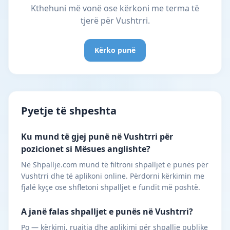
Kthehuni më vonë ose kërkoni me terma të
tjerë për Vushtrri.
Kërko punë
Pyetje të shpeshta
Ku mund të gjej punë në Vushtrri për
pozicionet si Mësues anglishte?
Në Shpallje.com mund të filtroni shpalljet e punës për
Vushtrri dhe të aplikoni online. Përdorni kërkimin me
fjalë kyçe ose shfletoni shpalljet e fundit më poshtë.
A janë falas shpalljet e punës në Vushtrri?
Po — kërkimi, ruajtja dhe aplikimi për shpallje publike