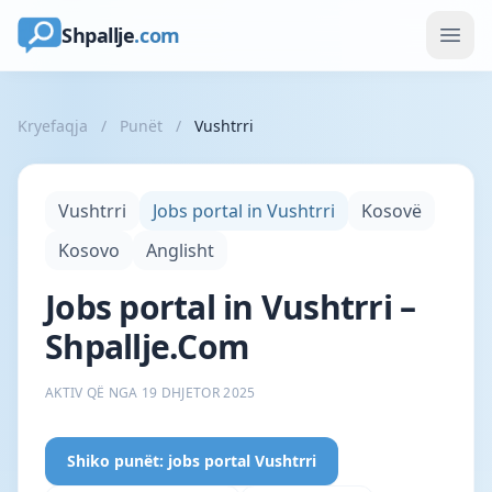
Shpallje
.com
Kryefaqja
/
Punët
/
Vushtrri
Vushtrri
Jobs portal in Vushtrri
Kosovë
Kosovo
Anglisht
Jobs portal in Vushtrri –
Shpallje.Com
AKTIV QË NGA 19 DHJETOR 2025
Shiko punët: jobs portal Vushtrri