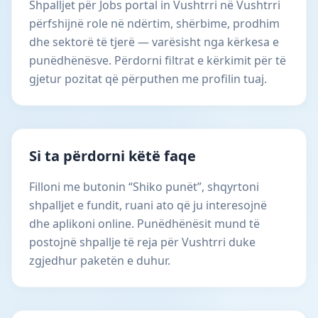
Shpalljet për Jobs portal in Vushtrri në Vushtrri
përfshijnë role në ndërtim, shërbime, prodhim
dhe sektorë të tjerë — varësisht nga kërkesa e
punëdhënësve. Përdorni filtrat e kërkimit për të
gjetur pozitat që përputhen me profilin tuaj.
Si ta përdorni këtë faqe
Filloni me butonin “Shiko punët”, shqyrtoni
shpalljet e fundit, ruani ato që ju interesojnë
dhe aplikoni online. Punëdhënësit mund të
postojnë shpallje të reja për Vushtrri duke
zgjedhur paketën e duhur.