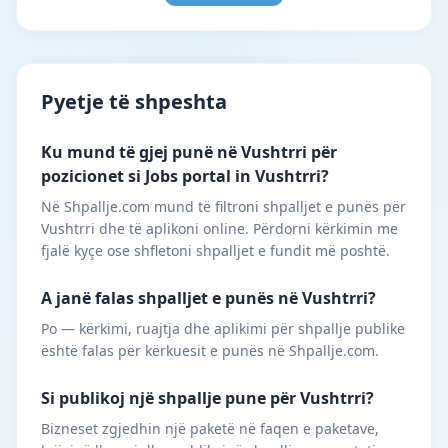
Pyetje të shpeshta
Ku mund të gjej punë në Vushtrri për
pozicionet si Jobs portal in Vushtrri?
Në Shpallje.com mund të filtroni shpalljet e punës për
Vushtrri dhe të aplikoni online. Përdorni kërkimin me
fjalë kyçe ose shfletoni shpalljet e fundit më poshtë.
A janë falas shpalljet e punës në Vushtrri?
Po — kërkimi, ruajtja dhe aplikimi për shpallje publike
është falas për kërkuesit e punës në Shpallje.com.
Si publikoj një shpallje pune për Vushtrri?
Bizneset zgjedhin një paketë në faqen e paketave,