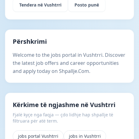
Tendera në Vushtrri
Posto punë
Përshkrimi
Welcome to the jobs portal in Vushtrri. Discover
the latest job offers and career opportunities
and apply today on Shpallje.Com.
Kërkime të ngjashme në Vushtrri
Fjalë kyçe nga faqja — çdo lidhje hap shpallje të
filtruara për atë term.
jobs portal Vushtrri
jobs in Vushtrri