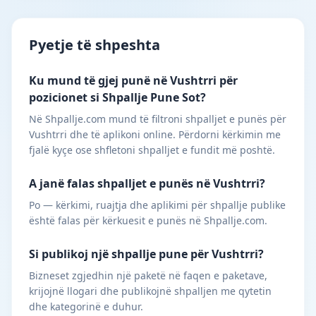
Pyetje të shpeshta
Ku mund të gjej punë në Vushtrri për
pozicionet si Shpallje Pune Sot?
Në Shpallje.com mund të filtroni shpalljet e punës për
Vushtrri dhe të aplikoni online. Përdorni kërkimin me
fjalë kyçe ose shfletoni shpalljet e fundit më poshtë.
A janë falas shpalljet e punës në Vushtrri?
Po — kërkimi, ruajtja dhe aplikimi për shpallje publike
është falas për kërkuesit e punës në Shpallje.com.
Si publikoj një shpallje pune për Vushtrri?
Bizneset zgjedhin një paketë në faqen e paketave,
krijojnë llogari dhe publikojnë shpalljen me qytetin
dhe kategorinë e duhur.