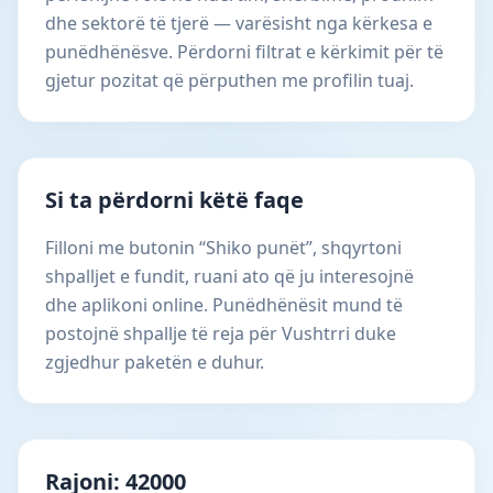
dhe sektorë të tjerë — varësisht nga kërkesa e
punëdhënësve. Përdorni filtrat e kërkimit për të
gjetur pozitat që përputhen me profilin tuaj.
Si ta përdorni këtë faqe
Filloni me butonin “Shiko punët”, shqyrtoni
shpalljet e fundit, ruani ato që ju interesojnë
dhe aplikoni online. Punëdhënësit mund të
postojnë shpallje të reja për Vushtrri duke
zgjedhur paketën e duhur.
Rajoni: 42000