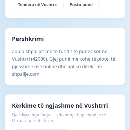
Tendera në Vushtrri
Posto punë
Përshkrimi
Zbulo shpalljet më të fundit të punës sot në
Vushtrri (42000). Gjej punë me kohë të plotë, të
pjesshme ose online dhe apliko direkt në
shpallje.com.
Kërkime të ngjashme në Vushtrri
Fjalë kyçe nga faqja — çdo lidhje hap shpallje të
filtruara për atë term.