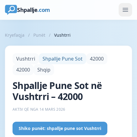
Shpallje
.com
Kryefaqja
/
Punët
/
Vushtrri
Vushtrri
Shpallje Pune Sot
42000
42000
Shqip
Shpallje Pune Sot në
Vushtrri – 42000
AKTIV QË NGA 14 MARS 2026
Shiko punët: shpallje pune sot Vushtrri