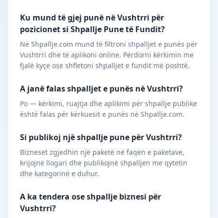
Ku mund të gjej punë në Vushtrri për
pozicionet si Shpallje Pune të Fundit?
Në Shpallje.com mund të filtroni shpalljet e punës për
Vushtrri dhe të aplikoni online. Përdorni kërkimin me
fjalë kyçe ose shfletoni shpalljet e fundit më poshtë.
A janë falas shpalljet e punës në Vushtrri?
Po — kërkimi, ruajtja dhe aplikimi për shpallje publike
është falas për kërkuesit e punës në Shpallje.com.
Si publikoj një shpallje pune për Vushtrri?
Bizneset zgjedhin një paketë në faqen e paketave,
krijojnë llogari dhe publikojnë shpalljen me qytetin
dhe kategorinë e duhur.
A ka tendera ose shpallje biznesi për
Vushtrri?