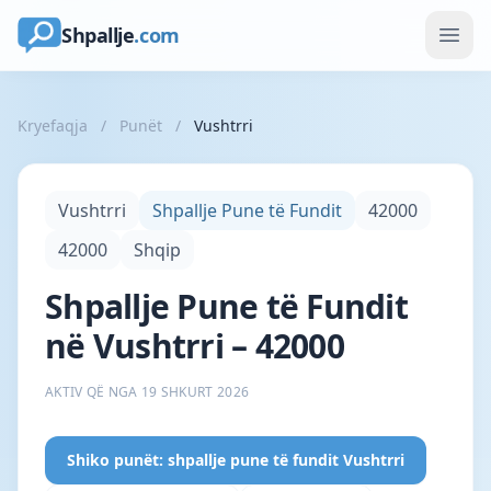
Shpallje
.com
Kryefaqja
/
Punët
/
Vushtrri
Vushtrri
Shpallje Pune të Fundit
42000
42000
Shqip
Shpallje Pune të Fundit
në Vushtrri – 42000
AKTIV QË NGA 19 SHKURT 2026
Shiko punët: shpallje pune të fundit Vushtrri