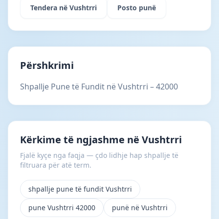
Tendera në Vushtrri
Posto punë
Përshkrimi
Shpallje Pune të Fundit në Vushtrri – 42000
Kërkime të ngjashme në Vushtrri
Fjalë kyçe nga faqja — çdo lidhje hap shpallje të
filtruara për atë term.
shpallje pune të fundit Vushtrri
pune Vushtrri 42000
punë në Vushtrri