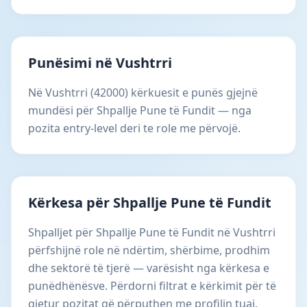
Punësimi në Vushtrri
Në Vushtrri (42000) kërkuesit e punës gjejnë
mundësi për Shpallje Pune të Fundit — nga
pozita entry-level deri te role me përvojë.
Kërkesa për Shpallje Pune të Fundit
Shpalljet për Shpallje Pune të Fundit në Vushtrri
përfshijnë role në ndërtim, shërbime, prodhim
dhe sektorë të tjerë — varësisht nga kërkesa e
punëdhënësve. Përdorni filtrat e kërkimit për të
gjetur pozitat që përputhen me profilin tuaj.