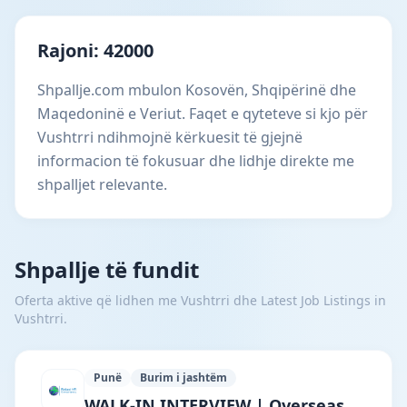
Rajoni: 42000
Shpallje.com mbulon Kosovën, Shqipërinë dhe
Maqedoninë e Veriut. Faqet e qyteteve si kjo për
Vushtrri ndihmojnë kërkuesit të gjejnë
informacion të fokusuar dhe lidhje direkte me
shpalljet relevante.
Shpallje të fundit
Oferta aktive që lidhen me Vushtrri dhe Latest Job Listings in
Vushtrri.
Punë
Burim i jashtëm
Reliant HR Consultancy · Bajram Curri ·
WALK-IN INTERVIEW | Overseas