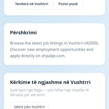
Tendera në Vushtrri
Posto punë
Përshkrimi
Browse the latest job listings in Vushtrri (42000).
Discover new employment opportunities and
apply directly on shpallje.com.
Kërkime të ngjashme në Vushtrri
Fjalë kyçe nga faqja — çdo lidhje hap shpallje të
filtruara për atë term.
latest jobs Vushtrri