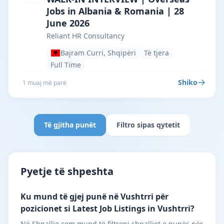
Jobs in Albania & Romania | 28
June 2026
Reliant HR Consultancy
Bajram Curri, Shqipëri
Të tjera
Full Time
Shiko
1 muaj më parë
Të gjitha punët
Filtro sipas qytetit
Pyetje të shpeshta
Ku mund të gjej punë në Vushtrri për
pozicionet si Latest Job Listings in Vushtrri?
Në Shpallje.com mund të filtroni shpalljet e punës për