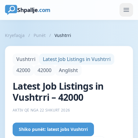
Shpallje
.com
Kryefaqja
/
Punët
/
Vushtrri
Vushtrri
Latest Job Listings in Vushtrri
42000
42000
Anglisht
Latest Job Listings in
Vushtrri – 42000
AKTIV QË NGA 22 SHKURT 2026
Shiko punët: latest jobs Vushtrri