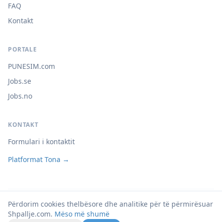
FAQ
Kontakt
PORTALE
PUNESIM.com
Jobs.se
Jobs.no
KONTAKT
Formulari i kontaktit
Platformat Tona →
Përdorim cookies thelbësore dhe analitike për të përmirësuar
© 2026 Shpallje.com
Shpallje.com.
Mëso më shumë
Privatësia
Kushtet
Cookies