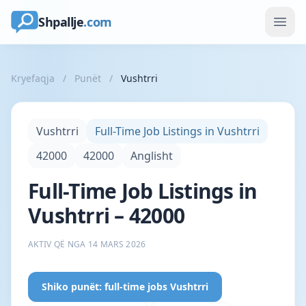
Shpallje
.com
Kryefaqja
/
Punët
/
Vushtrri
Vushtrri
Full-Time Job Listings in Vushtrri
42000
42000
Anglisht
Full-Time Job Listings in
Vushtrri – 42000
AKTIV QË NGA 14 MARS 2026
Shiko punët: full-time jobs Vushtrri