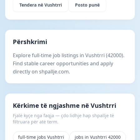
Tendera në Vushtrri
Posto punë
Përshkrimi
Explore full-time job listings in Vushtrri (42000).
Find stable career opportunities and apply
directly on shpallje.com.
Kërkime të ngjashme në Vushtrri
Fjalë kyçe nga faqja — çdo lidhje hap shpallje të
filtruara për atë term.
full-time jobs Vushtrri
jobs in Vushtrri 42000