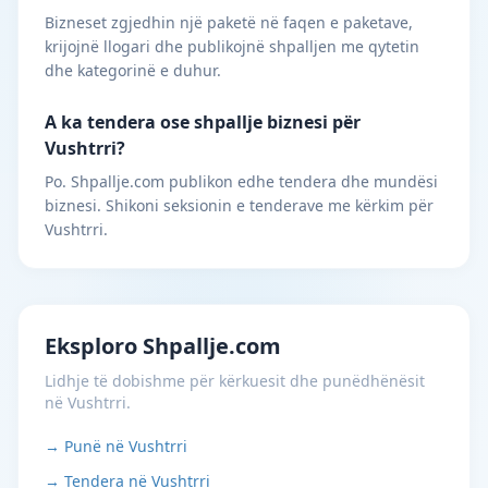
Bizneset zgjedhin një paketë në faqen e paketave,
krijojnë llogari dhe publikojnë shpalljen me qytetin
dhe kategorinë e duhur.
A ka tendera ose shpallje biznesi për
Vushtrri?
Po. Shpallje.com publikon edhe tendera dhe mundësi
biznesi. Shikoni seksionin e tenderave me kërkim për
Vushtrri.
Eksploro Shpallje.com
Lidhje të dobishme për kërkuesit dhe punëdhënësit
në Vushtrri.
→ Punë në Vushtrri
→ Tendera në Vushtrri