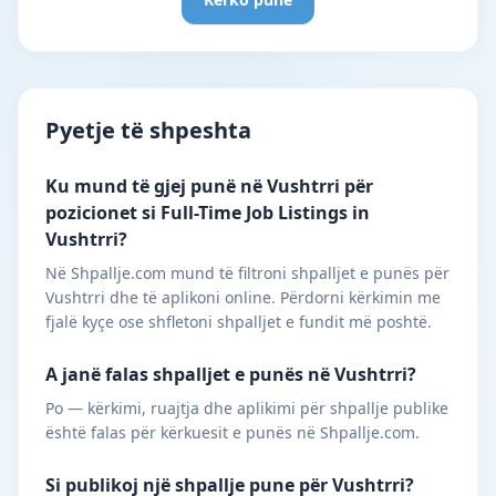
Pyetje të shpeshta
Ku mund të gjej punë në Vushtrri për
pozicionet si Full-Time Job Listings in
Vushtrri?
Në Shpallje.com mund të filtroni shpalljet e punës për
Vushtrri dhe të aplikoni online. Përdorni kërkimin me
fjalë kyçe ose shfletoni shpalljet e fundit më poshtë.
A janë falas shpalljet e punës në Vushtrri?
Po — kërkimi, ruajtja dhe aplikimi për shpallje publike
është falas për kërkuesit e punës në Shpallje.com.
Si publikoj një shpallje pune për Vushtrri?