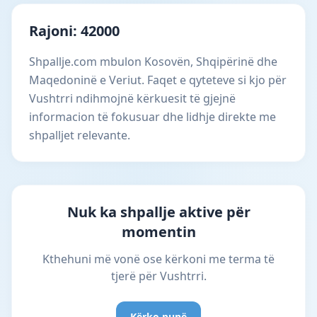
Rajoni: 42000
Shpallje.com mbulon Kosovën, Shqipërinë dhe
Maqedoninë e Veriut. Faqet e qyteteve si kjo për
Vushtrri ndihmojnë kërkuesit të gjejnë
informacion të fokusuar dhe lidhje direkte me
shpalljet relevante.
Nuk ka shpallje aktive për
momentin
Kthehuni më vonë ose kërkoni me terma të
tjerë për Vushtrri.
Kërko punë