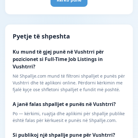
Pyetje të shpeshta
Ku mund të gjej punë në Vushtrri për
pozicionet si Full-Time Job Listings in
Vushtrri?
Në Shpallje.com mund të filtroni shpalljet e punës për
Vushtrri dhe të aplikoni online. Përdorni kërkimin me
fjalë kyçe ose shfletoni shpalljet e fundit më poshtë.
A janë falas shpalljet e punës në Vushtrri?
Po — kërkimi, ruajtja dhe aplikimi për shpallje publike
është falas për kërkuesit e punës në Shpallje.com.
Si publikoj një shpallje pune për Vushtrri?