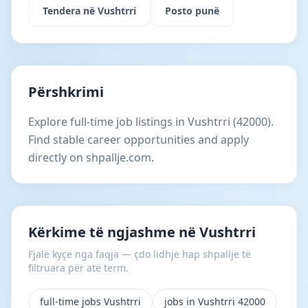
Tendera në Vushtrri
Posto punë
Përshkrimi
Explore full-time job listings in Vushtrri (42000).
Find stable career opportunities and apply
directly on shpallje.com.
Kërkime të ngjashme në Vushtrri
Fjalë kyçe nga faqja — çdo lidhje hap shpallje të
filtruara për atë term.
full-time jobs Vushtrri
jobs in Vushtrri 42000