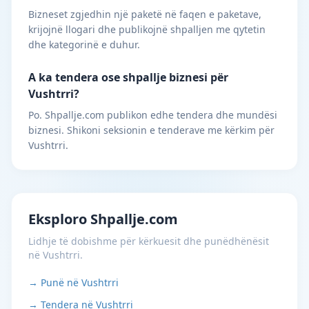
Bizneset zgjedhin një paketë në faqen e paketave,
krijojnë llogari dhe publikojnë shpalljen me qytetin
dhe kategorinë e duhur.
A ka tendera ose shpallje biznesi për
Vushtrri?
Po. Shpallje.com publikon edhe tendera dhe mundësi
biznesi. Shikoni seksionin e tenderave me kërkim për
Vushtrri.
Eksploro Shpallje.com
Lidhje të dobishme për kërkuesit dhe punëdhënësit
në Vushtrri.
→ Punë në Vushtrri
→ Tendera në Vushtrri