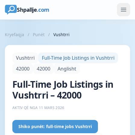
Shpallje
.com
Kryefaqja
/
Punët
/
Vushtrri
Vushtrri
Full-Time Job Listings in Vushtrri
42000
42000
Anglisht
Full-Time Job Listings in
Vushtrri – 42000
AKTIV QË NGA 11 MARS 2026
Shiko punët: full-time jobs Vushtrri