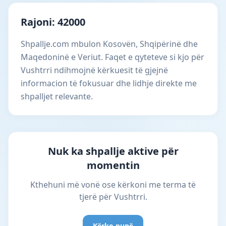
Rajoni: 42000
Shpallje.com mbulon Kosovën, Shqipërinë dhe
Maqedoninë e Veriut. Faqet e qyteteve si kjo për
Vushtrri ndihmojnë kërkuesit të gjejnë
informacion të fokusuar dhe lidhje direkte me
shpalljet relevante.
Nuk ka shpallje aktive për
momentin
Kthehuni më vonë ose kërkoni me terma të
tjerë për Vushtrri.
Kërko punë